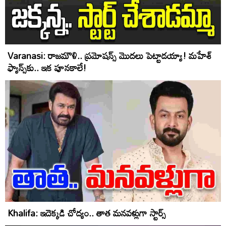
Varanasi: రాజమౌళి.. ప్ర‌మోష‌న్స్‌ మొద‌లు పెట్టాడ‌య్యా! మ‌హేశ్
ఫ్యాన్స్‌కు.. ఇక పూన‌కాలే!
Khalifa: ఇదెక్క‌డి చోద్యం.. తాత మనవళ్లుగా స్టార్స్‌