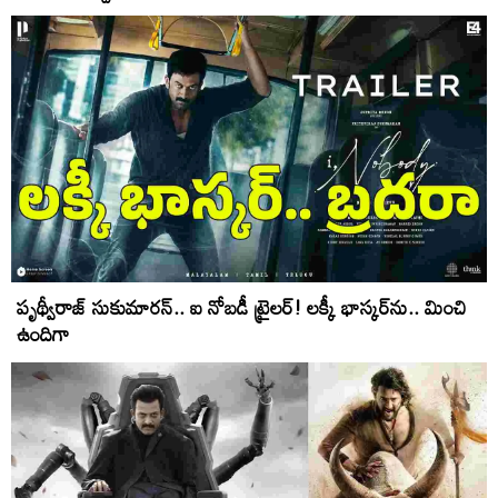
పృథ్వీరాజ్ సుకుమార‌న్.. ఐ నోబ‌డీ ట్రైల‌ర్‌! ల‌క్కీ భాస్క‌ర్‌ను.. మించి
ఉందిగా