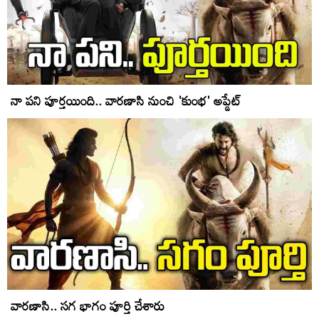
నా ప‌ని పూర్త‌యింది.. వార‌ణాసి నుంచి 'కుంభ' అప్డేట్‌
వార‌ణాసి.. సగ భాగం పూర్తి చేశారు