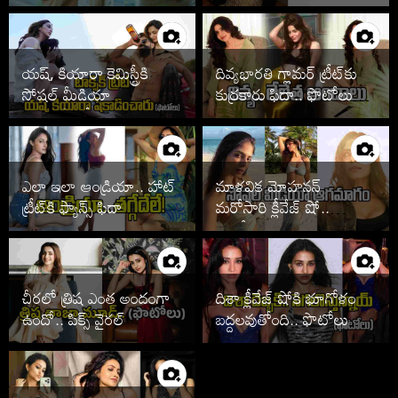
యష్, కియారా కెమిస్ట్రీకి
దివ్యభారతి గ్లామర్ ట్రీట్‌కు
సోషల్ మీడియా
కుర్రకారు ఫిదా.. ఫొటోలు
తగలడిపోతోందిగా..
వైరల్
ఎలా ఇలా ఆండ్రియా.. హాట్
మాళవిక మోహనన్
ట్రీట్‌కి ఫ్యాన్స్ ఫిదా
మరోసారి క్లీవేజ్ షో..
ఫొటోలు చూశారా
చీరలో త్రిష ఎంత అందంగా
దిశా క్లీవేజ్ షోకి భూగోళం
ఉందో.. పిక్స్ వైరల్
బద్దలవుతోంది.. ఫొటోలు
వైరల్