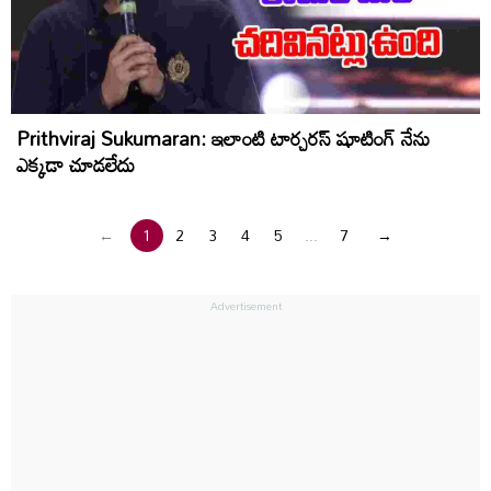
Prithviraj Sukumaran: ఇలాంటి టార్చరస్ షూటింగ్ నేను
ఎక్కడా చూడలేదు
←
1
2
3
4
5
...
7
→