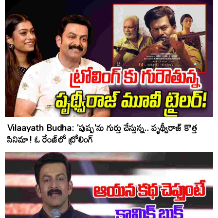
Vilaayath Budha: 'పుష్ప'ను గుర్తు చేస్తున్న.. పృథ్వీరాజ్ కొత్త
సినిమా! ఓ రేంజ్‌లో ట్రోలింగ్