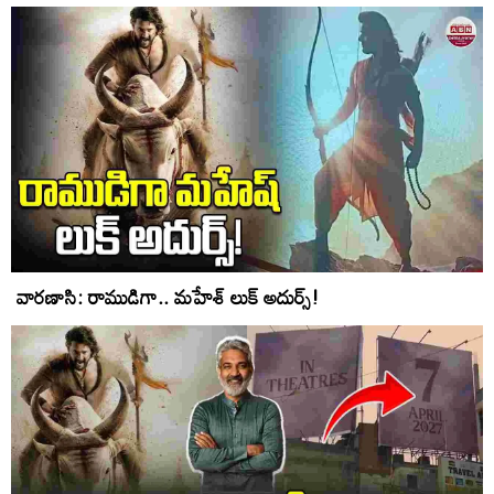
వార‌ణాసి: రాముడిగా.. మహేశ్‌ లుక్ అదుర్స్!