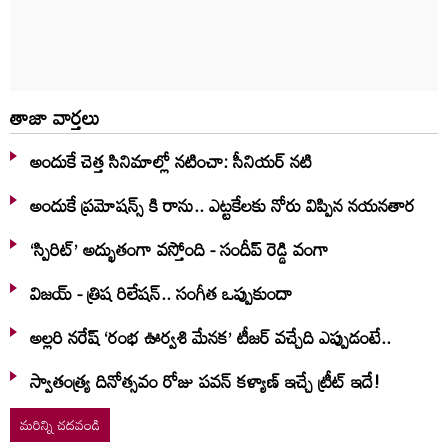
తాజా వార్తలు
అందుకే చెత్త సినిమాల్లో నటించా: సీనియర్ నటి
అందుకే ప్రమోషన్స్ కి రాను.. ఎట్టకేలకు నోరు విప్పిన నయనతార
‘స్పిరిట్’ అద్భుతంగా వస్తోంది - సందీప్ రెడ్డి వంగా
విజయ్ - త్రిష రిలేషన్.. సంగీత ఒప్పుకుందా
అల్లరి నరేష్ ‘రంభ ఊర్వశి మేనక’ టీజర్ వచ్చేది ఎప్పుడంటే..
స్వాతంత్య్ర దినోత్సవం రోజు పవన్ కళ్యాణ్ ఇచ్చే ట్రీట్ ఇదే!
మరిన్ని చదవండి