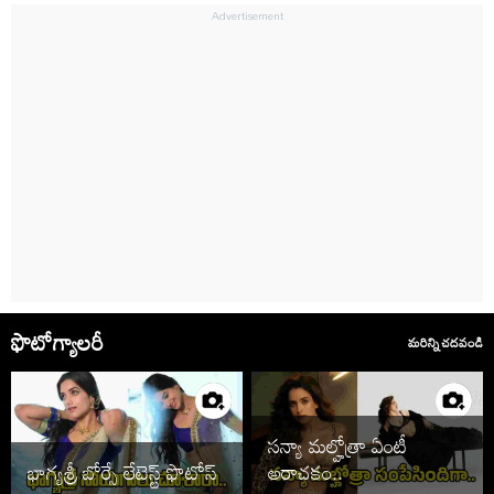
ఫొటోగ్యాలరీ
మరిన్ని చదవండి
సన్యా మల్హోత్రా ఏంటీ
భాగ్యశ్రీ బోర్సే లేటెస్ట్ ఫొటోస్
అరాచకం..