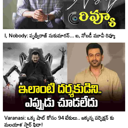
I, Nobody: పృథ్వీరాజ్‌ సుకుమారన్‌... ఐ, నోబడీ మూవీ రివ్యూ
Varanasi: ఒక్క‌ షాట్ కోసం 94 టేకులు.. జక్కన్న పర్ఫెక్షన్ కు
మలయాళ స్టార్ ఫిదా!