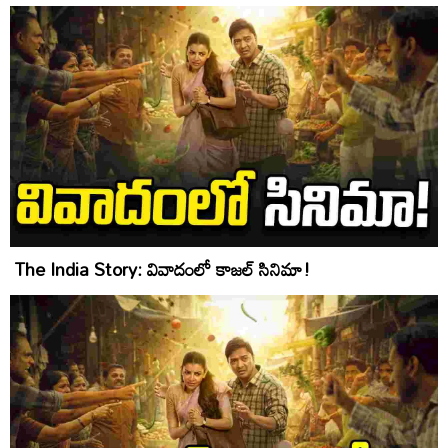
The India Story: వివాదంలో కాజల్ సినిమా!