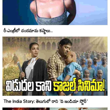
రీ-ఎంట్రీలో చందమామ కష్టాలు..
The India Story: తెలుగులో రాని 'ది ఇండియా స్టోరీ'