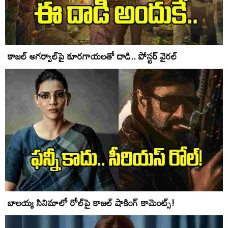
కాజల్ అగర్వాల్‌పై కూరగాయలతో దాడి.. పోస్టర్ వైరల్
బాలయ్య సినిమాలో రోల్‌పై కాజల్ షాకింగ్ కామెంట్స్!