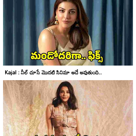
Kajal : నీల్‌ చూసే మొదటి సినిమా అదే అవుతుంది..