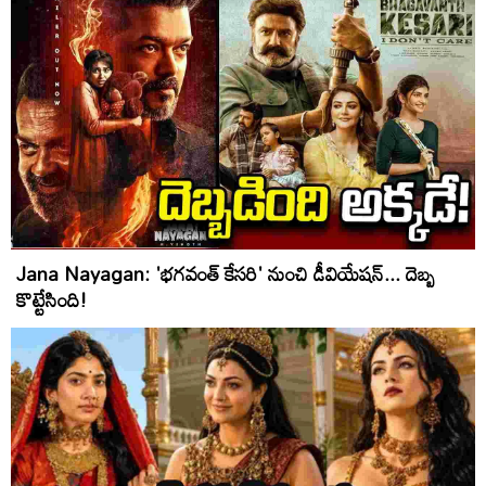
Jana Nayagan: 'భగవంత్ కేసరి' నుంచి డీవియేషన్... దెబ్బ
కొట్టేసింది!