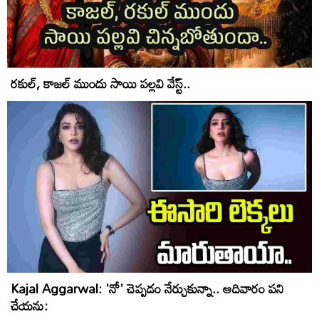
రకుల్, కాజల్ ముందు సాయి పల్లవి వేస్ట్..
Kajal Aggarwal: 'నో' చెప్పడం నేర్చుకున్నా.. ఆదివారం పని
చేయను: