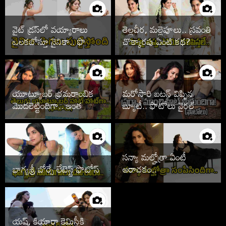
వైట్ డ్రస్‌లో వయ్యారాలు
తెల్లచీర, మల్లెపూలు.. స్రవంతి
ఒలకబోస్తూ నైనికా.. ఫొటోలు
చొక్కారపు ఏంటి కథ?
వైరల్
యూట్యూబర్ భ్రమరాంబిక
మరోసారి బటన్ విప్పిన
మొదలెట్టిందిగా.. ఇంత
బ్యూటీ.. ఫొటోలు వైరల్
హాట్‌గానా
సన్యా మల్హోత్రా ఏంటీ
భాగ్యశ్రీ బోర్సే లేటెస్ట్ ఫొటోస్
అరాచకం..
యష్, కియారా కెమిస్ట్రీకి