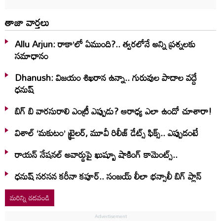
తాజా వార్తలు
Allu Arjun: రాకా’లో ఏముంది?.. త్వరలోనే అన్ని ప్రశ్నలకు
సమాధానం
Dhanush: విజయం శిఖరాన ఉన్నా.. గురువుల పాదాల వద్దే
ధనుష్‌
బిగ్ బి వారసురాలి ఎంట్రీ ఎప్పుడు? ఆరాధ్య ఎలా ఉందో చూశారా!
విశాల్ ‘మకుటం’ ట్రైలర్, మూవీ రిలీజ్ డేట్స్ ఫిక్స్.. ఎప్పుడంటే
రాయన్ నేషనల్ అవార్డుపై ఖుష్బూ షాకింగ్ కామెంట్స్..
ధనుష్ సరసన కరీనా కపూర్.. సంజయ్ లీలా భన్సాలీ బిగ్ ప్లాన్
మరిన్ని చదవండి