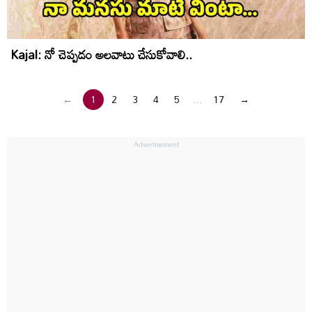
Kajal: నో చెప్పడం అలవాటు చేసుకోవాలి..
←
1
2
3
4
5
...
17
→