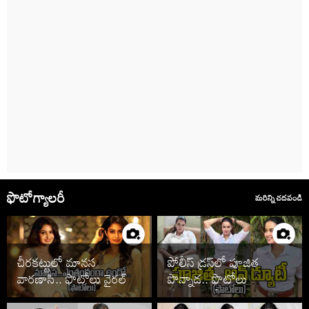
ఫొటోగ్యాలరీ
మరిన్ని చదవండి
చీరకట్టులో మానస
పోలీస్ డ్రస్‌లో పూజిత
వారణాసి.. ఫొటోలు వైరల్
పొన్నాడ.. ఫొటోలు
చూడాల్సిందే