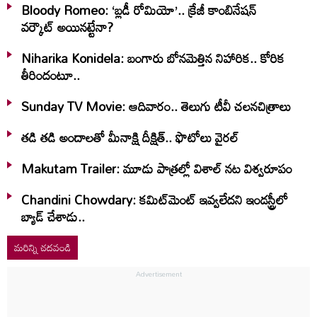
Bloody Romeo: ‘బ్లడీ రోమియో’.. క్రేజీ కాంబినేషన్
వర్కౌట్ అయినట్టేనా?
Niharika Konidela: బంగారు బోనమెత్తిన నిహారిక.. కోరిక
తీరిందంటూ..
Sunday TV Movie: ఆదివారం.. తెలుగు టీవీ చ‌ల‌న‌చిత్రాలు
తడి తడి అందాలతో మీనాక్షి దీక్షిత్‌.. ఫొటోలు వైరల్
Makutam Trailer: మూడు పాత్రల్లో విశాల్ నట విశ్వరూపం
Chandini Chowdary: కమిట్‌మెంట్ ఇవ్వలేదని ఇండస్ట్రీలో
బ్యాడ్ చేశాడు..
మరిన్ని చదవండి