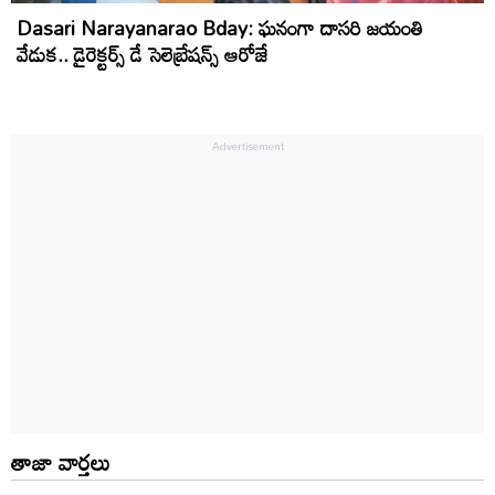
Dasari Narayanarao Bday: ఘనంగా దాసరి జయంతి
వేడుక.. డైరెక్టర్స్ డే సెలెబ్రేషన్స్ ఆరోజే
తాజా వార్తలు