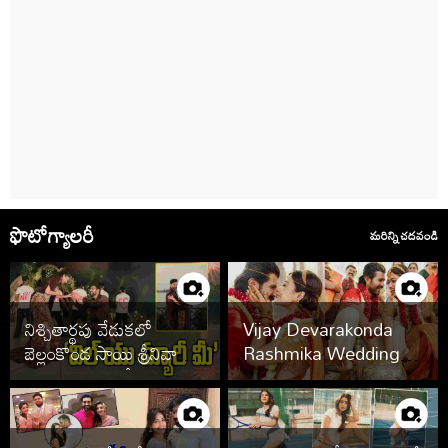
ఫొటోగ్యాలరీ
మరిన్ని చదవండి
నిశ్చితార్థపు వేడుకలో
Vijay Devarakonda
బెల్లంకొండ సాయి శ్రీనివాస్,
Rashmika Wedding
కావ్య రెడ్డి.. ఫొటోలు వైరల్
Photos