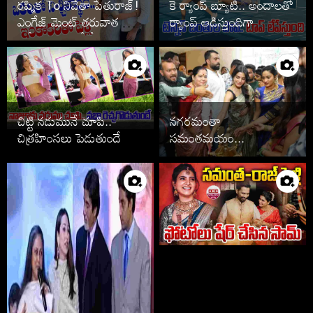
రష్మిక To నివేతా పేతురాజ్!
కె ర్యాంప్ బ్యూటీ.. అందాలతో
ఎంగేజ్ మెంట్ తరువాత పెళ్లి
ర్యాంప్ ఆడిస్తుందిగా
ఆపేసిన స్టార్స్ వీరే
చిట్టి నడుమునే చూపి..
నగరమంతా
చిత్రహింసలు పెడుతుందే
సమంతమయం...