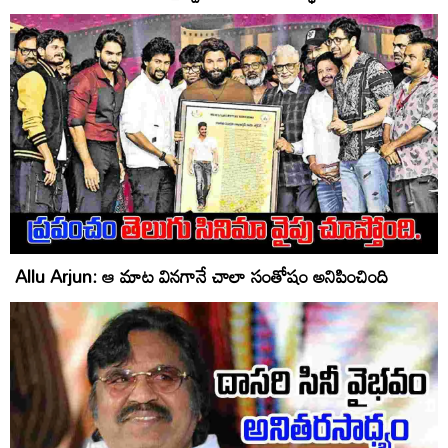
Allu Arjun: ఆ మాట వినగానే చాలా సంతోషం అనిపించింది