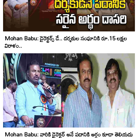
Mohan Babu: డైరెక్టర్స్ డే.. దర్శకుల సంఘానికి రూ.15 లక్షల
విరాళం..
Mohan Babu: వారికి డైరెక్టర్ అనే పదానికి అర్ధం కూడా తెలియదు