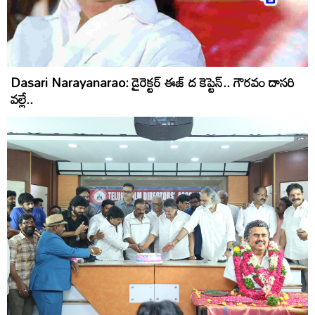
Dasari Narayanarao: డైరెక్టర్ ఈజ్ ద కెప్టెన్.. గౌరవం దాసరి
వల్లే..