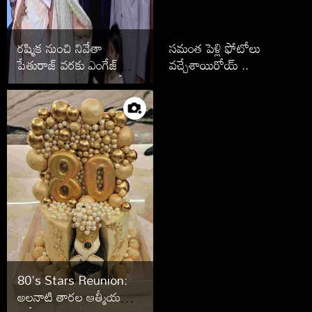
రష్మిక నుంచి నివేతా
సమంత పెళ్లి ఫోటోలు
పేతురాజ్ వరకు ఎంగేజ్
వచ్చేశాయిరోయ్ ..
మెంట్ తరువాత పెళ్లి ఆపేసిన
స్టార్స్ వీరే
80's Stars Reunion:
అలనాటి తారల ఆత్మీయ