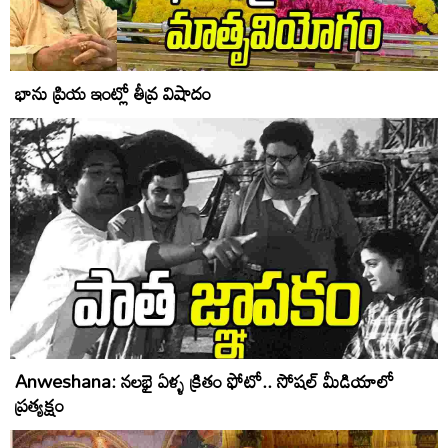
భాను ప్రియ ఇంట్లో తీవ్ర విషాదం
Anweshana: నలభై ఏళ్ళ క్రితం ఫోటో.. సోషల్ మీడియాలో
ప్రత్యక్షం