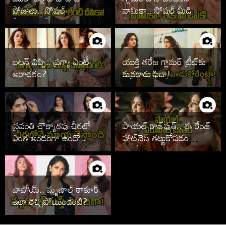
పోజులు.. సోషల్
వామికా.. సోషల్ మీడియా
మీడియాలో సెగలు
షేక్!
బటన్ విప్పి.. ప్రగ్యా ఏంటీ
యుక్తి తరేజ గ్లామర్ ట్రీట్‌కు
అరాచకం?
కుర్రకారు ఫిదా!
స్రవంతి చొక్కారపు చీరలో
పాయల్ రాజ్‌పుత్.. ఈ రేంజ్
ఎంత అందంగా ఉందో..
హాట్‌నెస్ తట్టుకోవడం
కష్టమే!
బాబోయ్.. మృణాల్ ఠాకూర్
ఇలా రెచ్చిపోయిందేంటి?