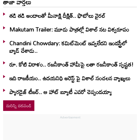
తాజా వార్తలు
తడి తడి అందాలతో మీనాక్షి దీక్షిత్‌.. ఫొటోలు వైరల్
Makutam Trailer: మూడు పాత్రల్లో విశాల్ నట విశ్వరూపం
Chandini Chowdary: కమిట్‌మెంట్ ఇవ్వలేదని ఇండస్ట్రీలో
బ్యాడ్ చేశాడు..
రూ. కోటి విరాళం.. రజనీకాంత్ హామీపై లతా రజనీకాంత్ స్పష్టత!
ఇది రాజకీయం.. ఉదయనిధి అరెస్ట్ పై విశాల్ సంచలన వ్యాఖ్యలు
ప్యారడైజ్ టీజర్.. ఆ హాట్ బ్యూటీ ఎవరో చెప్పండయ్యా
మరిన్ని చదవండి