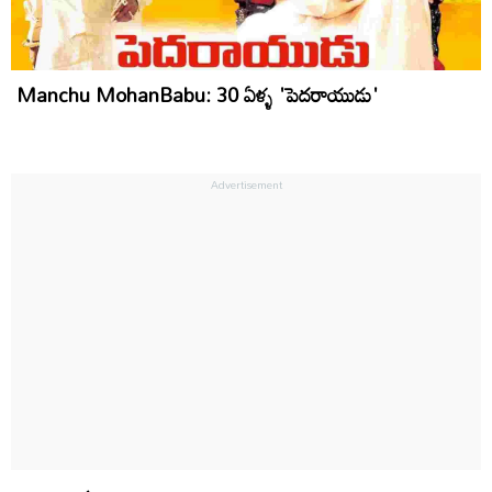
Manchu MohanBabu: 30 ఏళ్ళ 'పెదరాయుడు'