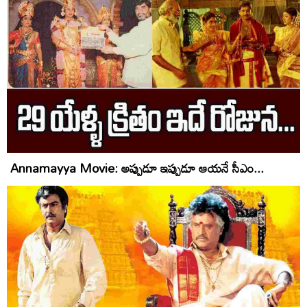
Annamayya Movie: అప్పుడూ ఇప్పుడూ ఆయనే సీఎం...