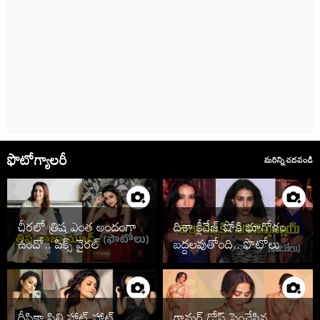
ఫొటోగ్యాలరీ
మరిన్ని చదవండి
చీరలో త్రిష ఎంత అందంగా
దిశా క్లీవేజ్ షోకి భూగోళం
ఉందో.. పిక్స్ వైరల్
బద్దలవుతోంది.. ఫొటోలు
వైరల్
దీపికా పిల్లి హాట్ హాట్
గ్లామర్ డోస్ పెంచేసిన