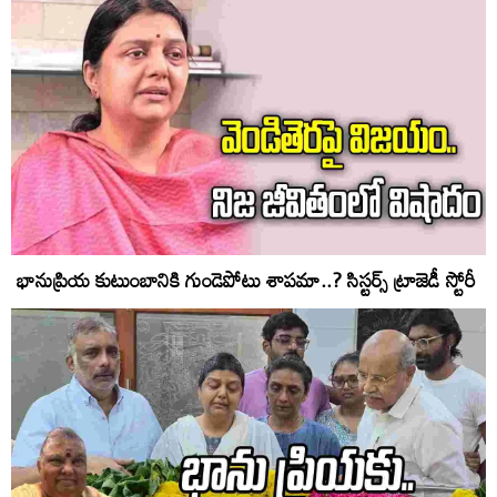
భానుప్రియ కుటుంబానికి గుండెపోటు శాపమా..? సిస్టర్స్ ట్రాజెడీ స్టోరీ