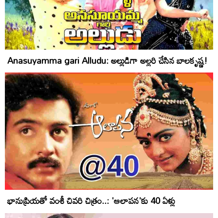
Anasuyamma gari Alludu: అల్లుడిగా అల్లరి చేసిన బాలకృష్ణ!
భానుప్రియతో వంశీ చివరి చిత్రం..: 'ఆలాపన'కు 40 ఏళ్లు