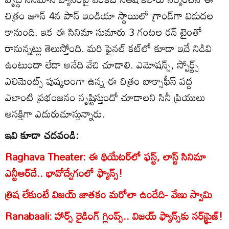
చిత్రం జూన్ 4న పాన్ ఇండియా స్థాయిలో గ్రాండ్‌గా విడుదల
కానుంది. ఇక ఈ సినిమా సుమారు 3 గంటల రన్ టైంతో
రానున్నట్లు తెలుస్తోంది. మరి ఫైనల్ కట్‌లో కూడా ఇదే నిడివి
ఉంటుందా లేదా అనేది వేచి చూడాలి. ఎమోషన్స్, స్పోర్ట్స్
ఎలిమెంట్స్ పుష్కలంగా ఉన్న ఈ చిత్రం బాక్సాఫీస్ వద్ద
ఎలాంటి ప్రభంజనం సృష్టిస్తుందో చూడాలని సినీ ప్రియులు
ఆసక్తిగా ఎదురుచూస్తున్నారు.
ఇవి కూడా చదవండి:
Raghava Theater: ఈ థియేటర్‌లో ఫస్ట్, లాస్ట్ సినిమా
ఎన్టీఆర్‌దే.. భావోద్వేగంలో ఫ్యాన్స్!
త్రిష లేకుంటే విజయ్ జాతకం మరోలా ఉండేది- వేణు స్వామి
Ranabaali: హార్స్ రైడింగ్ గ్లింప్స్.. విజయ్ ఫ్యాన్స్‌కు సర్‌ప్రైజ్!