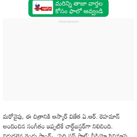
మరోవైపు, ఈ చిత్రానికి ఆస్కార్ విజేత ఏ.ఆర్. రెహమాన్
అందించిన సంగీతం ఇప్పటికే చార్ట్‌బస్టర్‌గా నిలిచింది.
విడుదలైన రెండు సాంగ్స్, ‘పెద్ది ఫస్ట్ షాట్’ వీడియో సినిమాపై