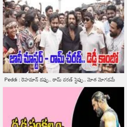
Peddi : రెహమాన్ డప్పు.. రామ్ చరణ్ స్టెప్పు.. మోత మోగడమే