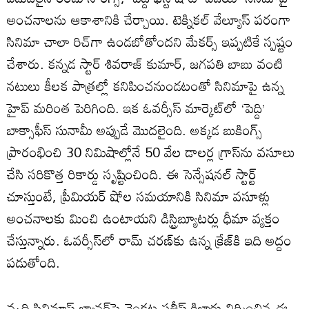
అంచనాలను ఆకాశానికి చేర్చాయి. టెక్నికల్ వేల్యూస్ పరంగా
సినిమా చాలా రిచ్‌గా ఉండబోతోందని మేకర్స్ ఇప్పటికే స్పష్టం
చేశారు. కన్నడ స్టార్ శివరాజ్ కుమార్, జగపతి బాబు వంటి
నటులు కీలక పాత్రల్లో కనిపించనుండటంతో సినిమాపై ఉన్న
హైప్ మరింత పెరిగింది. ఇక ఓవర్సీస్ మార్కెట్‌లో ‘పెద్ది’
బాక్సాఫీస్ సునామీ అప్పుడే మొదలైంది. అక్కడ బుకింగ్స్
ప్రారంభించి 30 నిమిషాల్లోనే 50 వేల డాలర్ల గ్రాస్‌ను వసూలు
చేసి సరికొత్త రికార్డు సృష్టించింది. ఈ సెన్సేషనల్ స్టార్ట్
చూస్తుంటే, ప్రీమియర్ షోల సమయానికి సినిమా వసూళ్లు
అంచనాలకు మించి ఉంటాయని డిస్ట్రిబ్యూటర్లు ధీమా వ్యక్తం
చేస్తున్నారు. ఓవర్సీస్‌లో రామ్ చరణ్‌కు ఉన్న క్రేజ్‌కి ఇది అద్దం
పడుతోంది.
వృద్ధి సినిమాస్ బ్యానర్‌పై వెంకట సతీష్ కిలారు నిర్మించిన ఈ