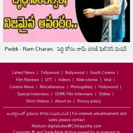
Peddi - Ram Charan: పెద్ది కోసం రామ్ చరణ్ ఫిట్‌నెస్‌ మిషన్‌
Latest News
Tollywood
Bollywood
South Cinema
Film Reviews
OTT
Videos
Web-stories
Viral
Cinema News
Miscellaneous
Photogallery
Hollywood
Special Interviews
OHRK Film Interviews
Oldies
Short Videos
About us
Privacy policy
అంతర్జాలంలో ప్రకటనల కొరకు సంప్రదించండి
|
For internet advertisement and
sales please contact
Mailicon digitalsales@Chitrajyothy.com
Copyright © and Trade Mark Notice owned by or licensed to