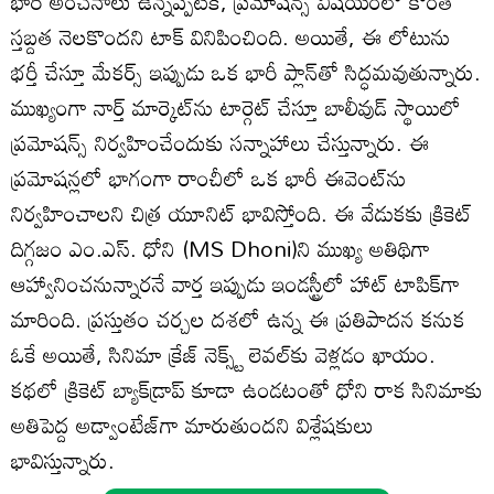
భారీ అంచనాలు ఉన్నప్పటికీ, ప్రమోషన్స్ విషయంలో కొంత
స్తబ్దత నెలకొందని టాక్ వినిపించింది. అయితే, ఈ లోటును
భర్తీ చేస్తూ మేకర్స్ ఇప్పుడు ఒక భారీ ప్లాన్‌తో సిద్ధమవుతున్నారు.
ముఖ్యంగా నార్త్ మార్కెట్‌ను టార్గెట్ చేస్తూ బాలీవుడ్ స్థాయిలో
ప్రమోషన్స్ నిర్వహించేందుకు సన్నాహాలు చేస్తున్నారు. ఈ
ప్రమోషన్లలో భాగంగా రాంచీలో ఒక భారీ ఈవెంట్‌ను
నిర్వహించాలని చిత్ర యూనిట్ భావిస్తోంది. ఈ వేడుకకు క్రికెట్
దిగ్గజం ఎం.ఎస్. ధోని (MS Dhoni)ని ముఖ్య అతిథిగా
ఆహ్వానించనున్నారనే వార్త ఇప్పుడు ఇండస్ట్రీలో హాట్ టాపిక్‌గా
మారింది. ప్రస్తుతం చర్చల దశలో ఉన్న ఈ ప్రతిపాదన కనుక
ఓకే అయితే, సినిమా క్రేజ్ నెక్స్ట్ లెవల్‌కు వెళ్లడం ఖాయం.
కథలో క్రికెట్ బ్యాక్‌డ్రాప్ కూడా ఉండటంతో ధోని రాక సినిమాకు
అతిపెద్ద అడ్వాంటేజ్‌గా మారుతుందని విశ్లేషకులు
భావిస్తున్నారు.