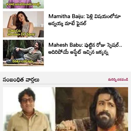
Mamitha Baiju: పెళ్లి విషయంలోనూ
అన్నయ్య మాటే ఫైనల్‌
Mahesh Babu: పుట్టిన రోజు స్పెషల్..
అదిరిపోయే అప్డేట్ ఇచ్చిన జక్కన్న
సంబంధిత వార్తలు
మరిన్ని చదవండి