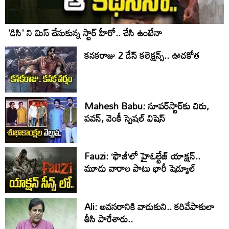
'డిసి' ని మిస్ చేసుకున్న స్టార్ హీరో.. చేసి ఉంటేనా
కనకరాజు 2 డేస్ కలెక్షన్స్.. ఊచకోత
Mahesh Babu: సూపర్‌స్టార్‌కు చిరు,
పవన్‌, వెంకీ స్పెషల్‌ విషెస్‌
Fauzi: ‘ఫౌజీ’లో హైఓల్టేజ్‌ యాక్షన్‌..
మూడు వారాల పాటు భారీ షెడ్యూల్‌
Ali: అవసరానికి వాడుకుని.. కరివేపాకులా
తీసి పారేశారు..