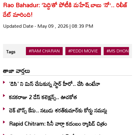
Rao Bahadur: ‘పెద్ది’తో పోటీకి మహేష్ బాబు ‘నో’.. రిలీజ్
డేట్ మారింది!
Updated Date - May 09 , 2026 | 08:39 PM
#RAM CHARAN
#PEDDI MOVIE
#MS DHONI
Tags
తాజా వార్తలు
'డిసి' ని మిస్ చేసుకున్న స్టార్ హీరో.. చేసి ఉంటేనా
కనకరాజు 2 డేస్ కలెక్షన్స్.. ఊచకోత
చెక్ బౌన్స్ కేసు.. నటుడు శరత్‌కుమార్‌కు కోర్టు సమన్లు
Rapid Chitram: సినీ వార్తా కదంబం ర్యాపిడ్ చిత్రం