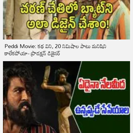
Peddi Movie: కథ విని, 20 నిమిషాల పాటు మనిషిని
కాలేకపోయా- ప్రొడక్షన్ డిజైనర్