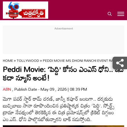
HOME
»
TOLLYWOOD
»
PEDDI MOVIE MS DHONI RANCHI EVENT RAM CHA
Peddi Movie: ‘పెద్ది’ కోసం ఎంఎస్ ధోని.. ఇది
కదా న్యూస్ అంటే!
ABN
, Publish Date - May 09 , 2026 | 08:39 PM
మెగా పవర్ స్టార్ రామ్ చరణ్, జాన్వీ కపూర్ జంటగా.. దర్శకుడు
బుచ్చిబాబు సానా రూపొందించిన ప్రతిష్టాత్మక చిత్రం ‘పెద్ది’. స్పోర్ట్స్
డ్రామా నేపథ్యంలో తెరకెక్కిన ఈ చిత్ర ప్రమోషన్స్‌లో క్రికెట్ దిగ్గజం
ఎం.ఎస్. ధోని పాల్గొనబోతున్నారని టాక్ నడుస్తోంది.