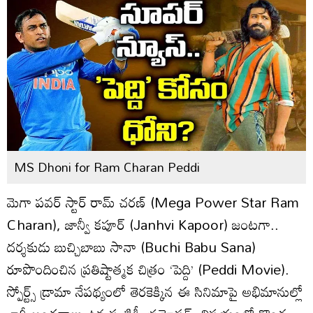
MS Dhoni for Ram Charan Peddi
మెగా పవర్ స్టార్ రామ్ చరణ్ (Mega Power Star Ram
Charan), జాన్వీ కపూర్ (Janhvi Kapoor) జంటగా..
దర్శకుడు బుచ్చిబాబు సానా (Buchi Babu Sana)
రూపొందించిన ప్రతిష్టాత్మక చిత్రం ‘పెద్ది’ (Peddi Movie).
స్పోర్ట్స్ డ్రామా నేపథ్యంలో తెరకెక్కిన ఈ సినిమాపై అభిమానుల్లో