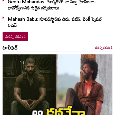
Geetu Mohandas: ‘టాక్సిక్‌’తో నా సత్తా చూపించా..
భావోద్వేగానికి గురైన దర్శకురాలు
Mahesh Babu: సూపర్‌స్టార్‌కు చిరు, పవన్‌, వెంకీ స్పెషల్‌
విషెస్‌
మరిన్ని చదవండి
టాలీవుడ్
మరిన్ని చదవండి