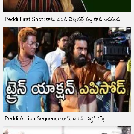
Peddi First Shot: రామ్ చరణ్ చెప్పినట్టే ఫస్ట్ షాట్ అదిరింది
Peddi Action Sequence:రామ్ చరణ్ 'పెద్ది' రిస్క్..