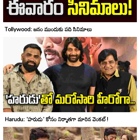
Tollywood: జనం ముందుకు పది సినిమాలు
Harudu: 'హరుడు' కోసం నిర్మాతగా మారిన వెంకట్!