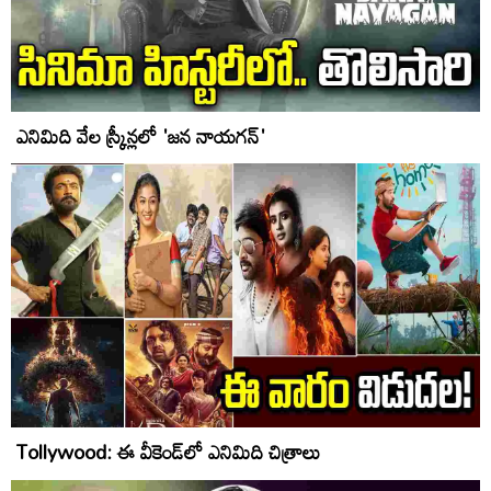
ఎనిమిది వేల స్క్రీన్లలో 'జన నాయగన్'
Tollywood: ఈ వీకెండ్‌లో ఎనిమిది చిత్రాలు