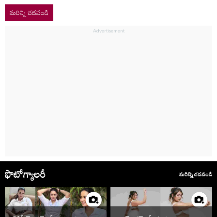
మరిన్ని చదవండి
ఫొటోగ్యాలరీ
మరిన్ని చదవండి