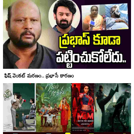
ఫిష్ వెంకట్ మరణం.. ప్రభాసే కారణం