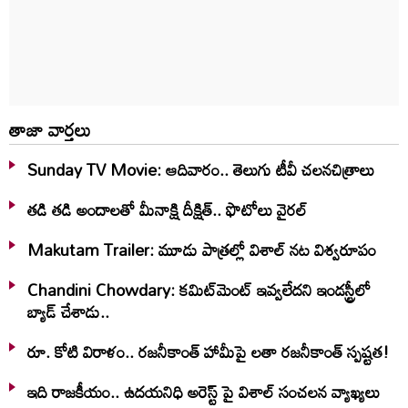
తాజా వార్తలు
Sunday TV Movie: ఆదివారం.. తెలుగు టీవీ చ‌ల‌న‌చిత్రాలు
తడి తడి అందాలతో మీనాక్షి దీక్షిత్‌.. ఫొటోలు వైరల్
Makutam Trailer: మూడు పాత్రల్లో విశాల్ నట విశ్వరూపం
Chandini Chowdary: కమిట్‌మెంట్ ఇవ్వలేదని ఇండస్ట్రీలో
బ్యాడ్ చేశాడు..
రూ. కోటి విరాళం.. రజనీకాంత్ హామీపై లతా రజనీకాంత్ స్పష్టత!
ఇది రాజకీయం.. ఉదయనిధి అరెస్ట్ పై విశాల్ సంచలన వ్యాఖ్యలు