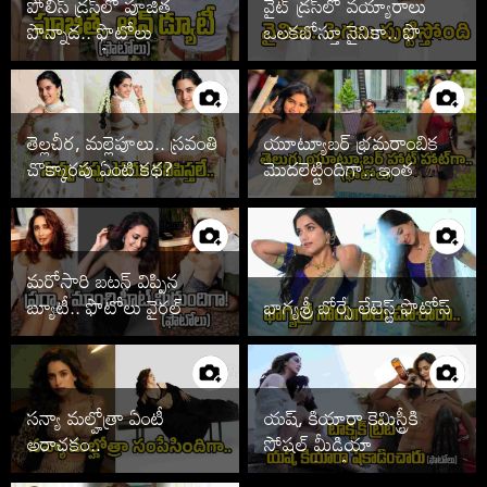
పోలీస్ డ్రస్‌లో పూజిత
వైట్ డ్రస్‌లో వయ్యారాలు
పొన్నాడ.. ఫొటోలు
ఒలకబోస్తూ నైనికా.. ఫొటోలు
చూడాల్సిందే
వైరల్
తెల్లచీర, మల్లెపూలు.. స్రవంతి
యూట్యూబర్ భ్రమరాంబిక
చొక్కారపు ఏంటి కథ?
మొదలెట్టిందిగా.. ఇంత
హాట్‌గానా
మరోసారి బటన్ విప్పిన
బ్యూటీ.. ఫొటోలు వైరల్
భాగ్యశ్రీ బోర్సే లేటెస్ట్ ఫొటోస్
సన్యా మల్హోత్రా ఏంటీ
యష్, కియారా కెమిస్ట్రీకి
అరాచకం..
సోషల్ మీడియా
తగలడిపోతోందిగా..