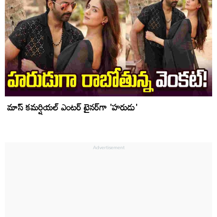
మాస్ కమర్షియల్‌ ఎంటర్ టైనర్‌గా 'హరుడు'