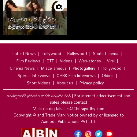
దివ్యభారతి గ్లామర్ ట్రీట్‌కు
కుర్రకారు ఫిదా.. ఫొటోలు
వైరల్
Latest News
Tollywood
Bollywood
South Cinema
Film Reviews
OTT
Videos
Web-stories
Viral
Cinema News
Miscellaneous
Photogallery
Hollywood
Special Interviews
OHRK Film Interviews
Oldies
Short Videos
About us
Privacy policy
అంతర్జాలంలో ప్రకటనల కొరకు సంప్రదించండి
|
For internet advertisement and
sales please contact
Mailicon digitalsales@Chitrajyothy.com
Copyright © and Trade Mark Notice owned by or licensed to
Aamoda Publications PVT Ltd.