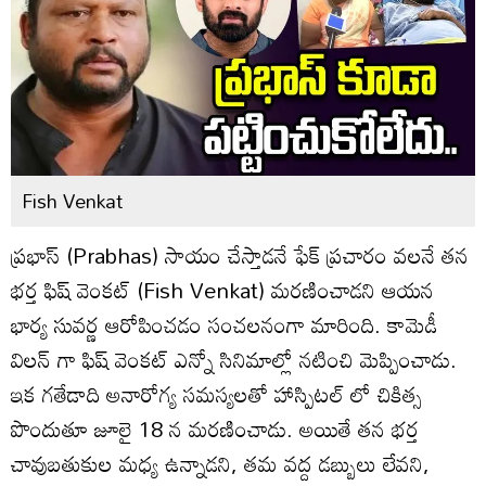
Fish Venkat
ప్రభాస్ (Prabhas) సాయం చేస్తాడనే ఫేక్ ప్రచారం వలనే తన
భర్త ఫిష్ వెంకట్ (Fish Venkat) మరణించాడని ఆయన
భార్య సువర్ణ ఆరోపించడం సంచలనంగా మారింది. కామెడీ
విలన్ గా ఫిష్ వెంకట్ ఎన్నో సినిమాల్లో నటించి మెప్పించాడు.
ఇక గతేడాది అనారోగ్య సమస్యలతో హాస్పిటల్ లో చికిత్స
పొందుతూ జూలై 18 న మరణించాడు. అయితే తన భర్త
చావుబతుకుల మధ్య ఉన్నాడని, తమ వద్ద డబ్బులు లేవని,