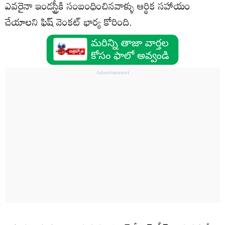
ఎవరైనా ఇండస్ట్రీకి సంబంధించినవాళ్ళు ఆర్థిక సహాయం
చేయాలని ఫిష్ వెంకట్ భార్య కోరింది.