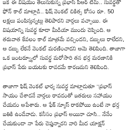
ఇక ఈ విషయం తెలుసుకున్న ప్రభాస్ పీఆర్ టీమ్.. సువర్ణతో
ఫోన్ కాల్ మాట్లాడి.. ఫిష్ వెంకట్ చికిత్స కోసం రూ. 50
లక్షలు పంపిస్తున్నట్లు తెలిపారని వార్తలు వచ్చాయి. ఈ
విషయాన్ని సువర్ణ కూడా మీడియా ముందు చెప్పింది. ఆ
తరువాత కేవలం కాల్ మాత్రమే వచ్చిందని, డబ్బులు రాలేదని,
ఆ డబ్బు లేకనే వెంకట్ మరణించాడని ఆమె తెలిపింది. తాజాగా
ఒక ఇంటర్వ్యూలో సువర్ణ మరోసారి తన భర్త మరణానికి
ప్రభాస్ పేరు బయటకు రావడమే కారణమని తెలిపింది.
తాజాగా ఫిష్ వెంకట్ భార్య సువర్ణ మాట్లాడుతూ “ప్రభాస్
సాయం చేశాడనే వార్తలు రావడంతో ఇతరులు సహాయం
చేయడం ఆపేశారు. ఆ ఫేక్ న్యూస్ రాకపోయి ఉంటే నా భర్త
బతికి ఉండేవాడు. కనీసం ప్రభాస్ అయినా చూసి.. నేనేం
చేయకుండా నా పేరు చెప్తున్నారని వారి మీద యాక్షన్