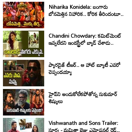
Niharika Konidela: బంగారు
బోనమెత్తిన నిహారిక.. కోరిక తీరిందంటూ..
Chandini Chowdary: కమిట్‌మెంట్
ఇవ్వలేదని ఇండస్ట్రీలో బ్యాడ్ చేశాడు..
ప్యారడైజ్ టీజర్.. ఆ హాట్ బ్యూటీ ఎవరో
చెప్పండయ్యా
హైప్‌ని అందుకోలేకపోతోన్న సుకుమార్
శిష్యులు
Vishwanath and Sons Trailer:
సూర్య - మమితా బైజు ఎమోషనల్ రైడ్..