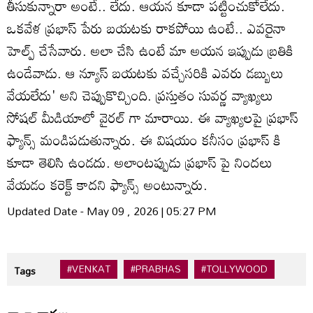
తీసుకున్నారా అంటే.. లేదు. ఆయన కూడా పట్టించుకోలేదు.
ఒకవేళ ప్రభాస్ పేరు బయటకు రాకపోయి ఉంటే.. ఎవరైనా
హెల్ప్ చేసేవారు. అలా చేసి ఉంటే మా అయన ఇప్పుడు బ్రతికి
ఉండేవాడు. ఆ న్యూస్ బయటకు వచ్చేసరికి ఎవరు డబ్బులు
వేయలేదు' అని చెప్పుకొచ్చింది. ప్రస్తుతం సువర్ణ వ్యాఖ్యలు
సోషల్ మీడియాలో వైరల్ గా మారాయి. ఈ వ్యాఖ్యలపై ప్రభాస్
ఫ్యాన్స్ మండిపడుతున్నారు. ఈ విషయం కనీసం ప్రభాస్ కి
కూడా తెలిసి ఉండదు. అలాంటప్పుడు ప్రభాస్ పై నిందలు
వేయడం కరెక్ట్ కాదని ఫ్యాన్స్ అంటున్నారు.
Updated Date - May 09 , 2026 | 05:27 PM
#VENKAT
#PRABHAS
#TOLLYWOOD
Tags