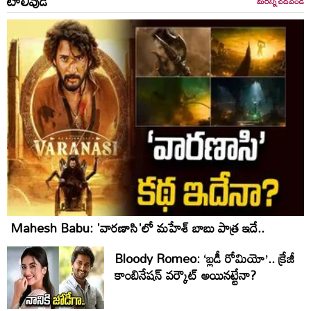
టాలీవుడ్
మరిన్ని చదవండి
Mahesh Babu: 'వారణాసి'లో మహేశ్‌ బాబు పాత్ర ఇదే..
Bloody Romeo: ‘బ్లడీ రోమియో’.. క్రేజీ
కాంబినేషన్ వర్కౌట్ అయినట్టేనా?