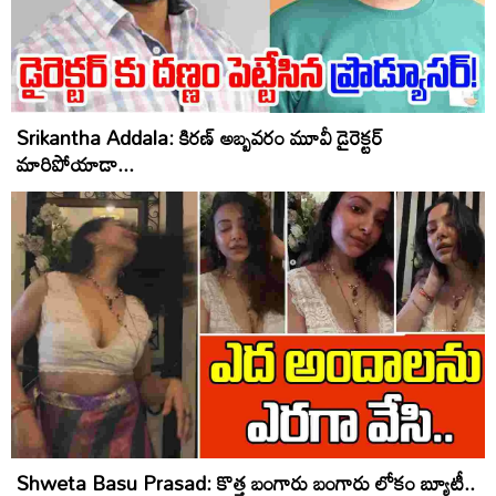
Srikantha Addala: కిరణ్‌ అబ్బవరం మూవీ డైరెక్టర్
మారిపోయాడా...
Shweta Basu Prasad: కొత్త బంగారు బంగారు లోకం బ్యూటీ..