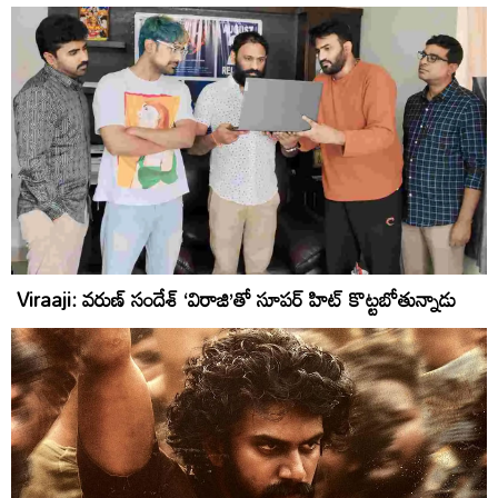
Viraaji: వరుణ్ సందేశ్ ‘విరాజి’‌తో సూపర్ హిట్ కొట్టబోతున్నాడు