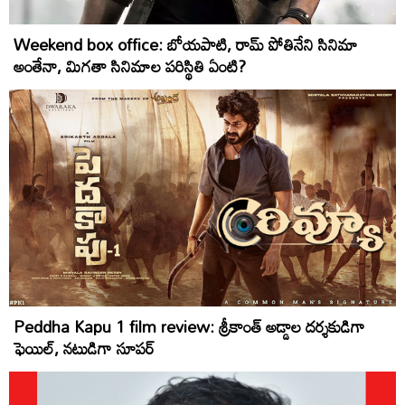
Weekend box office: బోయపాటి, రామ్ పోతినేని సినిమా
అంతేనా, మిగతా సినిమాల పరిస్థితి ఏంటి?
Peddha Kapu 1 film review: శ్రీకాంత్ అడ్డాల దర్శకుడిగా
ఫెయిల్, నటుడిగా సూపర్