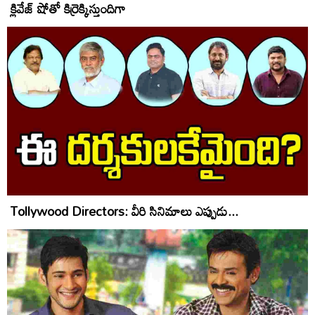
క్లివేజ్ షోతో కిర్రెక్కిస్తుందిగా
Tollywood Directors: వీరి సినిమాలు ఎప్పుడు...