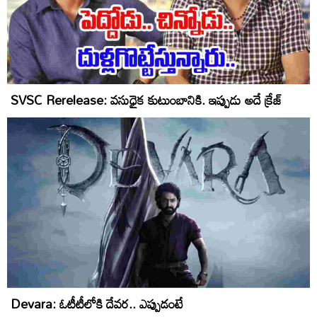
SVSC Rerelease: వసుధైక కుటుంబానికి. ఇప్పుడు అదే క్రేజ్‌
Devara: ఓటీటీలోకి దేవర.. ఎప్పుడంటే