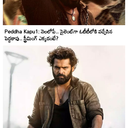
Peddha Kapu1: నెలలోపే.. సైలెంట్‌గా ఓటీటీలోకి వ‌చ్చేసిన‌
పెద్దకాపు.. స్ట్రీమింగ్ ఎక్క‌డంటే?