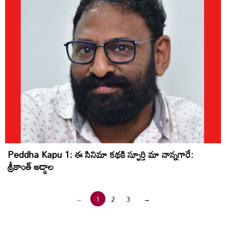
Peddha Kapu 1: ఈ సినిమా కథకి స్ఫూర్తి మా నాన్నగారే:
శ్రీకాంత్ అడ్డాల
←
1
2
3
→