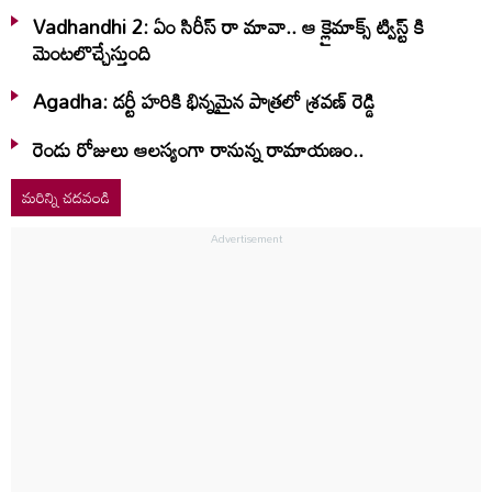
Vadhandhi 2: ఏం సిరీస్ రా మావా.. ఆ క్లైమాక్స్ ట్విస్ట్ కి
మెంటలొచ్చేస్తుంది
Agadha: డర్టీ హరికి భిన్నమైన పాత్రలో శ్రవణ్‌ రెడ్డి
రెండు రోజులు ఆలస్యంగా రానున్న రామాయణం..
మరిన్ని చదవండి