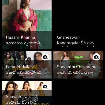
Raashii Khanna:
Gnaneswari
అంగాంగాన శృంగారాన్ని
Kandregula: బీచ్ ఒడ్డున
సింగారించినట్టుందే
బికినీలో యాంకర్ ప్రదీప్ రీల్
లవర్.. ఏముంది
Faria Abdullah:
Sravanthi Chokarapu:
రోజురోజుకు రెచ్చిపోతున్న
తెలుగు యాంక‌ర్.. చొక్కా
ఫరియా.. క్లివేజ్ షోతో
విప్పి మ‌రీ రెచ్చిపోయిందిగా
కిక్కెక్కిస్తోందిగా
Shriya Saran: ఎద
అందాలను వంగి మరీ