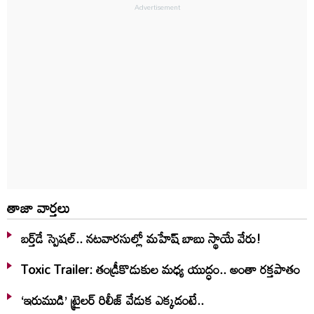
తాజా వార్తలు
బర్త్‌‌డే స్పెషల్.. నటవారసుల్లో మహేష్ బాబు స్థాయే వేరు!
Toxic Trailer: తండ్రీకొడుకుల మధ్య యుద్ధం.. అంతా రక్తపాతం
‘ఇరుముడి’ ట్రైలర్ రిలీజ్ వేడుక ఎక్కడంటే..