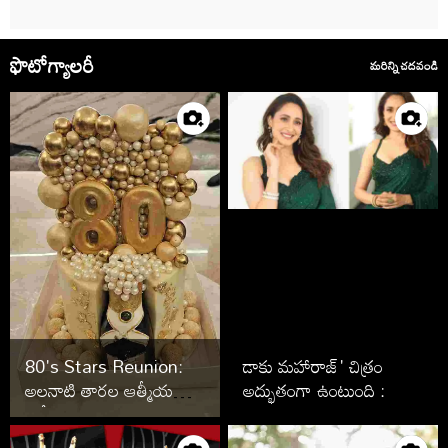
ఫొటోగ్యాలరీ
మరిన్ని చదవండి
80's Stars Reunion:
డాకు మహారాజ్' చిత్రం
అలనాటి తారల ఆత్మీయ
అద్భుతంగా ఉంటుంది :
సమ్మేళనం
కథానాయిక ప్రగ్యా జైస్వాల్