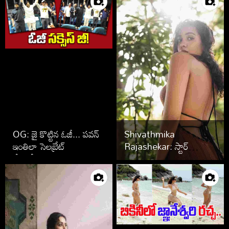
OG: జై కొట్టిన ఓజీ... పవన్
Shivathmika
ఇంతిలా సెలబ్రేట్
Rajashekar: స్టార్
చేసుకోవడం ఇంతకు ముందు
వారసురాలు.. అందాల
చూశారా
ఆరబోతతో అదరగొడుతుందే