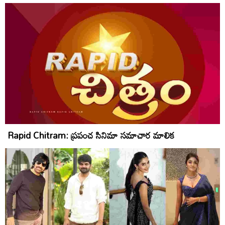
Rapid Chitram: ప్రపంచ సినిమా సమాచార మాలిక