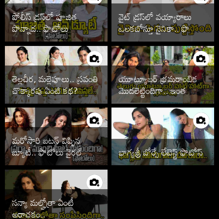
పోలీస్ డ్రస్‌లో పూజిత
వైట్ డ్రస్‌లో వయ్యారాలు
పొన్నాడ.. ఫొటోలు
ఒలకబోస్తూ నైనికా.. ఫొటోలు
చూడాల్సిందే
వైరల్
తెల్లచీర, మల్లెపూలు.. స్రవంతి
యూట్యూబర్ భ్రమరాంబిక
చొక్కారపు ఏంటి కథ?
మొదలెట్టిందిగా.. ఇంత
హాట్‌గానా
మరోసారి బటన్ విప్పిన
బ్యూటీ.. ఫొటోలు వైరల్
భాగ్యశ్రీ బోర్సే లేటెస్ట్ ఫొటోస్
సన్యా మల్హోత్రా ఏంటీ
అరాచకం..