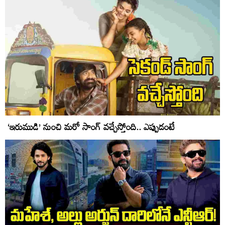
‘ఇరుముడి’ నుంచి మరో సాంగ్ వచ్చేస్తోంది.. ఎప్పుడంటే