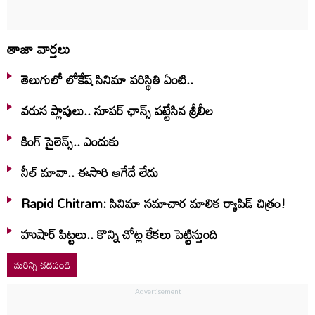
తాజా వార్తలు
తెలుగులో లోకేష్ సినిమా పరిస్థితి ఏంటి..
వరుస ప్లాపులు.. సూపర్ ఛాన్స్ పట్టేసిన శ్రీలీల
కింగ్ సైలెన్స్.. ఎందుకు
నీల్ మావా.. ఈసారి ఆగేదే లేదు
Rapid Chitram: సినిమా సమాచార మాలిక ర్యాపిడ్ చిత్రం!
హుషార్‌ పిట్టలు.. కొన్ని చోట్ల కేకలు పెట్టిస్తుంది
మరిన్ని చదవండి