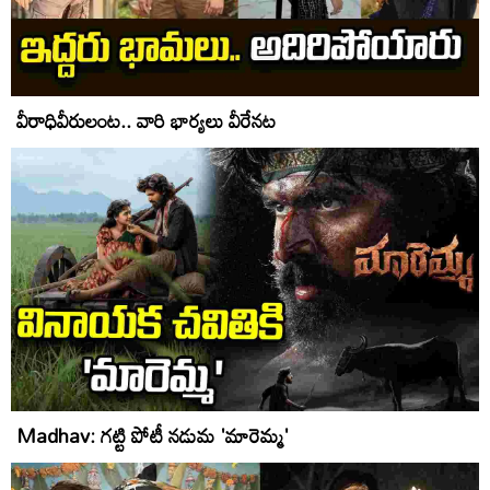
వీరాధివీరులంట.. వారి భార్యలు వీరేనట
Madhav: గట్టి పోటీ నడుమ 'మారెమ్మ'