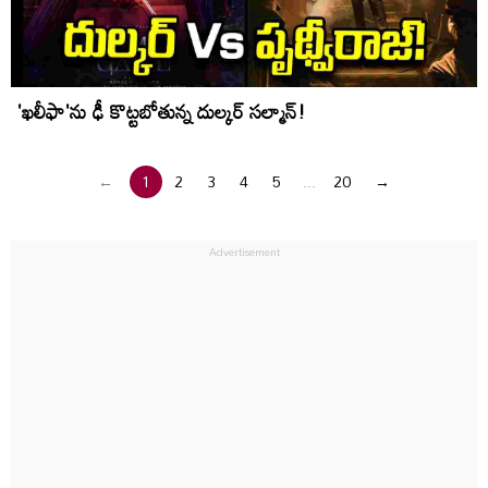
'ఖలీఫా'ను ఢీ కొట్టబోతున్న దుల్కర్ సల్మాన్!
←
1
2
3
4
5
...
20
→