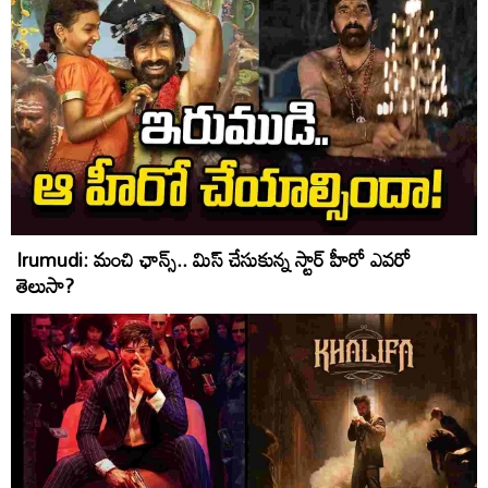
Irumudi: మంచి ఛాన్స్‌.. మిస్ చేసుకున్న స్టార్ హీరో ఎవ‌రో
తెలుసా?