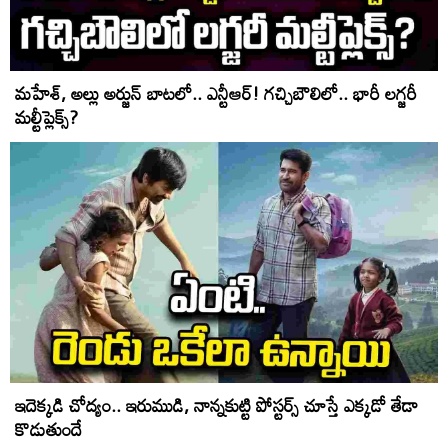
మహేశ్, అల్లు అర్జున్ బాట‌లో.. ఎన్టీఆర్! గచ్చిబౌలిలో.. భారీ లగ్జరీ
మల్టీప్లెక్స్?
ఇదెక్క‌డి చోద్యం.. ఇరుముడి, నాన్న‌కుట్టి పోస్ట‌ర్స్ చూస్తే ఎక్క‌డో తేడా
కొడుతుందే