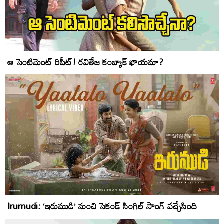
ఆ సెంటిమెంట్ రిపీట్! రవితేజ కంబ్యాక్ ఖాయమా?
Irumudi: ‘ఇరుముడి’ నుంచి సెకండ్ సింగిల్ సాంగ్ వచ్చేసింది