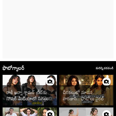
ఫొటోగ్యాలరీ
మరిన్ని చదవండి
రాశీ ఖన్నా గ్లామర్ ట్రీట్‌కు
చీరకట్టులో మానస
సోషల్ మీడియాలో సెగలు
వారణాసి.. ఫొటోలు వైరల్