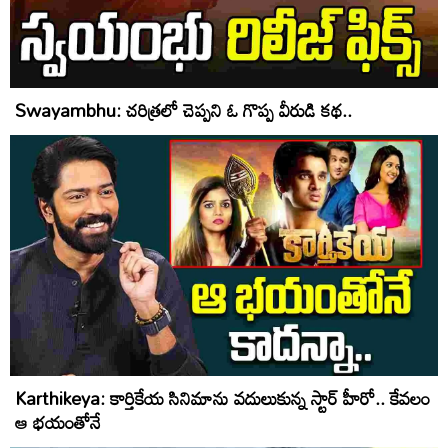
Swayambhu: చరిత్రలో చెప్పని ఓ గొప్ప వీరుడి కథ..
Karthikeya: కార్తికేయ సినిమాను వదులుకున్న స్టార్ హీరో.. కేవలం
ఆ భయంతోనే