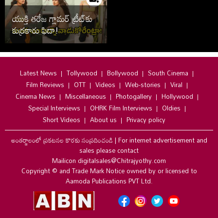
యుక్తి తరేజ గ్లామర్ ట్రీట్‌కు
కుర్రకారు ఫిదా!
Latest News
Tollywood
Bollywood
South Cinema
Film Reviews
OTT
Videos
Web-stories
Viral
Cinema News
Miscellaneous
Photogallery
Hollywood
Special Interviews
OHRK Film Interviews
Oldies
Short Videos
About us
Privacy policy
అంతర్జాలంలో ప్రకటనల కొరకు సంప్రదించండి
|
For internet advertisement and
sales please contact
Mailicon digitalsales@Chitrajyothy.com
Copyright © and Trade Mark Notice owned by or licensed to
Aamoda Publications PVT Ltd.