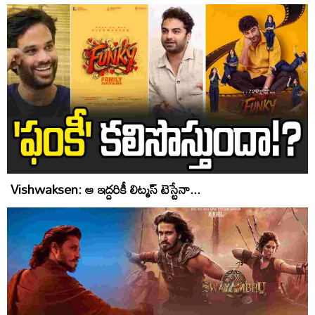
Vishwaksen: ఆ ఇద్దరికీ లిట్మస్ టెస్టేనా...