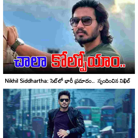
Nikhil Siddhartha: సెట్‌లో భారీ ప్రమాదం.. స్పందించిన నిఖిల్‌