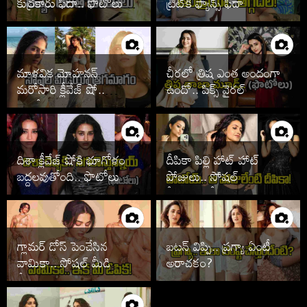
కుర్రకారు ఫిదా.. ఫొటోలు
ట్రీట్‌కి ఫ్యాన్స్ ఫిదా
వైరల్
మాళవిక మోహనన్
చీరలో త్రిష ఎంత అందంగా
మరోసారి క్లీవేజ్ షో..
ఉందో.. పిక్స్ వైరల్
ఫొటోలు చూశారా
దిశా క్లీవేజ్ షోకి భూగోళం
దీపికా పిల్లి హాట్ హాట్
బద్దలవుతోంది.. ఫొటోలు
పోజులు.. సోషల్
వైరల్
మీడియాలో సెగలు
గ్లామర్ డోస్ పెంచేసిన
బటన్ విప్పి.. ప్రగ్యా ఏంటీ
వామికా.. సోషల్ మీడియా
అరాచకం?
షేక్!