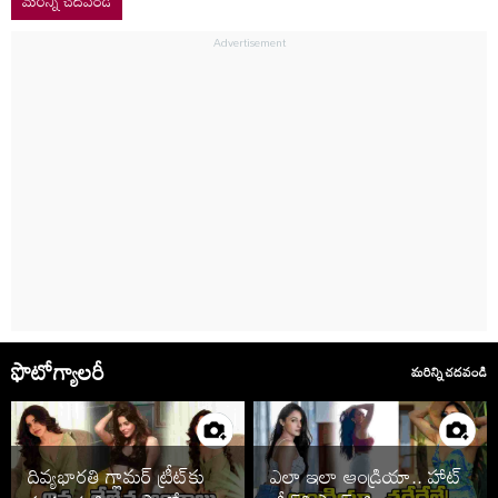
మరిన్ని చదవండి
ఫొటోగ్యాలరీ
మరిన్ని చదవండి
దివ్యభారతి గ్లామర్ ట్రీట్‌కు
ఎలా ఇలా ఆండ్రియా.. హాట్