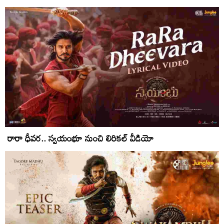
రారా ధీవ‌ర‌.. స్వ‌యంభూ నుంచి లిరిక‌ల్ వీడియో