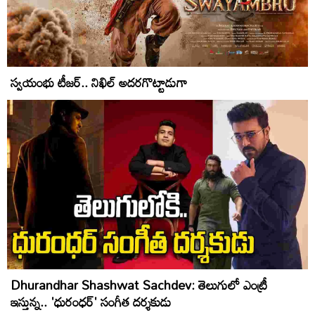
స్వయంభు టీజ‌ర్‌.. నిఖిల్ అద‌ర‌గొట్టాడుగా
Dhurandhar Shashwat Sachdev: తెలుగులో ఎంట్రీ
ఇస్తున్న‌.. 'ధురంధ‌ర్' సంగీత ద‌ర్శ‌కుడు