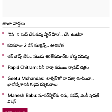
తాజా వార్తలు
'డిసి' ని మిస్ చేసుకున్న స్టార్ హీరో.. చేసి ఉంటేనా
కనకరాజు 2 డేస్ కలెక్షన్స్.. ఊచకోత
చెక్ బౌన్స్ కేసు.. నటుడు శరత్‌కుమార్‌కు కోర్టు సమన్లు
Rapid Chitram: సినీ వార్తా కదంబం ర్యాపిడ్ చిత్రం
Geetu Mohandas: ‘టాక్సిక్‌’తో నా సత్తా చూపించా..
భావోద్వేగానికి గురైన దర్శకురాలు
Mahesh Babu: సూపర్‌స్టార్‌కు చిరు, పవన్‌, వెంకీ స్పెషల్‌
విషెస్‌