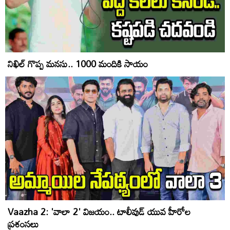
నిఖిల్ గొప్ప మనసు.. 1000 మందికి సాయం
Vaazha 2: 'వాలా 2' విజయం.. టాలీవుడ్ యువ హీరోల
ప్రశంసలు