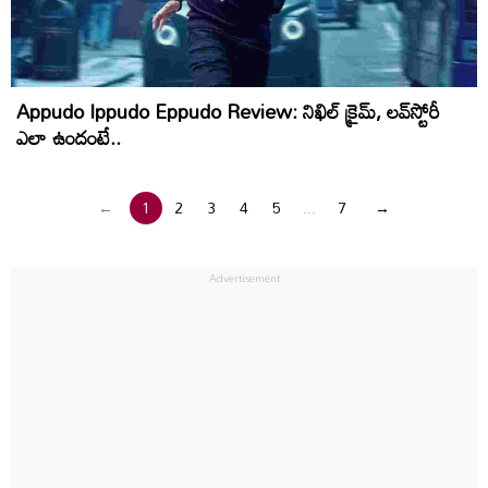
Appudo Ippudo Eppudo Review: నిఖిల్‌ క్రైమ్‌, లవ్‌స్టోరీ
ఎలా ఉందంటే..
←
1
2
3
4
5
...
7
→