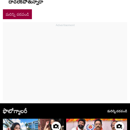
దాచలేకపోతున్నాడా
మరిన్ని చదవండి
ఫొటోగ్యాలరీ
మరిన్ని చదవండి