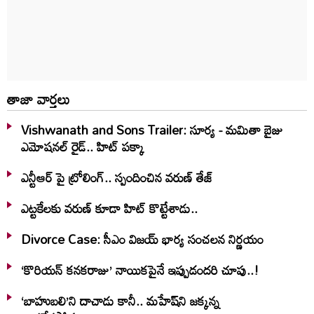
తాజా వార్తలు
Vishwanath and Sons Trailer: సూర్య - మమితా బైజు
ఎమోషనల్ రైడ్.. హిట్ పక్కా
ఎన్టీఆర్ పై ట్రోలింగ్.. స్పందించిన వరుణ్ తేజ్
ఎట్టకేలకు వరుణ్ కూడా హిట్ కొట్టేశాడు..
Divorce Case: సీఎం విజయ్ భార్య సంచలన నిర్ణయం
‘కొరియన్ కనకరాజు’ నాయికపైనే ఇప్పుడందరి చూపు..!
‘బాహుబలి’ని దాచాడు కానీ.. మహేష్‌ని జక్కన్న