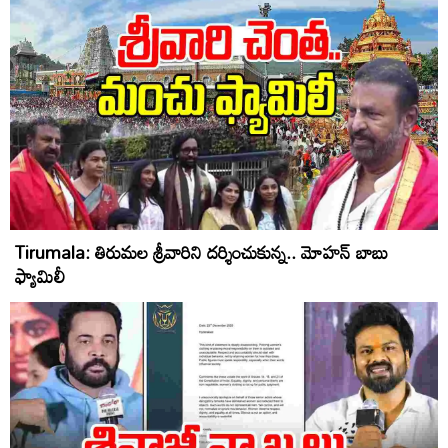
Tirumala: తిరుమ‌ల శ్రీవారిని ద‌ర్శించుకున్న.. మోహ‌న్ బాబు
ఫ్యామిలీ