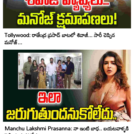
Tollywood: రాజేంద్ర ప్రసాద్ బాటలో శివాజీ... సారీ చెప్పిన
మనోజ్...
Manchu Lakshmi Prasanna: నా ఇంటి బాధ.. బయటవాళ్ళకి