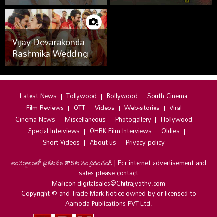
కావ్య రెడ్డి.. ఫొటోలు వైరల్
Vijay Devarakonda
Rashmika Wedding
Photos
Latest News
Tollywood
Bollywood
South Cinema
Film Reviews
OTT
Videos
Web-stories
Viral
Cinema News
Miscellaneous
Photogallery
Hollywood
Special Interviews
OHRK Film Interviews
Oldies
Short Videos
About us
Privacy policy
అంతర్జాలంలో ప్రకటనల కొరకు సంప్రదించండి
|
For internet advertisement and
sales please contact
Mailicon digitalsales@Chitrajyothy.com
Copyright © and Trade Mark Notice owned by or licensed to
Aamoda Publications PVT Ltd.