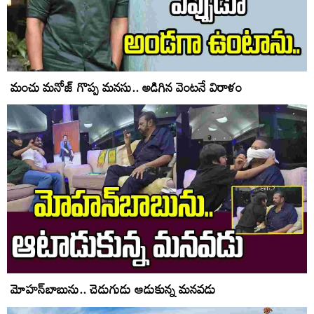
మంచు మనోజ్ గొప్ప మనసు.. అడిగిన వెంటనే విరాళం
మోహ‌న్‌బాబును.. చెడుగుడు ఆడుకున్న మనవడు