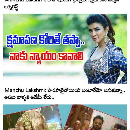
జర్నలిస్ట్‌
Manchu Lakshmi: పొరపాటైపోయింది అంటారేమో అనుకున్నా..
అసలు వాళ్ళకి అదేమీ లేదు..