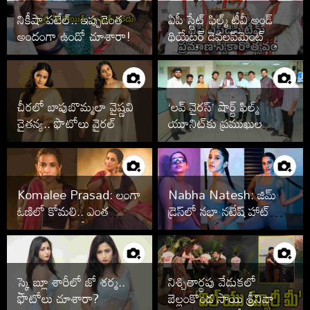
నికీషా పటేల్.. ఇప్పుడెంత
ఏపీ స్టేట్ ఫిల్మ్ టీవీ అండ్
అందంగా ఉందో చూశారా!
థియేటర్ డెవలప్‌మెంట్
కార్పొరేషన్ నూతన కమిటీ
ప్రమాణ స్వీకారోత్సవం
చీరలో బాపుబొమ్మలా వైష్ణవి
‘లవ్ వైరస్’ షార్ట్ ఫిల్మ్
చైతన్య.. ఫొటోలు వైరల్
యూనిట్‌కు ప్రముఖుల
అభినందనలు
Komalee Prasad: లంగా
Nabha Natesh: జిమ్
ఓణిలో కోమలి.. ఎంత
డ్రెస్‌లో నభా నటేష్ హాట్
అందంగా ఉందో!
హాట్‌గా.. పిక్స్ వైరల్!
స్కై బ్లూ శారీలో జో శర్మ..
నిశ్చితార్థపు వేడుకలో
ఫొటోలు చూశారా?
బెల్లంకొండ సాయి శ్రీనివాస్,