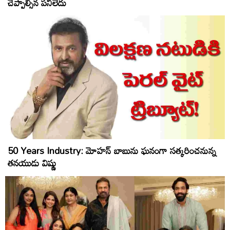
చెప్పాల్సిన పనిలేదు
50 Years Industry: మోహన్ బాబును ఘనంగా సత్కరించనున్న
తనయుడు విష్ణు