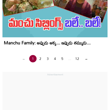
Manchu Family: అప్పుడు అక్క... ఇప్పుడు తమ్ముడు...
←
1
2
3
4
5
...
12
→