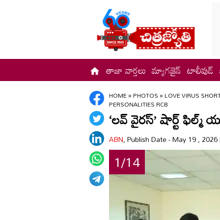
తాజా వార్తలు
మ్యాగజైన్
టాలీవుడ్
HOME
»
PHOTOS
»
LOVE VIRUS SHORT
PERSONALITIES RCB
‘లవ్ వైరస్’ షార్ట్ ఫిల్
ABN
, Publish Date - May 19 , 2026
1/14