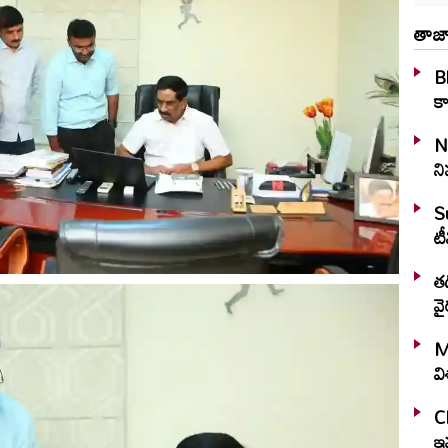
తాజా
Bl
కా
N
ని
S
టీ
తడ
వై
M
వ
C
ఇవ