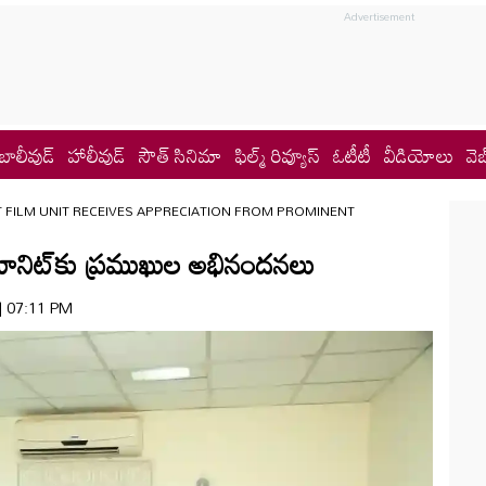
బాలీవుడ్
హాలీవుడ్
సౌత్ సినిమా
ఫిల్మ్ రివ్యూస్
ఓటీటీ
వీడియోలు
వెబ
 FILM UNIT RECEIVES APPRECIATION FROM PROMINENT
మ్ యూనిట్‌కు ప్రముఖుల అభినందనలు
 | 07:11 PM