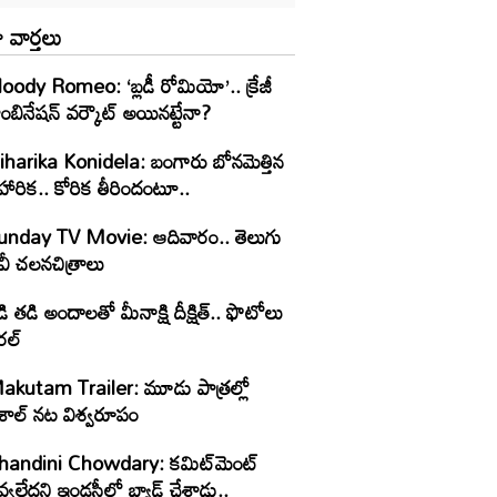
 వార్తలు
oody Romeo: ‘బ్లడీ రోమియో’.. క్రేజీ
ంబినేషన్ వర్కౌట్ అయినట్టేనా?
iharika Konidela: బంగారు బోనమెత్తిన
హారిక.. కోరిక తీరిందంటూ..
unday TV Movie: ఆదివారం.. తెలుగు
వీ చ‌ల‌న‌చిత్రాలు
ి తడి అందాలతో మీనాక్షి దీక్షిత్‌.. ఫొటోలు
రల్
akutam Trailer: మూడు పాత్రల్లో
ిశాల్ నట విశ్వరూపం
handini Chowdary: కమిట్‌మెంట్
్వలేదని ఇండస్ట్రీలో బ్యాడ్ చేశాడు..