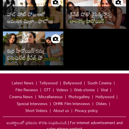
హాట్ హాట్ పోజులలో
క్లివేజ్ షోతో కైపెక్కిస్తోన్న
అవంతిక మిశ్రా.. ఫొటోలు
బాలయ్య హీరోయిన్
వైరల్
కుర్ర హీరోయిన్ రమ్య
పసుపులేటి క్లీవేజ్ షో
ఫొటోలు
Latest News
Tollywood
Bollywood
South Cinema
Film Reviews
OTT
Videos
Web-stories
Viral
Cinema News
Miscellaneous
Photogallery
Hollywood
Special Interviews
OHRK Film Interviews
Oldies
Short Videos
About us
Privacy policy
అంతర్జాలంలో ప్రకటనల కొరకు సంప్రదించండి
|
For internet advertisement and
sales please contact