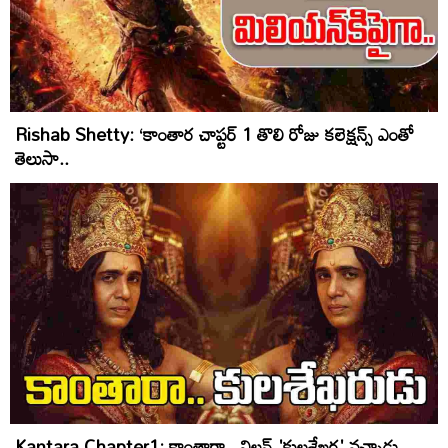
Rishab Shetty: ‘కాంతార చాప్టర్‌ 1 తొలి రోజు కలెక్షన్స్‌ ఎంతో
తెలుసా..
Kantara Chapter1: కాంతారా.. విల‌న్ 'కుల‌శేఖ‌ర' వ‌చ్చాడు