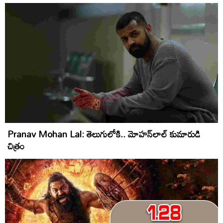
Pranav Mohan Lal: తెలుగులోకి.. మోహ‌న్‌లాల్ కుమారుడి
చిత్రం