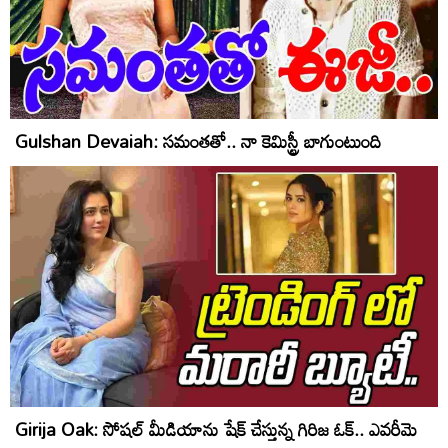
Gulshan Devaiah: సమంతతో.. నా కెమిస్ట్రీ బాగుంటుంది
Girija Oak: సోషల్ మీడియాను షేక్ చేస్తున్న గిరిజ ఓక్.. ఎవరీమె