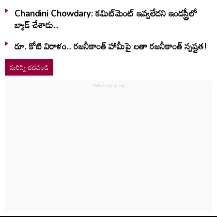
Chandini Chowdary: కమిట్‌మెంట్ ఇవ్వలేదని ఇండస్ట్రీలో
బ్యాడ్ చేశాడు..
రూ. కోటి విరాళం.. రజనీకాంత్ హామీపై లతా రజనీకాంత్ స్పష్టత!
మరిన్ని చదవండి