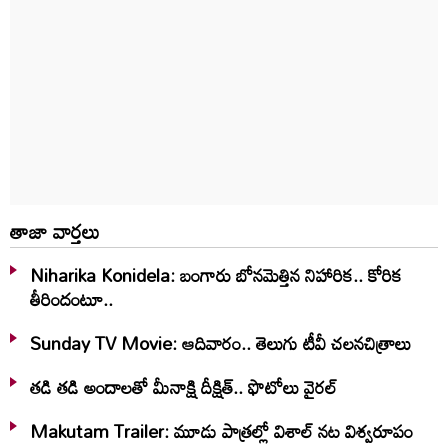
తాజా వార్తలు
Niharika Konidela: బంగారు బోనమెత్తిన నిహారిక.. కోరిక
తీరిందంటూ..
Sunday TV Movie: ఆదివారం.. తెలుగు టీవీ చ‌ల‌న‌చిత్రాలు
తడి తడి అందాలతో మీనాక్షి దీక్షిత్‌.. ఫొటోలు వైరల్
Makutam Trailer: మూడు పాత్రల్లో విశాల్ నట విశ్వరూపం