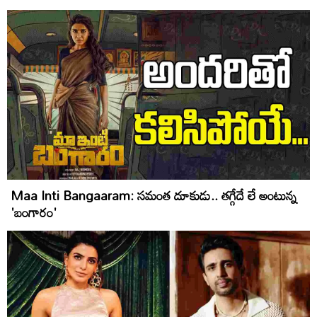
Maa Inti Bangaaram: స‌మంత దూకుడు.. తగ్గేదే లే అంటున్న
'బంగారం'