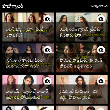
ఫొటోగ్యాలరీ
మరిన్ని చదవండి
బటన్ విప్పి.. ప్రగ్యా ఏంటీ
యుక్తి తరేజ గ్లామర్ ట్రీట్‌కు
అరాచకం?
కుర్రకారు ఫిదా!
స్రవంతి చొక్కారపు చీరలో
పాయల్ రాజ్‌పుత్.. ఈ రేంజ్
ఎంత అందంగా ఉందో..
హాట్‌నెస్ తట్టుకోవడం
కష్టమే!
బాబోయ్.. మృణాల్ ఠాకూర్
కైపెక్కించే చూపులతో నేహా
ఇలా రెచ్చిపోయిందేంటి?
శెట్టి.. ఫొటోలు వైరల్