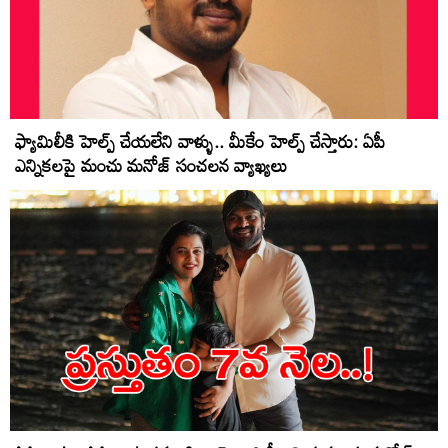
ఫ్యామిలీకి హెల్ప్ చేయలేని వాళ్ళు.. మీకేం హెల్ప్ చేస్తారు: ఏపీ
ఎన్నికలపై మంచు మనోజ్ సంచలన వ్యాఖ్యలు