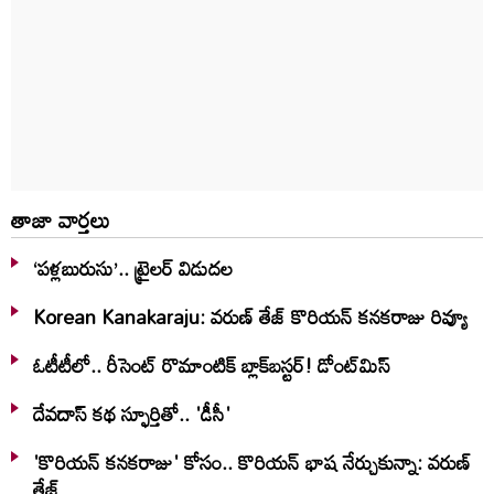
తాజా వార్తలు
‘పళ్లబురుసు’.. ట్రైలర్ విడుదల
Korean Kanakaraju: వరుణ్ తేజ్ కొరియన్‌ కనకరాజు రివ్యూ
ఓటీటీలో.. రీసెంట్ రొమాంటిక్‌ బ్లాక్‌బ‌స్ట‌ర్‌! డోంట్‌మిస్‌
దేవదాస్ కథ స్ఫూర్తితో.. 'డీసీ'
'కొరియన్ కనకరాజు' కోసం.. కొరియన్ భాష నేర్చుకున్నా: వరుణ్
తేజ్