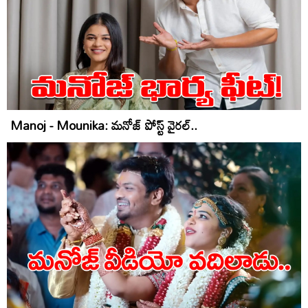
Manoj - Mounika: మనోజ్‌ పోస్ట్‌ వైరల్‌..