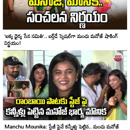
‘ఐక్య ధైర్య సేన సమితి’.. బర్త్‌డే స్పెషల్‌గా మంచు మనోజ్ షాకింగ్
నిర్ణయం!
Manchu Mounika: స్టేజీ పైనే క‌న్నీళ్లు పెట్టిన.. మంచు మనోజ్