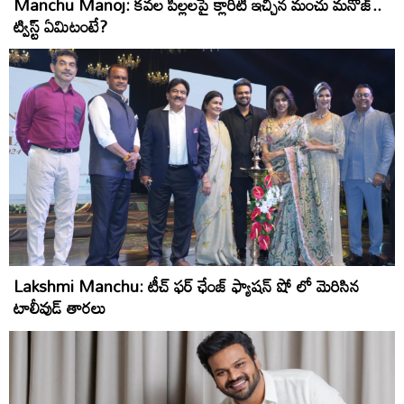
Manchu Manoj: కవల పిల్లలపై క్లారిటీ ఇచ్చిన మంచు మనోజ్..
ట్విస్ట్ ఏమిటంటే?
Lakshmi Manchu: టీచ్ ఫ‌ర్ ఛేంజ్ ఫ్యాష‌న్ షో లో మెరిసిన
టాలీవుడ్ తారలు