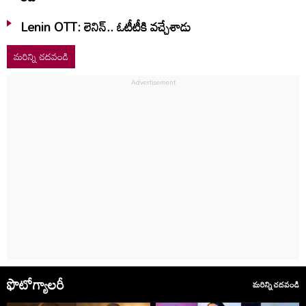
Lenin OTT: లెనిన్.. ఓటీటీకి వ‌చ్చేశాడు
మరిన్ని చదవండి
ఫొటోగ్యాలరీ
మరిన్ని చదవండి