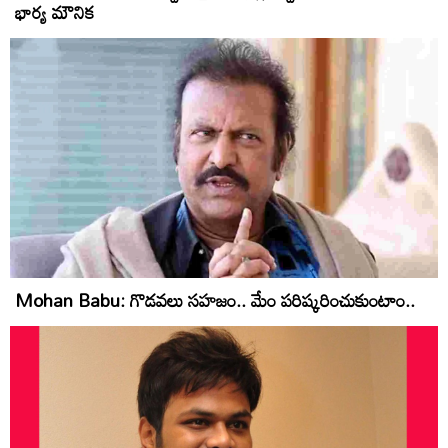
భార్య మౌనిక
Mohan Babu: గొడవలు సహజం.. మేం పరిష్కరించుకుంటాం..