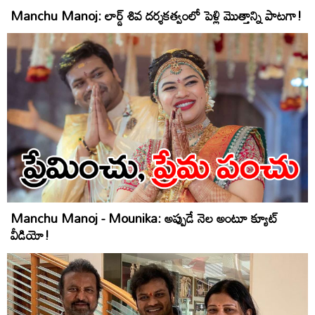
Manchu Manoj: లార్డ్‌ శివ దర్శకత్వంలో పెళ్లి మొత్తాన్ని పాటగా!
Manchu Manoj - Mounika: అప్పుడే నెల అంటూ క్యూట్‌
వీడియో!