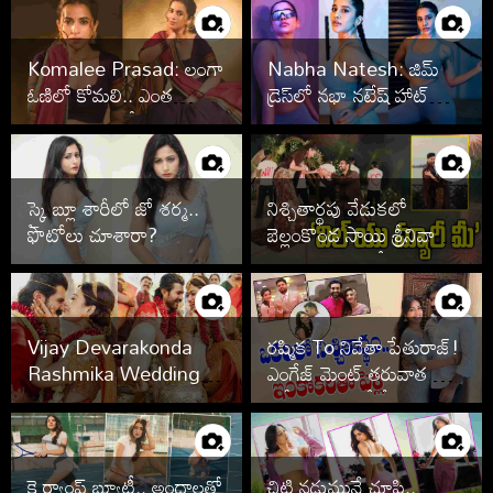
Komalee Prasad: లంగా
Nabha Natesh: జిమ్
ఓణిలో కోమలి.. ఎంత
డ్రెస్‌లో నభా నటేష్ హాట్
అందంగా ఉందో!
హాట్‌గా.. పిక్స్ వైరల్!
స్కై బ్లూ శారీలో జో శర్మ..
నిశ్చితార్థపు వేడుకలో
ఫొటోలు చూశారా?
బెల్లంకొండ సాయి శ్రీనివాస్,
కావ్య రెడ్డి.. ఫొటోలు వైరల్
Vijay Devarakonda
రష్మిక To నివేతా పేతురాజ్!
Rashmika Wedding
ఎంగేజ్ మెంట్ తరువాత పెళ్లి
Photos
ఆపేసిన స్టార్స్ వీరే
కె ర్యాంప్ బ్యూటీ.. అందాలతో
చిట్టి నడుమునే చూపి..