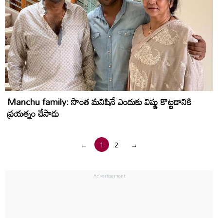
Manchu family: సొంత మనిషినే ఎందుకు విష్ణు కొట్టడానికి
ప్రయత్నం చేసాడు
←
1
2
→