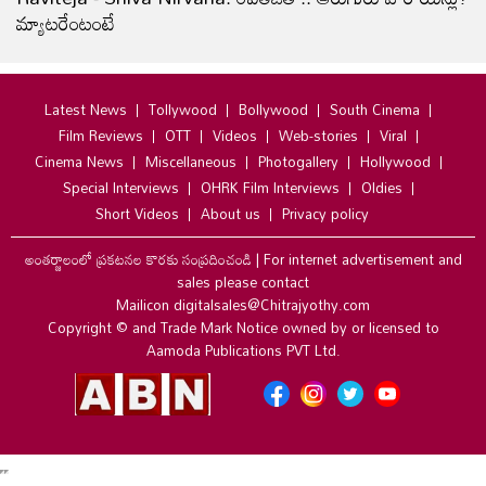
మ్యాట‌రేంటంటే
Latest News
Tollywood
Bollywood
South Cinema
Film Reviews
OTT
Videos
Web-stories
Viral
Cinema News
Miscellaneous
Photogallery
Hollywood
Special Interviews
OHRK Film Interviews
Oldies
Short Videos
About us
Privacy policy
అంతర్జాలంలో ప్రకటనల కొరకు సంప్రదించండి
|
For internet advertisement and
sales please contact
Mailicon digitalsales@Chitrajyothy.com
Copyright © and Trade Mark Notice owned by or licensed to
Aamoda Publications PVT Ltd.