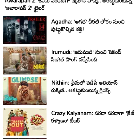
Awarapan 2: శివమ్ పండిట్‌గా ఇమ్రాన్ హష్మీ.. ఆకట్టుకుంటున్న
‘ఆవారాపన్ 2’ ట్రైలర్
Agadha: ‘అగధ’ చీకటి లోకం నుంచి
పుట్టుకొచ్చిన శక్తి!
Irumudi: ‘ఇరుముడి’ నుంచి సెకండ్
సింగిల్ సాంగ్ వచ్చేసింది
Nithiin: ప్రేమలో పడేసే అలియాస్
రుక్మిణి.. ఆకట్టుకుంటున్న గ్లింప్స్‌
Crazy Kalyanam: సరదా సరదాగా ‘క్రేజీ
కళ్యాణం’ టీజర్