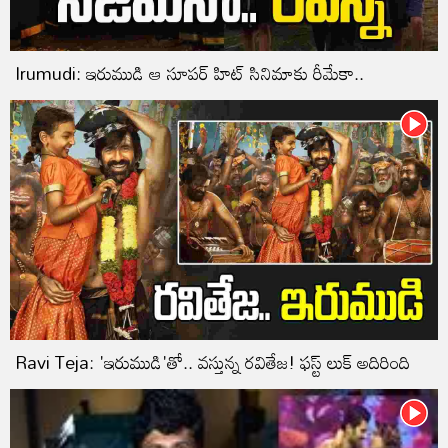
Irumudi: ఇరుముడి ఆ సూపర్ హిట్ సినిమాకు రీమేకా..
Ravi Teja: 'ఇరుముడి'తో.. వ‌స్తున్న‌ ర‌వితేజ‌! ఫ‌స్ట్ లుక్ అదిరింది