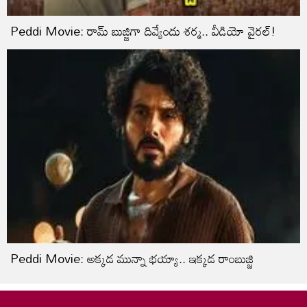
Peddi Movie: రామ్ బుజ్జిగా దివ్యేందు శర్మ.. వీడియో వైరల్!
Peddi Movie: అక్కడ మున్నా భయ్యా.. ఇక్కడ రాంబుజ్జి