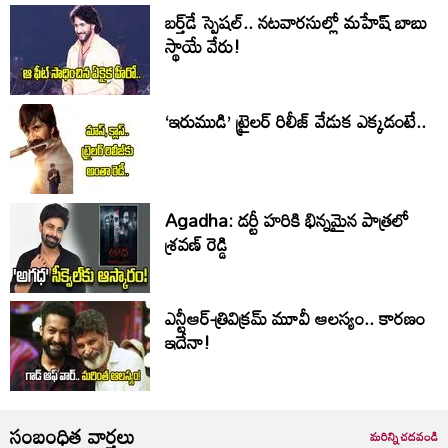
బర్త్‌‌డే స్పెషల్.. నటవారసుల్లో మహేష్ బాబు
స్థాయే వేరు!
‘ఇరుముడి’ ట్రైలర్ రిలీజ్ వేడుక ఎక్కడంటే..
Agadha: డర్టీ హరికి భిన్నమైన పాత్రలో
శ్రవణ్‌ రెడ్డి
ఎన్టీఆర్-త్రివిక్రమ్ మూవీ ఆలస్యం.. కారణం
ఇదేనా!
సంబంధిత వార్తలు
మరిన్ని చదవండి