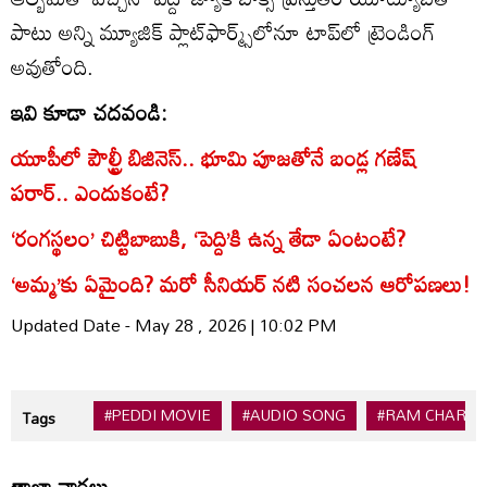
పాటు అన్ని మ్యూజిక్ ప్లాట్‌ఫార్మ్స్‌లోనూ టాప్‌లో ట్రెండింగ్
అవుతోంది.
ఇవి కూడా చదవండి:
యూపీ‌లో పౌల్ట్రీ బిజినెస్.. భూమి పూజతోనే బండ్ల గణేష్
పరార్.. ఎందుకంటే?
‘రంగస్థలం’ చిట్టిబాబుకి, ‘పెద్ది’కి ఉన్న తేడా ఏంటంటే?
‘అమ్మ’కు ఏమైంది? మరో సీనియర్ నటి సంచలన ఆరోపణలు!
Updated Date - May 28 , 2026 | 10:02 PM
#PEDDI MOVIE
#AUDIO SONG
#RAM CHARA
Tags
తాజా వార్తలు