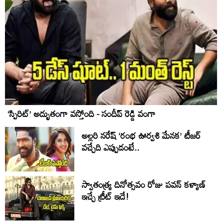
‘స్పిరిట్’ అద్భుతంగా వస్తోంది - సందీప్ రెడ్డి వంగా
అల్లరి నరేష్ ‘రంభ ఊర్వశి మేనక’ టీజర్
వచ్చేది ఎప్పుడంటే..
స్వాతంత్య్ర దినోత్సవం రోజు పవన్ కళ్యాణ్
ఇచ్చే ట్రీట్ ఇదే!