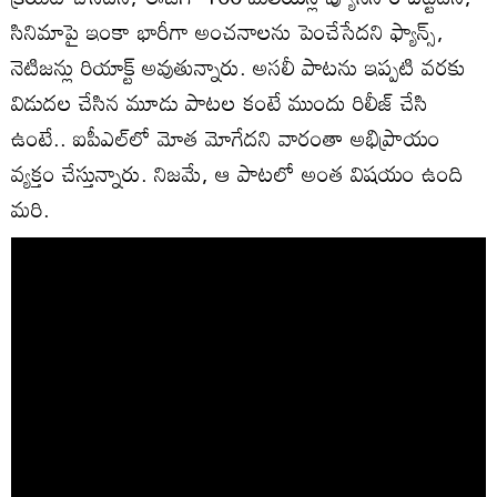
సినిమాపై ఇంకా భారీగా అంచనాలను పెంచేసేదని ఫ్యాన్స్,
నెటిజన్లు రియాక్ట్ అవుతున్నారు. అసలీ పాటను ఇప్పటి వరకు
విడుదల చేసిన మూడు పాటల కంటే ముందు రిలీజ్ చేసి
ఉంటే.. ఐపీఎల్‌లో మోత మోగేదని వారంతా అభిప్రాయం
వ్యక్తం చేస్తున్నారు. నిజమే, ఆ పాటలో అంత విషయం ఉంది
మరి.