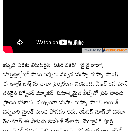
Powered by
ఇప్పటి వరకు విడుదలైన ‘చికిరి చికిరి’, ‘రై రై రారా’,
‘హల్లల్లల్లో’తో పాటు ఇప్పుడు వచ్చిన ‘మస్సా మస్సా’ సాంగ్..
ఈ జ్యూక్ బాక్స్‌ను చాలా ప్రత్యేకంగా నిలిపింది. ఏఆర్ రెహమాన్
తనదైన సిగ్నేచర్ మ్యూజిక్, వినూత్నమైన బీట్స్‌తో ప్రతి పాటకు
ప్రాణం పోశారు. ముఖ్యంగా ‘మస్సా మస్సా’ సాంగ్ అయితే
విన్నవారి మైండ్ నుంచి పోవడం లేదు. రిపీటెడ్ మోడ్‌లో వినేలా
రెహమాన్ ఈ పాటను కంపోజ్ చేశారు. మొత్తానికి పూర్తి
ఆల్బమ్‌తో వచ్చిన ‘పెద్ది’ జ్యూక్ బాక్స్ ప్రస్తుతం యూట్యూబ్‌తో