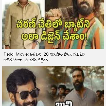
Peddi Movie: కథ విని, 20 నిమిషాల పాటు మనిషిని
కాలేకపోయా- ప్రొడక్షన్ డిజైనర్