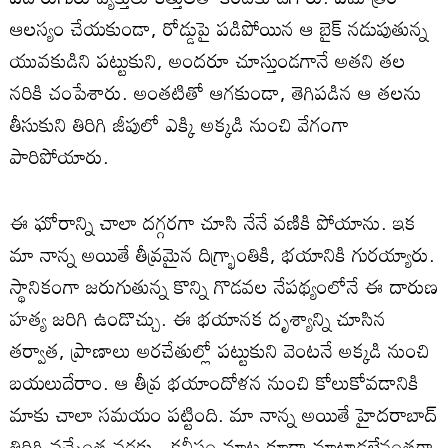
ఆలస్యం చేయకుండా, రోడ్డుపై పడిపోయిన ఆ బైక్ నడుపుతున్న
యువకుడిని పట్టుకుని, అందరూ చూస్తుండగానే అతని తల
నరికి చంపేశారు. అంతటితో ఆగకుండా, తెగిపడిన ఆ తలను
తీసుకుని తిరిగి జీపులో ఎక్కి అక్కడి నుంచి వేగంగా
పారిపోయారు.
ఈ ఘోరాన్ని చాలా దగ్గరగా చూసి నేనే వణికి పోయాను. ఇక
మా నాన్న అయితే తీవ్రమైన దిగ్భ్రాంతికి, భయానికి గురయ్యారు.
స్థానికంగా జరుగుతున్న కొన్ని గొడవల నేపథ్యంలోనే ఈ దారుణ
హత్య జరిగి ఉండొచ్చు. ఈ భయానక దృశ్యాన్ని చూసిన
తర్వాత, ప్రాణాలు అరచేతుల్లో పట్టుకుని వెంటనే అక్కడి నుంచి
బయలుదేరాం. ఆ తీవ్ర భయాందోళన నుంచి కోలుకోవడానికి
మాకు చాలా సమయం పట్టింది. మా నాన్న అయితే హైదరాబాద్
తిరిగి వచ్చేంత వరకు.. కనీసం మాట కూడా మాట్లాడలేనంతగా