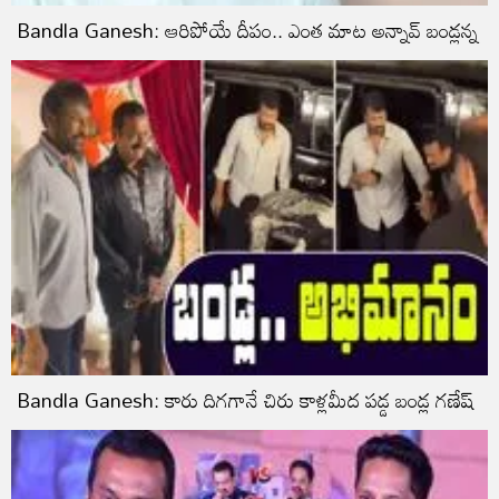
Bandla Ganesh: ఆరిపోయే దీపం.. ఎంత మాట అన్నావ్ బండ్లన్న
Bandla Ganesh: కారు దిగగానే చిరు కాళ్లమీద పడ్డ బండ్ల గణేష్