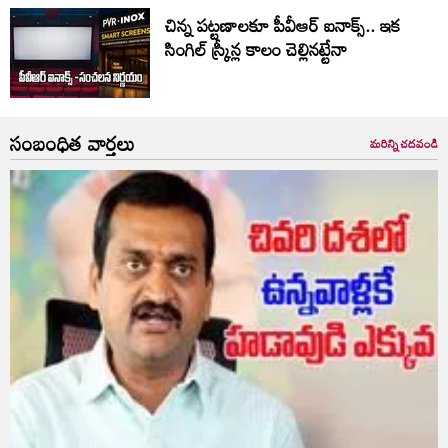
చిన్న పట్టణాలకూ పీవీఆర్ ఐనాక్స్.. ఇక
సింగిల్ స్క్రీన్ల కాలం చెల్లినట్టేనా
సంబంధిత వార్తలు
మరిన్ని చదవండి