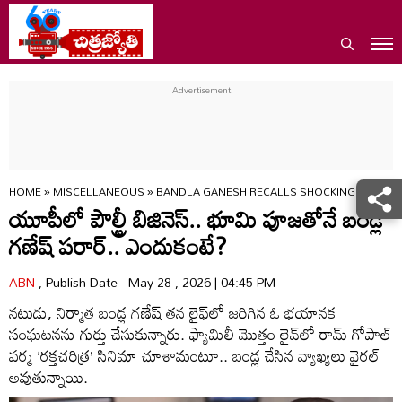
HOME
»
MISCELLANEOUS
»
BANDLA GANESH RECALLS SHOCKING UP INCI
యూపీ‌లో పౌల్ట్రీ బిజినెస్.. భూమి పూజతోనే బండ్ల
గణేష్ పరార్.. ఎందుకంటే?
ABN
, Publish Date - May 28 , 2026 | 04:45 PM
నటుడు, నిర్మాత బండ్ల గణేష్ తన లైఫ్‌లో జరిగిన ఓ భయానక
సంఘటనను గుర్తు చేసుకున్నారు. ఫ్యామిలీ మొత్తం లైవ్‌లో రామ్ గోపాల్
వర్మ ‘రక్తచరిత్ర’ సినిమా చూశామంటూ.. బండ్ల చేసిన వ్యాఖ్యలు వైరల్
అవుతున్నాయి.