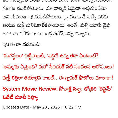
గజగజ వణికిపోయాడు. మా నాన్నకి ఏమైనా అవుతుందేమో
అని మేమంతా భయపడిపోయాం. హైదరాబాద్ వచ్చే వరకు
ఆయన మళ్లీ మనిషికాలేకపోయాడు. అంతే, మళ్లీ యూపీ వైపు
తిరిగి చూడలేదు’’ అని బండ్ల గణేష్ చెప్పుకొచ్చారు.
ఇవి కూడా చదవండి:
‘రంగస్థలం’ చిట్టిబాబుకి, ‘పెద్ది’కి ఉన్న తేడా ఏంటంటే?
‘అమ్మ’కు ఏమైంది? మరో సీనియర్ నటి సంచలన ఆరోపణలు!
మళ్లీ కత్తిలా తయారైన కాజల్.. ఈ గ్లామర్ ఫొటోలు చూశారా!
System Movie Review: సోనాక్షి సిన్హా, జ్యోతిక 'సిస్టమ్‌'
ఓటీటీ మూవీ రివ్యూ
Updated Date - May 28 , 2026 | 10:22 PM