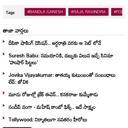
#BANDLA GANESH
#RAJA RAVINDRA
#PODC
Tags
తాజా వార్తలు
దీపికా షాకింగ్ డెసిషన్.. అర్దరాత్రి వరకు ఆ సెట్ లోనే
Suresh Babu: సమయానికి, డబ్బుకు విలువ ఇచ్చే సినిమా
'హుషార్‌ పిట్టలు'
Jovika Vijayakumar: తాతయ్య కుటుంబంతో సంబంధాలు
లేవ్: జోవిక
మూడు రోజుల్లో బ్రేక్ ఈవెన్.. కనకరాజు కుమ్మేశాడు
సందీప్ వంగా - మహేష్ కాంబో ఫిక్స్.. ఇదే సాక్ష్యం
Tollywood: నిర్మాతలుగా నవతరం హీరోలు