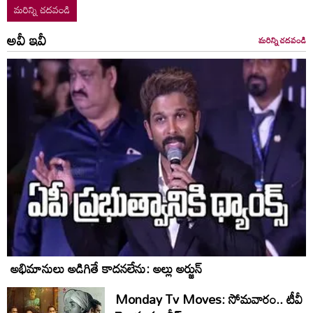
మరిన్ని చదవండి
అవీ ఇవీ
మరిన్ని చదవండి
అభిమానులు అడిగితే కాదనలేను: అల్లు అర్జున్
Monday Tv Moves: సోమ‌వారం.. టీవీ