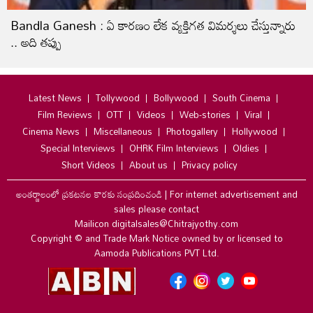
Bandla Ganesh : ఏ కారణం లేక వ్యక్తిగత విమర్శలు చేస్తున్నారు
.. అది తప్పు
Latest News
Tollywood
Bollywood
South Cinema
Film Reviews
OTT
Videos
Web-stories
Viral
Cinema News
Miscellaneous
Photogallery
Hollywood
Special Interviews
OHRK Film Interviews
Oldies
Short Videos
About us
Privacy policy
అంతర్జాలంలో ప్రకటనల కొరకు సంప్రదించండి
|
For internet advertisement and
sales please contact
Mailicon digitalsales@Chitrajyothy.com
Copyright © and Trade Mark Notice owned by or licensed to
Aamoda Publications PVT Ltd.