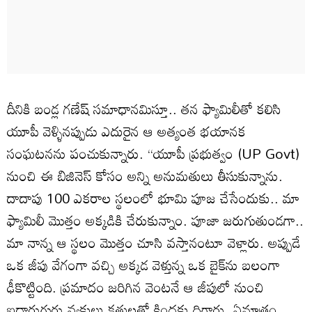
దీనికి బండ్ల గణేష్ సమాధానమిస్తూ.. తన ఫ్యామిలీతో కలిసి
యూపీ వెళ్ళినప్పుడు ఎదురైన ఆ అత్యంత భయానక
సంఘటనను పంచుకున్నారు. ‘‘యూపీ ప్రభుత్వం (UP Govt)
నుంచి ఈ బిజినెస్ కోసం అన్ని అనుమతులు తీసుకున్నాను.
దాదాపు 100 ఎకరాల స్థలంలో భూమి పూజ చేసేందుకు.. మా
ఫ్యామిలీ మొత్తం అక్కడికి చేరుకున్నాం. పూజా జరుగుతుండగా..
మా నాన్న ఆ స్థలం మొత్తం చూసి వస్తానంటూ వెళ్లారు. అప్పుడే
ఒక జీపు వేగంగా వచ్చి అక్కడ వెళ్తున్న ఒక బైక్‌ను బలంగా
ఢీకొట్టింది. ప్రమాదం జరిగిన వెంటనే ఆ జీపులో నుంచి
ఐదారుగురు వ్యక్తులు కత్తులతో కిందకు దిగారు. ఏమాత్రం