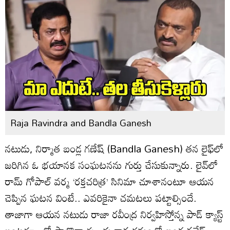
Raja Ravindra and Bandla Ganesh
నటుడు, నిర్మాత బండ్ల గణేష్ (Bandla Ganesh) తన లైఫ్‌లో
జరిగిన ఓ భయానక సంఘటనను గుర్తు చేసుకున్నారు. లైవ్‌లో
రామ్ గోపాల్ వర్మ ‘రక్తచరిత్ర’ సినిమా చూశానంటూ ఆయన
చెప్పిన ఘటన వింటే.. ఎవరికైనా చమటలు పట్టాల్సిందే.
తాజాగా ఆయన నటుడు రాజా రవీంద్ర నిర్వహిస్తోన్న పాడ్ క్యాస్ట్