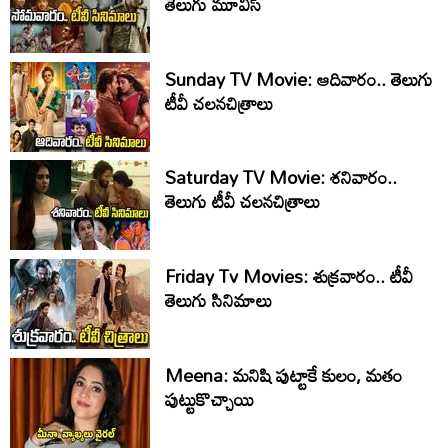
తెలుగు మూవీస్‌
Sunday TV Movie: ఆదివారం.. తెలుగు
టీవీ చ‌ల‌న‌చిత్రాలు
Saturday TV Movie: శ‌నివారం..
తెలుగు టీవీ చ‌ల‌న‌చిత్రాలు
Friday Tv Movies: శుక్ర‌వారం.. టీవీ
తెలుగు సినిమాలు
Meena: మనిషి పుట్టాకే కులం, మతం
పుట్టుకొచ్చాయి