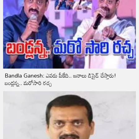
Bandla Ganesh: ఎవ‌రు పీకేది.. జనాలు డిసైడ్ చేస్తారు!
బండ్ల‌న్న.. మ‌రోసారి ర‌చ్చ‌