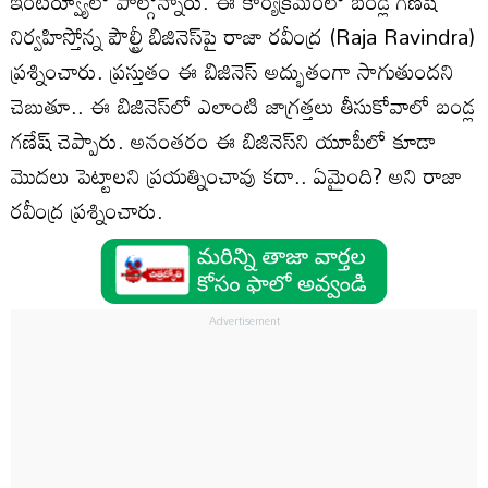
ఇంటర్వ్యూలో పాల్గొన్నారు. ఈ కార్యక్రమంలో బండ్ల గణేష్
నిర్వహిస్తోన్న పౌల్ట్రీ బిజినెస్‌పై రాజా రవీంద్ర (Raja Ravindra)
ప్రశ్నించారు. ప్రస్తుతం ఈ బిజినెస్ అద్భుతంగా సాగుతుందని
చెబుతూ.. ఈ బిజినెస్‌లో ఎలాంటి జాగ్రత్తలు తీసుకోవాలో బండ్ల
గణేష్ చెప్పారు. అనంతరం ఈ బిజినెస్‌ని యూపీలో కూడా
మొదలు పెట్టాలని ప్రయత్నించావు కదా.. ఏమైంది? అని రాజా
రవీంద్ర ప్రశ్నించారు.