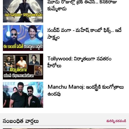
మూడు రోజుల్లో బ్రేక్ ఈవెన్.. కనకరాజు
కుమ్మేశాడు
సందీప్ వంగా - మహేష్ కాంబో ఫిక్స్.. ఇదే
సాక్ష్యం
Tollywood: నిర్మాతలుగా నవతరం
హీరోలు
Manchu Manoj: ఇండస్ట్రీకి కులగోత్రాలు
ఉండవు
సంబంధిత వార్తలు
మరిన్ని చదవండి