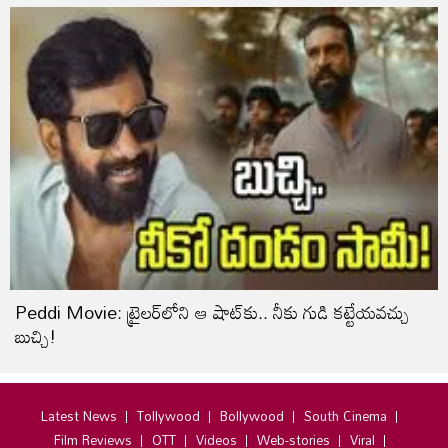
Peddi Movie: ట్రైలర్‌లోని ఆ షాట్‌కు.. నీకు గుడి కట్టేయవచ్చు
బుచ్చి!
Latest News
Tollywood
Bollywood
South Cinema
Film Reviews
OTT
Videos
Web-stories
Viral