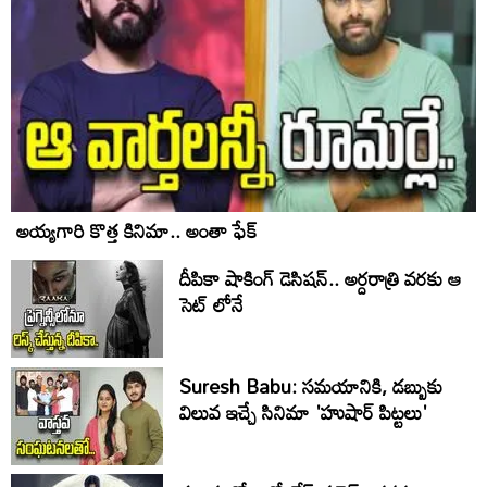
అయ్యగారి కొత్త కినిమా.. అంతా ఫేక్
దీపికా షాకింగ్ డెసిషన్.. అర్దరాత్రి వరకు ఆ
సెట్ లోనే
Suresh Babu: సమయానికి, డబ్బుకు
విలువ ఇచ్చే సినిమా 'హుషార్‌ పిట్టలు'