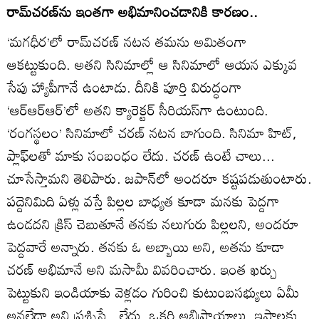
రామ్‌చరణ్‌ను ఇంతగా అభిమానించడానికి కారణం..
‘మగధీర’లో రామ్‌చరణ్‌ నటన తమను అమితంగా
ఆకట్టుకుంది. అతని సినిమాల్లో ఆ సినిమాలో ఆయన ఎక్కువ
సేపు హ్యాపీగానే ఉంటాడు. దీనికి పూర్తి విరుద్ధంగా
‘ఆర్‌ఆర్‌ఆర్‌’లో అతని క్యారెక్టర్‌ సీరియస్‌గా ఉంటుంది.
‘రంగస్థలం’ సినిమాలో చరణ్‌ నటన బాగుంది. సినిమా హిట్‌,
ప్లాఫ్‌లతో మాకు సంబంధం లేదు. చరణ్‌ ఉంటే చాలు...
చూసేస్తామని తెలిపారు. జపాన్‌లో అందరూ కష్టపడుతుంటారు.
పద్దెనిమిది ఏళ్లు వస్తే పిల్లల బాధ్యత కూడా మనకు పెద్దగా
ఉండదని క్రిస్‌ చెబుతూనే తనకు నలుగురు పిల్లలని, అందరూ
పెద్దవారే అన్నారు. తనకు ఓ అబ్బాయి అని, అతను కూడా
చరణ్‌ అభిమానే అని మసామీ వివరించారు. ఇంత ఖర్చు
పెట్టుకుని ఇండియాకు వెళ్లడం గురించి కుటుంబసభ్యులు ఏమీ
అనలేదా అని ప్రశ్నిస్తే.. లేదు. ఒకరి అభిప్రాయాలు, ఇష్టాలకు