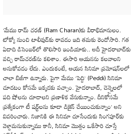
‘మేము రామ్‌ చరణ్‌ (Ram Charan)కు వీరాభిమానులం.
టోక్యో నుంచి టాలీవుడ్‌కు రావడం ఇది తమకు రెండోసారి. గత
ఏడాది డిసెంబర్‌లో తొలిసారి ఇండియాకు.. అదీ హైదరాబాద్‌కు
వచ్చి రామ్‌చరణ్‌ను కలిశాం. ఈసారి ఆయనను కలవాలని
అనుకోవడం లేదు. ఎందుకంటే, ఆయన సినిమా ప్రమోషన్‌లలో
చాలా బిజీగా ఉన్నారు. పైగా మేము ‘పెద్ది’ (Peddi) సినిమా
చూడటం కోసమే ఇక్కడకు వచ్చాం. హైదరాబాద్‌, చెన్నైలలో
పది షోలను చూడాలని ప్రణాళిక వేసుకున్నాం. దీనికోసమే
ప్రత్యేకంగా టీ షర్ట్‌లను కూడా డిజైన్‌ చేయించుకున్నాం’ అని
వివరించారు. నిజానికి ఈ సినిమా చూసేందుకు సింగపూర్‌కు
వెళ్దామనుకున్నాము కానీ, సినిమా మొత్తం ఒకేసారి చూస్తే