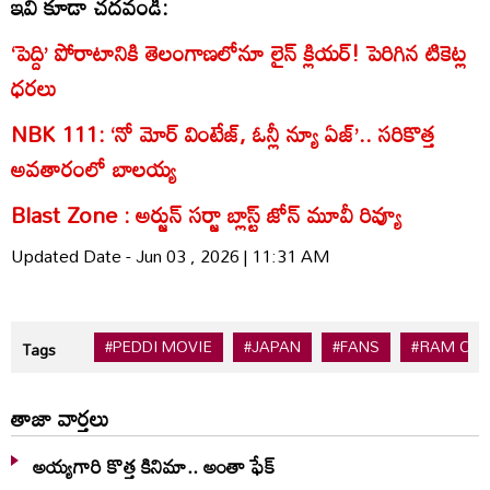
ఇవి కూడా చదవండి:
‘పెద్ది’ పోరాటానికి తెలంగాణలోనూ లైన్ క్లియర్! పెరిగిన టికెట్ల
ధరలు
NBK 111: ‘నో మోర్‌ వింటేజ్‌, ఓన్లీ న్యూ ఏజ్‌’.. సరికొత్త
అవతారంలో బాలయ్య
Blast Zone : అర్జున్ సర్జా బ్లాస్ట్ జోన్ మూవీ రివ్యూ
Updated Date - Jun 03 , 2026 | 11:31 AM
#PEDDI MOVIE
#JAPAN
#FANS
#RAM CH
Tags
తాజా వార్తలు
అయ్యగారి కొత్త కినిమా.. అంతా ఫేక్