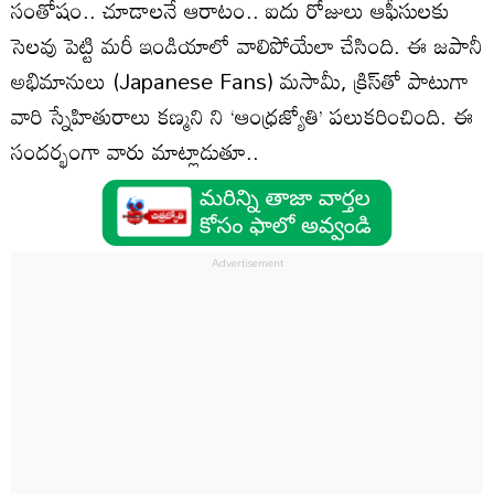
సంతోషం.. చూడాలనే ఆరాటం.. ఐదు రోజులు ఆఫీసులకు
సెలవు పెట్టి మరీ ఇండియాలో వాలిపోయేలా చేసింది. ఈ జపానీ
అభిమానులు (Japanese Fans) మసామీ, క్రిస్‌తో పాటుగా
వారి స్నేహితురాలు కణ్మని ని ‘ఆంధ్రజ్యోతి’ పలుకరించింది. ఈ
సందర్భంగా వారు మాట్లాడుతూ..