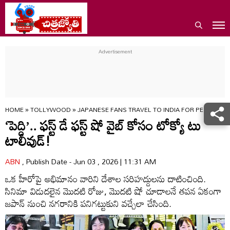
HOME
»
TOLLYWOOD
»
JAPANESE FANS TRAVEL TO INDIA FOR PEDDI FIR
‘పెద్ది’.. ఫస్ట్‌ డే ఫస్ట్‌ షో వైబ్‌ కోసం టోక్యో టు
టాలీవుడ్!
ABN
, Publish Date - Jun 03 , 2026 | 11:31 AM
ఒక హీరోపై అభిమానం వారిని దేశాల సరిహద్దులను దాటించింది.
సినిమా విడుదలైన మొదటి రోజు, మొదటి షో చూడాలనే తపన ఏకంగా
జపాన్‌ నుంచి నగరానికి పనిగట్టుకుని వచ్చేలా చేసింది.