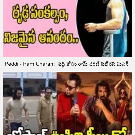
Peddi - Ram Charan: పెద్ది కోసం రామ్ చరణ్ ఫిట్‌నెస్‌ మిషన్‌