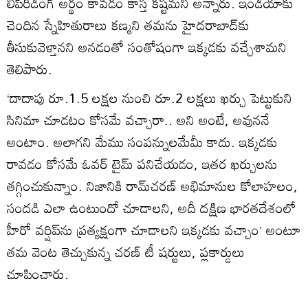
లిప్‌రీడింగ్‌ అర్థం కావడం కాస్త కష్టమని అన్నారు. ఇండియాకు
చెందిన స్నేహితురాలు కణ్మని తమను హైదరాబాద్‌కు
తీసుకువెళ్తానని అనడంతో సంతోషంగా ఇక్కడకు వచ్చేశామని
తెలిపారు.
‘దాదాపు రూ.1.5 లక్షల నుంచి రూ.2 లక్షలు ఖర్చు పెట్టుకుని
సినిమా చూడటం కోసమే వచ్చారా.. అని అంటే, అవుననే
అంటాం. అలాగని మేము సంపన్నులమేమీ కాదు. ఇక్కడకు
రావడం కోసమే ఓవర్‌ టైమ్‌ పనిచేయడం, ఇతర ఖర్చులను
తగ్గించుకున్నాం. నిజానికి రామ్‌చరణ్‌ అభిమానుల కోలాహలం,
సందడి ఎలా ఉంటుందో చూడాలని, అదీ దక్షిణ భారతదేశంలో
హీరో వర్షిప్‌ను ప్రత్యక్షంగా చూడాలని ఇక్కడకు వచ్చాం’ అంటూ
తమ వెంట తెచ్చుకున్న చరణ్‌ టీ షర్టులు, ప్లకార్డులు
చూపించారు.