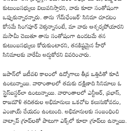
కుటుంబసభ్యులు విలువనిస్తారని, వారు కూడా సంతోషంగా
ఒప్పుకున్నారన్నారు. తాను ‘గేమ్‌ఛేంజర్‌’ సినిమా చూడటం
కోసమే సింగపూర్‌ వెళ్తున్నానంటే, మా వారు ఆశ్చర్యపోయారని
మసామీ చెబుతూ తాను సంతోషంగా ఉండటమే తన
కుటుంబసభ్యులు కోరుకుంటారని, తనకిష్టమైన హీరో
సినిమాలకు వారేమీ అడ్డుకోరని వివరించారు.
జపాన్‌లో ఇటీవలి కాలంలో ఉద్యోగాలు తీవ్ర ఒత్తిడితో కూడి
ఉంటున్నాయి. వారాంతాలలో తమకు దక్షిణాది సినిమాలు ఓ
స్ట్రెస్‌బస్టర్‌లా ఉంటున్నాయి. వారాంతాలలో ఎన్టీఆర్‌, ప్రభాస్‌,
రాజమౌళి తదితరుల అభిమానులు ఒకచోట కలుసుకోవడం,
ఎంజాయ్‌ చేయడం ఉంటుంది. అభిమానులకు సంబంధించి
వాట్సాప్‌ గ్రూప్‌లతో పాటుగా ఎక్స్‌లో కూడా గ్రూప్‌లు ఉన్నాయి.