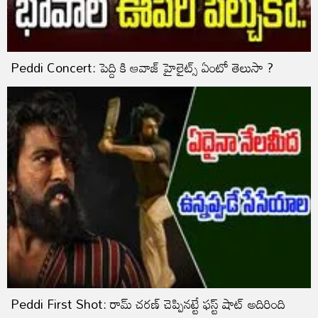
Peddi Concert: పెద్ది కి ఆవాజ్ హైలైట్స్ ఏంటో తెలుసా ?
Peddi First Shot: రామ్ చరణ్ చెప్పినట్టే ఫస్ట్ షాట్ అదిరింది