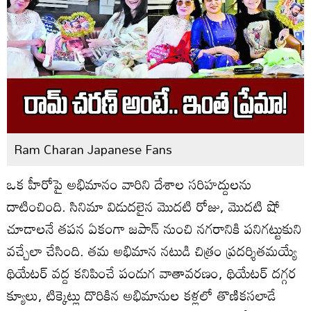
Ram Charan Japanese Fans
ఒక హీరోపై అభిమానం వారిని దేశాల సరిహద్దులను
దాటించింది. సినిమా విడుదలైన మొదటి రోజు, మొదటి షో
చూడాలనే తపన ఏకంగా జపాన్‌ నుంచి నగరానికి పనిగట్టుకుని
వచ్చేలా చేసింది. తమ అభిమాన నటుడి చిత్రం ప్రదర్శితమయ్యే
థియేటర్‌ వద్ద కనిపించే పండుగ వాతావరణం, థియేటర్‌ దగ్గర
క్యూలు, టిక్కెట్లు దొరికిన అభిమానుల కళ్లలో తొణికసలాడే