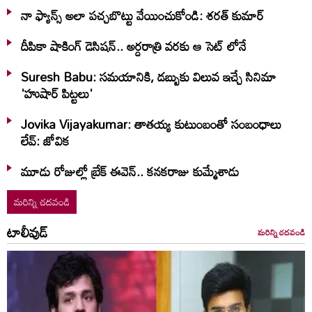
నా ఫ్యాన్స్ అలా పచ్చబొట్టు వేయించుకోండి: శరత్ కుమార్
దీపికా షాకింగ్ డెసిషన్.. అర్దరాత్రి వరకు ఆ సెట్ లోనే
Suresh Babu: సమయానికి, డబ్బుకు విలువ ఇచ్చే సినిమా
'హుషార్‌ పిట్టలు'
Jovika Vijayakumar: తాతయ్య కుటుంబంతో సంబంధాలు
లేవ్: జోవిక
మూడు రోజుల్లో బ్రేక్ ఈవెన్.. కనకరాజు కుమ్మేశాడు
మరిన్ని చదవండి
టాలీవుడ్
మరిన్ని చదవండి