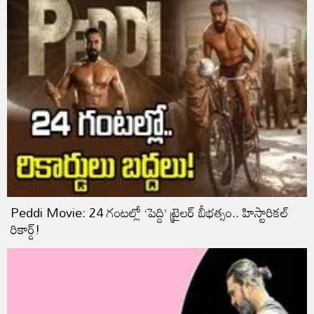
Peddi Movie: 24 గంటల్లో ‘పెద్ది’ ట్రైలర్ బీభత్సం.. హిస్టారికల్
రికార్డ్!