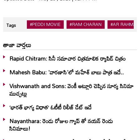
#PEDDI MOVIE
#RAM CHARAN
#AR RAHMAN
Tags
తాజా వార్తలు
Rapid Chitram: సినీ సమాచార చిత్రమాలిక ర్యాపిడ్‌ చిత్రం
Mahesh Babu: 'వారణాసి'లో మహేశ్‌ బాబు పాత్ర ఇదే..
Vishwanath and Sons: వెంకీ అట్లూరి చెప్పిన సూర్య సినిమా
ముచ్చట్లు
‘భారత్ భాగ్య విధాత’ ఓటీటీ రిలీజ్‌ డేట్‌ ఇదే
Nayanthara: రెండు రోజుల గ్యాప్ తో నయన్ రెండు
సినిమాలు!