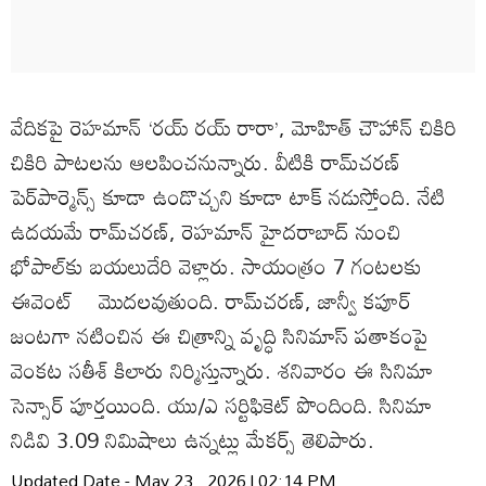
వేదికపై రెహమాన్‌ ‘రయ్‌ రయ్‌ రారా’, మోహిత్‌ చౌహాన్‌ చికిరి
చికిరి పాటలను ఆలపించనున్నారు. వీటికి రామ్‌చరణ్‌
పెర్‌పార్మెన్స్‌ కూడా ఉండొచ్చని కూడా టాక్‌ నడుస్తోంది. నేటి
ఉదయమే రామ్‌చరణ్‌, రెహమాన్‌ హైదరాబాద్‌ నుంచి
భోపాల్‌కు బయలుదేరి వెళ్లారు. సాయంత్రం 7 గంటలకు
ఈవెంట్‌ మొదలవుతుంది. రామ్‌చరణ్‌, జాన్వీ కపూర్‌
జంటగా నటించిన ఈ చిత్రాన్ని వృద్ధి సినిమాస్‌ పతాకంపై
వెంకట సతీశ్‌ కిలారు నిర్మిస్తున్నారు. శనివారం ఈ సినిమా
సెన్సార్‌ పూర్తయింది. యు/ఎ సర్టిఫికెట్‌ పొందింది. సినిమా
నిడివి 3.09 నిమిషాలు ఉన్నట్లు మేకర్స్‌ తెలిపారు.
Updated Date - May 23 , 2026 | 02:14 PM