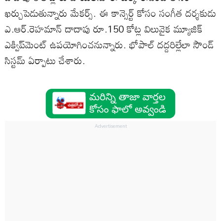
ఖర్చుపెడుతున్నారు మేకర్స్‌. ఈ కాన్సెర్ట్‌ కోసం సంగీత దర్శకుడు
ఎ.ఆర్‌.రెహమాన్‌ దాదాపు రూ.150 కోట్ల విలువైక మ్యూజిక్‌
ఎక్విప్‌మెంట్‌ ఉపయోగించనున్నారు. భోపాల్‌ దద్దరిల్లేలా సౌండ్‌
సిస్టమ్‌ ఏర్పాటు చేశారు.