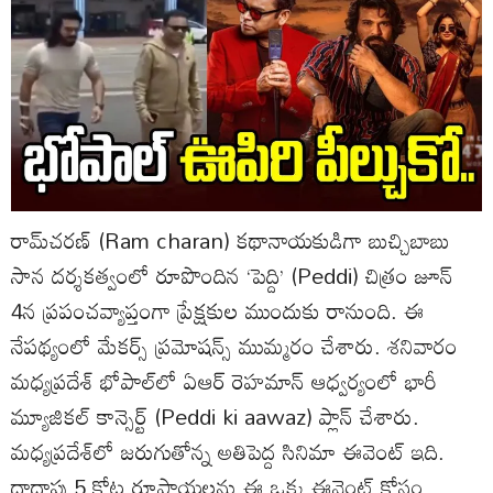
రామ్‌చరణ్‌ (Ram charan) కథానాయకుడిగా బుచ్చిబాబు
సాన దర్శకత్వంలో రూపొందిన ‘పెద్ది’ (Peddi) చిత్రం జూన్‌
4న ప్రపంచవ్యాప్తంగా ప్రేక్షకుల ముందుకు రానుంది. ఈ
నేపథ్యంలో మేకర్స్‌ ప్రమోషన్స్‌ ముమ్మరం చేశారు. శనివారం
మధ్యప్రదేశ్‌ భోపాల్‌లో ఏఆర్‌ రెహమాన్‌ ఆధ్వర్యంలో భారీ
మ్యూజికల్‌ కాన్సెర్ట్‌ (Peddi ki aawaz) ప్లాన్‌ చేశారు.
మధ్యప్రదేశ్‌లో జరుగుతోన్న అతిపెద్ద సినిమా ఈవెంట్‌ ఇది.
దాదాపు 5 కోట్ల రూపాయలను ఈ ఒక్క ఈవెంట్‌ కోసం