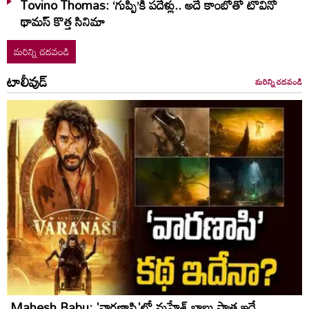
Tovino Thomas: ‘గుప్పి’కి పదేళ్లు.. అదే కాంబోతో టొవినో
థామస్‌ కొత్త సినిమా
మరిన్ని చదవండి
టాలీవుడ్
మరిన్ని చదవండి
Mahesh Babu: 'వారణాసి'లో మహేశ్‌ బాబు పాత్ర ఇదే..