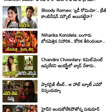
Bloody Romeo: ‘బ్లడీ రోమియో’.. క్రేజీ
కాంబినేషన్ వర్కౌట్ అయినట్టేనా?
Niharika Konidela: బంగారు
బోనమెత్తిన నిహారిక.. కోరిక తీరిందంటూ..
Chandini Chowdary: కమిట్‌మెంట్
ఇవ్వలేదని ఇండస్ట్రీలో బ్యాడ్ చేశాడు..
ప్యారడైజ్ టీజర్.. ఆ హాట్ బ్యూటీ ఎవరో
చెప్పండయ్యా
హైప్‌ని అందుకోలేకపోతోన్న సుకుమార్