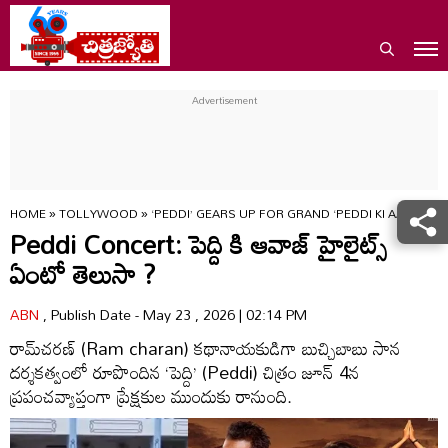
HOME
»
TOLLYWOOD
»
‘PEDDI’ GEARS UP FOR GRAND ‘PEDDI KI AAWAZ’
Peddi Concert: పెద్ది కి ఆవాజ్ హైలైట్స్
ఏంటో తెలుసా ?
ABN
, Publish Date - May 23 , 2026 | 02:14 PM
రామ్‌చరణ్‌ (Ram charan) కథానాయకుడిగా బుచ్చిబాబు సాన
దర్శకత్వంలో రూపొందిన ‘పెద్ది’ (Peddi) చిత్రం జూన్‌ 4న
ప్రపంచవ్యాప్తంగా ప్రేక్షకుల ముందుకు రానుంది.