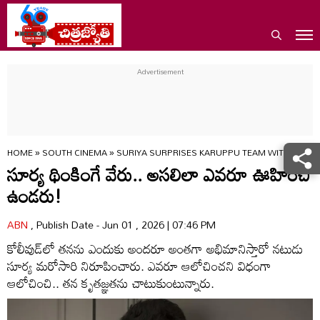
HOME
»
SOUTH CINEMA
»
SURIYA SURPRISES KARUPPU TEAM WITH LUXU
సూర్య థింకింగే వేరు.. అసలిలా ఎవరూ ఊహించి
ఉండరు!
ABN
, Publish Date - Jun 01 , 2026 | 07:46 PM
కోలీవుడ్‌లో తనను ఎందుకు అందరూ అంతగా అభిమానిస్తారో నటుడు
సూర్య మరోసారి నిరూపించారు. ఎవరూ ఆలోచించని విధంగా
ఆలోచించి.. తన కృతజ్ఞతను చాటుకుంటున్నారు.