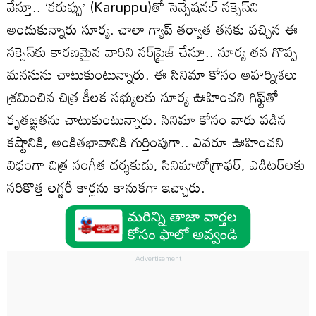
వేస్తూ.. ‘కరుప్పు’ (Karuppu)తో సెన్సేషనల్ సక్సెస్‌ని
అందుకున్నారు సూర్య. చాలా గ్యాప్ తర్వాత తనకు వచ్చిన ఈ
సక్సెస్‌‌కు కారణమైన వారిని సర్‌ప్రైజ్ చేస్తూ.. సూర్య తన గొప్ప
మనసును చాటుకుంటున్నారు. ఈ సినిమా కోసం అహర్నిశలు
శ్రమించిన చిత్ర కీలక సభ్యులకు సూర్య ఊహించని గిఫ్ట్‌తో
కృతజ్ఞతను చాటుకుంటున్నారు. సినిమా కోసం వారు పడిన
కష్టానికి, అంకితభావానికి గుర్తింపుగా.. ఎవరూ ఊహించని
విధంగా చిత్ర సంగీత దర్శకుడు, సినిమాటోగ్రాఫర్, ఎడిటర్‌లకు
సరికొత్త లగ్జరీ కార్లను కానుకగా ఇచ్చారు.