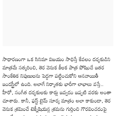
సాధారణంగా ఒక సినిమా విజయం సాధిస్తే కేవలం దర్శకుడిని
మాత్రమే సత్కరించి, తెర వెనుక కీలక పాత్ర పోషించే ఇతర
సాంకేతిక నిపుణులను పెద్దగా పట్టించుకోని ఆనవాయితీ
ఇండస్ట్రీలో ఉంది. అలాగే నిర్మాతకు భారీగా లాభాలు వస్తే..
హీరో, సంగీత దర్శకులకు కార్లు ఇవ్వడం ఇప్పటి వరకు అంతా
చూశారు. కానీ, ఫస్ట్ టైమ్ సూర్య మాత్రం అలా కాకుండా, తెర
వెనుక శ్రమించే టెక్నీషియన్ల శ్రమను గుర్తించి గౌరవించడంపై