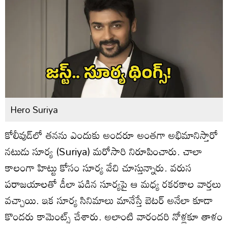
Hero Suriya
కోలీవుడ్‌లో తనను ఎందుకు అందరూ అంతగా అభిమానిస్తారో
నటుడు సూర్య (Suriya) మరోసారి నిరూపించారు. చాలా
కాలంగా హిట్టు కోసం సూర్య వేచి చూస్తున్నారు. వరుస
పరాజయాలతో డీలా పడిన సూర్యపై ఆ మధ్య రకరకాల వార్తలు
వచ్చాయి. ఇక సూర్య సినిమాలు మానేస్తే బెటర్ అనేలా కూడా
కొందరు కామెంట్స్ చేశారు. అలాంటి వారందరి నోళ్లకూ తాళం