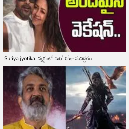
Suriya-jyotika: స్వర్గంలో మరో రోజు మనిద్దరం