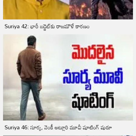
Suriya 42: భారీ బడ్జెట్‌కు రాజమౌళే కారణం
Suriya 46: సూర్య, వెంకీ అట్లూరి మూవీ షూటింగ్ షురూ