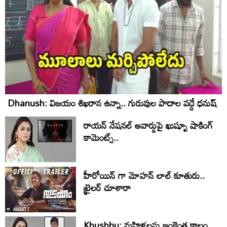
Dhanush: విజయం శిఖరాన ఉన్నా.. గురువుల పాదాల వద్దే ధనుష్‌
రాయన్ నేషనల్ అవార్డుపై ఖుష్బూ షాకింగ్
కామెంట్స్..
హీరోయిన్ గా మోహన్ లాల్ కూతురు..
ట్రైలర్ చూశారా
Khushbu: మహిళలను ఇంకెంత కాలం