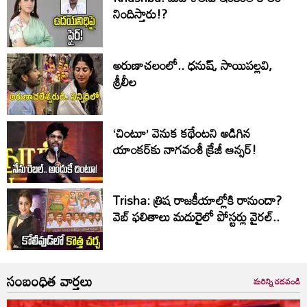
నిందిస్తారు!?
అరుణాచలంలో.. ధనుష్, సాయిపల్లవి,
శ్రీలీల
‘చింటూ’ వెనుక కథేంటని అడిగిన
యాంకర్‌కు నాగవంశీ క్రేజీ ఆన్సర్!
Trisha: త్రిష రాజకీయాల్లోకి రానుందా?
వెబ్ ఫలితాలు మదురైలో పోస్టర్లు వైరల్..
సంబంధిత వార్తలు
మరిన్ని చదవండి