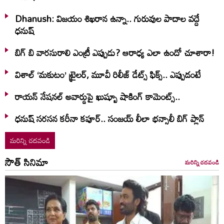
Dhanush: విజయం శిఖరాన ఉన్నా.. గురువుల పాదాల వద్దే
ధనుష్‌
బిగ్ బి వారసురాలి ఎంట్రీ ఎప్పుడు? ఆరాధ్య ఎలా ఉందో చూశారా!
విశాల్ ‘మకుటం’ ట్రైలర్, మూవీ రిలీజ్ డేట్స్ ఫిక్స్.. ఎప్పుడంటే
రాయన్ నేషనల్ అవార్డుపై ఖుష్బూ షాకింగ్ కామెంట్స్..
ధనుష్ సరసన కరీనా కపూర్.. సంజయ్ లీలా భన్సాలీ బిగ్ ప్లాన్
మరిన్ని చదవండి
సౌత్ సినిమా
మరిన్ని చదవండి