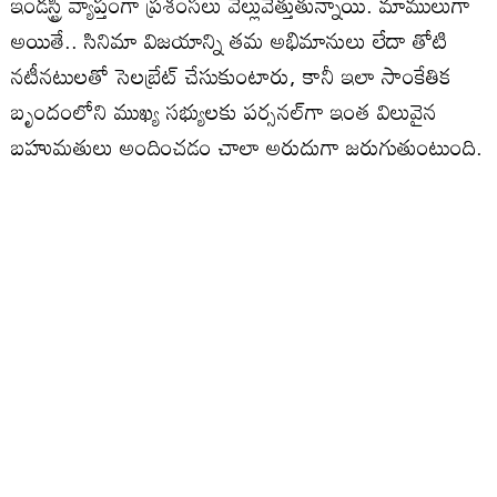
ఇండస్ట్రీ వ్యాప్తంగా ప్రశంసలు వెల్లువెత్తుతున్నాయి. మాములుగా
అయితే.. సినిమా విజయాన్ని తమ అభిమానులు లేదా తోటి
నటీనటులతో సెలబ్రేట్ చేసుకుంటారు, కానీ ఇలా సాంకేతిక
బృందంలోని ముఖ్య సభ్యులకు పర్సనల్‌గా ఇంత విలువైన
బహుమతులు అందించడం చాలా అరుదుగా జరుగుతుంటుంది.