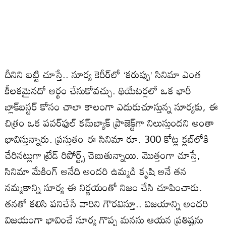
దీనిని బట్టి చూస్తే.. సూర్య కెరీర్‌లో ‘కరుప్పు’ సినిమా ఎంత
కీలకమైనదో అర్థం చేసుకోవచ్చు. థియేటర్లలో ఒక భారీ
బ్లాక్‌బస్టర్ కోసం చాలా కాలంగా ఎదురుచూస్తున్న సూర్యకు, ఈ
చిత్రం ఒక పవర్‌ఫుల్ కమ్‌బ్యాక్ ప్రాజెక్ట్‌గా నిలుస్తుందని అంతా
భావిస్తున్నారు. ప్రస్తుతం ఈ సినిమా రూ. 300 కోట్ల క్లబ్‌లోకి
చేరినట్లుగా ట్రేడ్ రిపోర్ట్స్ చెబుతున్నాయి. మొత్తంగా చూస్తే,
సినిమా మేకింగ్ అనేది అందరి ఉమ్మడి కృషి అనే తన
నమ్మకాన్ని సూర్య ఈ నిర్ణయంతో నిజం చేసి చూపించారు.
తనతో కలిసి పనిచేసే వారిని గౌరవిస్తూ.. విజయాన్ని అందరి
విజయంగా భావించే సూర్య గొప్ప మనసు ఆయన ప్రతిష్టను