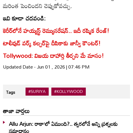
మరింత పెంచిందని చెప్పుకోవచ్చు.
ఇవి కూడా చదవండి:
కెరీర్‌లోనే హయ్యస్ట్ రెమ్యునరేషన్.. ఇదీ రష్మిక రేంజ్!
టాలీవుడ్ వర్క్ కల్చర్‌పై దీపికాకు జాన్వీ కౌంటర్!
Tollywood: విజయ దాహార్తి తీర్చని మే మాసం!
Updated Date - Jun 01 , 2026 | 07:46 PM
#SURIYA
#KOLLYWOOD
Tags
తాజా వార్తలు
Allu Arjun: రాకా’లో ఏముంది?.. త్వరలోనే అన్ని ప్రశ్నలకు
సమాధానం