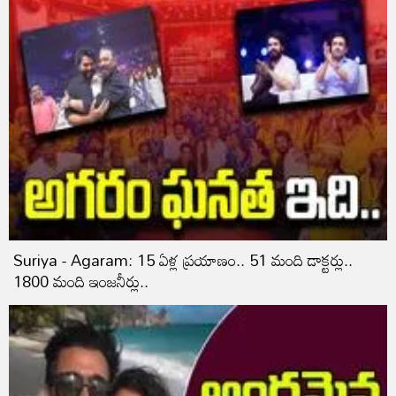
Suriya - Agaram: 15 ఏళ్ల ప్రయాణం.. 51 మంది డాక్టర్లు..
1800 మంది ఇంజనీర్లు..