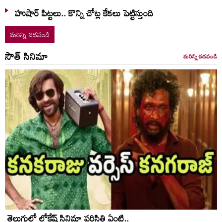
హుషార్‌ పిట్టలు.. కొన్ని చోట్ల కేకలు పెట్టిస్తుంది
మరిన్ని చదవండి
సౌత్ సినిమా
మరిన్ని చదవండి
తెలుగులో లోకేష్ సినిమా పరిస్థితి ఏంటి..