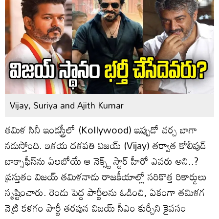
Vijay, Suriya and Ajith Kumar
తమిళ సినీ ఇండస్ట్రీలో (Kollywood) ఇప్పుడో చర్చ బాగా
నడుస్తోంది. ఇళయ దళపతి విజయ్ (Vijay) తర్వాత కోలీవుడ్
బాక్సాఫీస్‌ను ఏలబోయే ఆ నెక్స్ట్ స్టార్‌ హీరో ఎవరు అని..?
ప్రస్తుతం విజయ్ తమిళనాడు రాజకీయాల్లో సరికొత్త రికార్డులు
సృష్టించారు. రెండు పెద్ద పార్టీలను ఓడించి, ఏకంగా తమిళగ
వెట్రి కళగం పార్టీ తరపున విజయ్‌ సీఎం కుర్చీని కైవసం