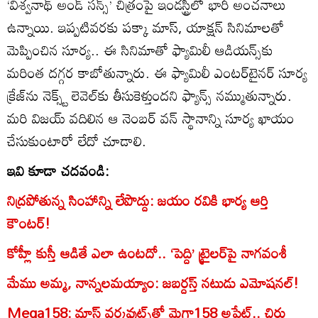
‘విశ్వనాథ్ అండ్ సన్స్’ చిత్రంపై ఇండస్ట్రీలో భారీ అంచనాలు
ఉన్నాయి. ఇప్పటివరకు పక్కా మాస్, యాక్షన్ సినిమాలతో
మెప్పించిన సూర్య.. ఈ సినిమాతో ఫ్యామిలీ ఆడియన్స్‌కు
మరింత దగ్గర కాబోతున్నారు. ఈ ఫ్యామిలీ ఎంటర్‌టైనర్ సూర్య
క్రేజ్‌ను నెక్స్ట్ లెవెల్‌కు తీసుకెళ్తుందని ఫ్యాన్స్ నమ్ముతున్నారు.
మరి విజయ్ వదిలిన ఆ నెంబర్ వన్ స్థానాన్ని సూర్య ఖాయం
చేసుకుంటారో లేదో చూడాలి.
ఇవి కూడా చదవండి:
నిద్రపోతున్న సింహాన్ని లేపొద్దు: జయం రవికి భార్య ఆర్తి
కౌంటర్!
కోహ్లీ కుస్తీ ఆడితే ఎలా ఉంటదో.. ‘పెద్ది’ ట్రైలర్‌పై నాగవంశీ
మేము అమ్మ, నాన్నలమయ్యాం: జబర్దస్త్ నటుడు ఎమోషనల్!
Mega158: మాస్ వర్కవుట్స్‌తో మెగా158 అప్డేట్.. చిరు