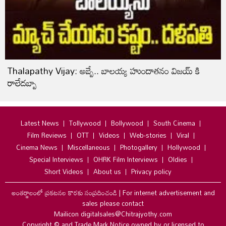
Thalapathy Vijay: అబ్బే.. బాలయ్య హుందాతనం విజయ్ కి
రాలేదబ్బా
Latest News
Tollywood
Bollywood
South Cinema
Film Reviews
OTT
Videos
Web-stories
Viral
Cinema News
Miscellaneous
Photogallery
Hollywood
Special Interviews
OHRK Film Interviews
Oldies
Short Videos
About us
Privacy policy
అంతర్జాలంలో ప్రకటనల కొరకు సంప్రదించండి
|
For internet advertisement and
sales please contact
Mailicon digitalsales@Chitrajyothy.com
Copyright © and Trade Mark Notice owned by or licensed to