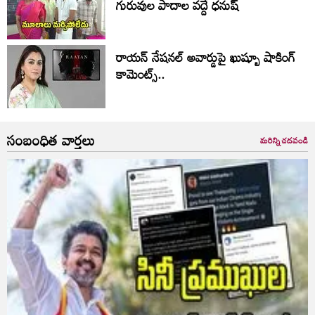
గురువుల పాదాల వద్దే ధనుష్‌
రాయన్ నేషనల్ అవార్డుపై ఖుష్బూ షాకింగ్
కామెంట్స్..
సంబంధిత వార్తలు
మరిన్ని చదవండి