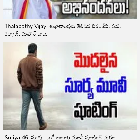
Thalapathy Vijay: శుభాకాంక్ష‌లు తెలిపిన చిరంజీవి, ప‌వ‌న్
క‌ల్యాణ్‌, మ‌హేశ్ బాబు
Suriya 46: సూర్య, వెంకీ అట్లూరి మూవీ షూటింగ్ షురూ