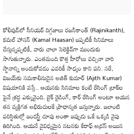
కోలీవుడ్‌లో సీనియర్ దిగ్గజాలు రజనీకాంత్ (Rajinikanth),
కమల్ హాసన్ (Kamal Haasan) ఇప్పటికీ సినిమాలు
చేస్తున్నప్పటికీ, వారు చాలా సెలెక్టివ్‌గా ముందుకు
సాగుతున్నారు. ఎంతమంది కొత్త హీరోలు వచ్చినా వారి
స్థానాన్ని అందుకోవడం ఎవరికీ సాధ్యం కాని పని. సరే,
విజయ్‌కు సమకాలీనుడైన అజిత్ కుమార్ (Ajith Kumar)
విషయానికి వస్తే.. ఆయనకు సినిమాల కంటే రేసింగ్ ట్రాక్‌ల
పైనే శ్రద్ధ ఎక్కువైంది. బైక్ రైడింగ్, కార్ రేసింగ్ అంటూ ఆయన
తన వ్యక్తిగత అభిరుచులకే ప్రాధాన్యత ఇస్తున్నారు. ఇలాంటి
పరిస్థితుల్లో ఇండస్ట్రీ చూపు అంతా ఇప్పుడు ఒకే ఒక్కడి వైపు
తిరిగింది. ఆయనే వైవిధ్యమైన నటనకు కేరాఫ్ అడ్రస్ అయిన