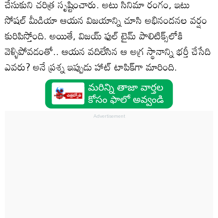
చేసుకుని చరిత్ర సృష్టించారు. అటు సినిమా రంగం, ఇటు
సోషల్ మీడియా ఆయన విజయాన్ని చూసి అభినందనల వర్షం
కురిపిస్తోంది. అయితే, విజయ్ ఫుల్ టైమ్ పాలిటిక్స్‌లోకి
వెళ్ళిపోవడంతో.. ఆయన వదిలేసిన ఆ అగ్ర స్థానాన్ని భర్తీ చేసేది
ఎవరు? అనే ప్రశ్న ఇప్పుడు హాట్ టాపిక్‌గా మారింది.