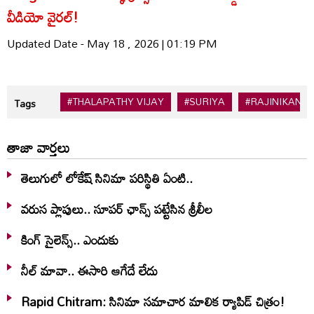
వీడియో వైరల్!
Updated Date - May 18 , 2026 | 01:19 PM
#THALAPATHY VIJAY
#SURIYA
#RAJINIKANTH
Tags
తాజా వార్తలు
తెలుగులో లోకేష్ సినిమా పరిస్థితి ఏంటి..
వరుస ప్లాపులు.. సూపర్ ఛాన్స్ పట్టేసిన శ్రీలీల
కింగ్ సైలెన్స్.. ఎందుకు
నీల్ మావా.. ఈసారి ఆగేదే లేదు
Rapid Chitram: సినిమా సమాచార మాలిక ర్యాపిడ్ చిత్రం!