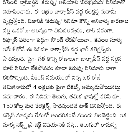
రీసెంట్ బ్లాక్‌బస్టర్ ‘కరుప్పు’ అలియాస్ ‘వీరభద్రుడు’ సినిమాతో
నిరూపించారు. ఈ చిత్రం బాక్సాఫీస్ వద్ద కలెక్షన్ల సునామీ
సృష్టిస్తోంది. నిజానికి ‘కరుప్పు’ సినిమా కొన్ని అనివార్య కారణాల
వల్ల ఒకరోజు ఆలస్యంగా విడుదలవ్వడం, టాక్‌ పరంగా,
రివ్యూస్‌ పరంగా పెద్దగా సౌండ్ లేకపోయినా.. కేవలం సూర్య
ఇమేజ్‌తోనే ఈ సినిమా బాక్సాఫీస్‌ వద్ద భారీ కలెక్షన్స్‌ను
సాధిస్తుంది. పైగా గత కొన్ని రోజులుగా బాక్సాఫీస్‌ వద్ద సరైన
మాస్‌ సినిమా లేకపోవడం కూడా కరుప్పు సినిమాకు బాగా
కలిసొచ్చింది. వీకెండ్‌ సమయంలో నిన్న ఒక రోజే
తమిళనాడులో 4 లక్షలకు పైగా టికెట్స్‌ అమ్ముడుపోయినట్లు
సమాచారం. ఈ సినిమా తెలుగు, తమిళ భాషల్లో కలిపి రూ.
150 కోట్ల మేర కలెక్షన్స్‌ సాధిస్తుందనే టాక్‌ వినిపిస్తోంది. ఈ
సక్సెస్ సూర్యను రేసులో అందరికంటే ముందు నిలబెట్టింది. ఇక
సూర్య నెక్స్ట్ ప్రాజెక్ట్ విషయానికి వస్తే.. తెలుగులో రానున్న