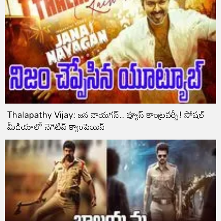
Thalapathy Vijay: జ‌న నాయ‌గ‌న్‌.. వ్యూస్ కాంట్ర‌వ‌ర్సీ! సోషల్
మీడియాలో నెగెటివ్ క్యాంపెయిన్