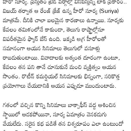
హీరో సూర్య. ప్రస్తుతం ట్రేడ్ వర్గాల్లో వినిపిస్తున్న టాక్ ప్రకారం..
విజయ్ తర్వాత ఆ రేంజ్ క్రేజ్ ఉన్న హీరో సూర్య (Suriya)
మాత్రమే. దీనికి చాలా బలమైన కారణాలు ఉన్నాయి. సూర్యకు
కేవలం తమిళంలోనే కాకుండా, తెలుగు రాష్ట్రాల్లోనూ
విపరీతమైన ఫ్యాన్ బేస్ ఉంది. ఇక్కడి అగ్ర హీరోలతో
సమానంగా ఆయన సినిమాలు తెలుగులో వసూళ్లు
రాబడుతుంటాయి. వివాదాలకు అత్యంత దూరంగా ఉంటూ,
కేవలం తన పని తానే చూసుకునే మంచి వ్యక్తిత్వం ఆయన
సొంతం. రొటీన్ కమర్షియల్ సినిమాలకు భిన్నంగా, సరికొత్త
ప్రయోగాలు చేయడానికి ఆయన ఎప్పుడూ ముందుంటారు.
గతంలో వచ్చిన కొన్ని సినిమాలు బాక్సాఫీస్ వద్ద ఆశించిన
స్థాయిలో ఆడకపోయినా, సూర్య ఏమాత్రం వెనకడుగు
వేయలేదు. సరైన కథ పడితే తన విశ్వరూపం ఎలా ఉంటుందో