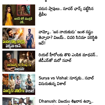
వరుస ప్లాపులు.. సూపర్ ఛాన్స్ పట్టేసిన
శ్రీలీల
వామ్మో.. 'జ‌న నాయ‌కుడు' ఇంత నష్టం
తెచ్చాడా? విజయ్.. చివరి సినిమా పరిస్థితి
ఇదే!
రియల్ హీరోలకు తొలి ఎంపిక మాధవన్..
జీడీఎన్‌తో మరో సవాల్
Surya vs Vishal: సూర్యకు.. సవాల్
విసురుతున్న విశాల్
Dhanush: విజయం శిఖరాన ఉన్నా..