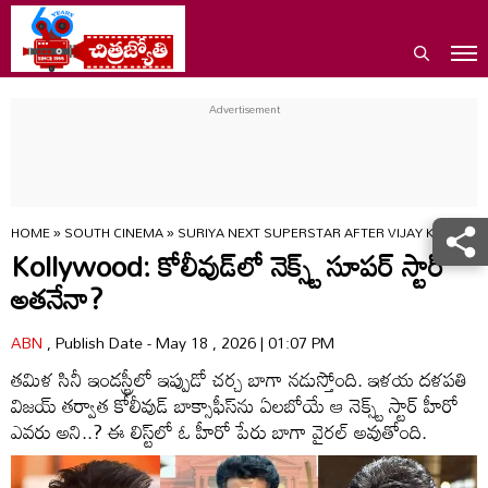
HOME
»
SOUTH CINEMA
»
SURIYA NEXT SUPERSTAR AFTER VIJAY KOLLYW
Kollywood: కోలీవుడ్‌లో నెక్స్ట్ సూపర్ స్టార్
అతనేనా?
ABN
, Publish Date - May 18 , 2026 | 01:07 PM
తమిళ సినీ ఇండస్ట్రీలో ఇప్పుడో చర్చ బాగా నడుస్తోంది. ఇళయ దళపతి
విజయ్ తర్వాత కోలీవుడ్ బాక్సాఫీస్‌ను ఏలబోయే ఆ నెక్స్ట్ స్టార్‌ హీరో
ఎవరు అని..? ఈ లిస్ట్‌లో ఓ హీరో పేరు బాగా వైరల్ అవుతోంది.