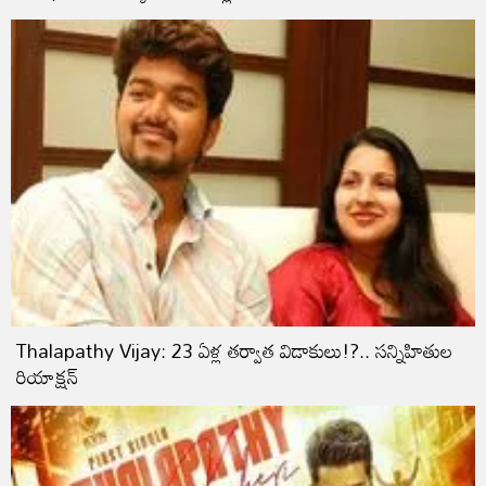
Thalapathy Vijay: 23 ఏళ్ల తర్వాత విడాకులు!?.. సన్నిహితుల
రియాక్షన్