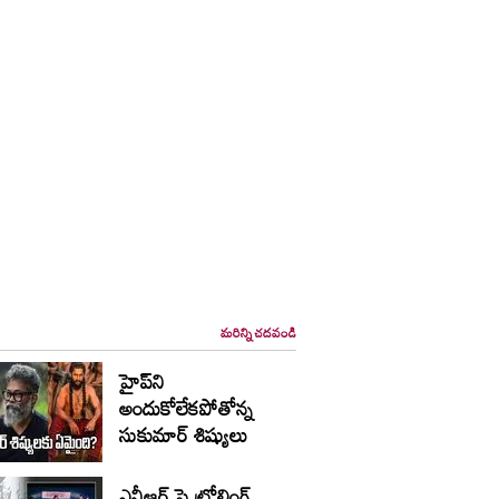
మరిన్ని చదవండి
హైప్‌ని
అందుకోలేకపోతోన్న
సుకుమార్ శిష్యులు
ఎన్టీఆర్ పై ట్రోలింగ్..