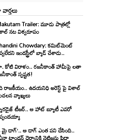
 వార్తలు
akutam Trailer: మూడు పాత్రల్లో
ిశాల్ నట విశ్వరూపం
handini Chowdary: కమిట్‌మెంట్
్వలేదని ఇండస్ట్రీలో బ్యాడ్ చేశాడు..
ూ. కోటి విరాళం.. రజనీకాంత్ హామీపై లతా
నీకాంత్ స్పష్టత!
ి రాజకీయం.. ఉదయనిధి అరెస్ట్ పై విశాల్
ంచలన వ్యాఖ్యలు
యారడైజ్ టీజర్.. ఆ హాట్ బ్యూటీ ఎవరో
ెప్పండయ్యా
 మై డాగ్’.. ఆ డాగ్ ఎంత పని చేసింది..
ీనా టాండన్ ధైర్యానికి నెటిజన్లు ఫిదా