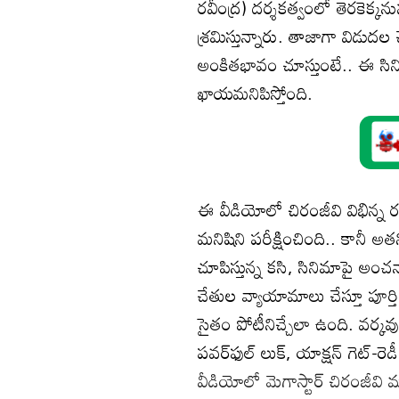
రవీంద్ర) దర్శకత్వంలో తెరకెక్కన
శ్రమిస్తున్నారు. తాజాగా విడుదల
అంకితభావం చూస్తుంటే.. ఈ సి
ఖాయమనిపిస్తోంది.
ఈ వీడియోలో చిరంజీవి విభిన్న 
మనిషిని పరీక్షించింది.. కానీ అతన
చూపిస్తున్న కసి, సినిమాపై అంచనా
చేతుల వ్యాయామాలు చేస్తూ పూర్త
సైతం పోటీనిచ్చేలా ఉంది. వర్కవు
పవర్‌ఫుల్ లుక్, యాక్షన్ గెట్-రెడ
వీడియోలో మెగాస్టార్ చిరంజీవి మా