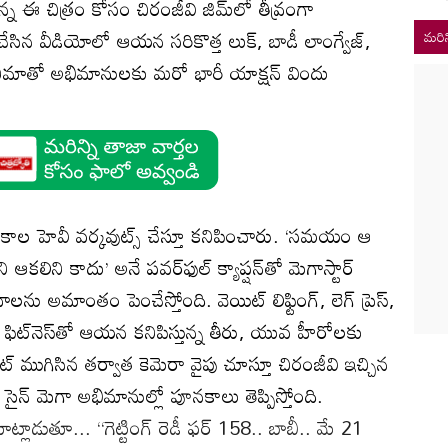
ున్న ఈ చిత్రం కోసం చిరంజీవి జిమ్‌లో తీవ్రంగా
 చేసిన వీడియోలో ఆయన సరికొత్త లుక్, బాడీ లాంగ్వేజ్,
మరిన
నిమాతో అభిమానులకు మరో భారీ యాక్షన్ విందు
రకాల హెవీ వర్కవుట్స్ చేస్తూ కనిపించారు. ‘సమయం ఆ
ి ఆకలిని కాదు’ అనే పవర్‌ఫుల్ క్యాప్షన్‌తో మెగాస్టార్
లను అమాంతం పెంచేస్తోంది. వెయిట్ లిఫ్టింగ్, లెగ్ ప్రెస్,
ి ఫిట్‌నెస్‌తో ఆయన కనిపిస్తున్న తీరు, యువ హీరోలకు
ట్ ముగిసిన తర్వాత కెమెరా వైపు చూస్తూ చిరంజీవి ఇచ్చిన
ీ సైన్ మెగా అభిమానుల్లో పూనకాలు తెప్పిస్తోంది.
ట్లాడుతూ... ‘‘గెట్టింగ్ రెడీ ఫర్ 158.. బాబీ.. మే 21