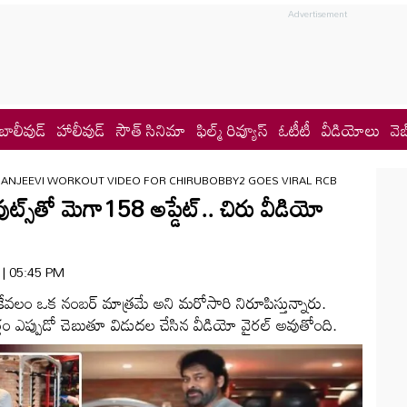
బాలీవుడ్
హాలీవుడ్
సౌత్ సినిమా
ఫిల్మ్ రివ్యూస్
ఓటీటీ
వీడియోలు
వెబ
RANJEEVI WORKOUT VIDEO FOR CHIRUBOBBY2 GOES VIRAL RCB
స్‌తో మెగా158 అప్డేట్.. చిరు వీడియో
6 | 05:45 PM
 కేవలం ఒక నంబర్ మాత్రమే అని మరోసారి నిరూపిస్తున్నారు.
ప్పుడో చెబుతూ విడుదల చేసిన వీడియో వైరల్ అవుతోంది.