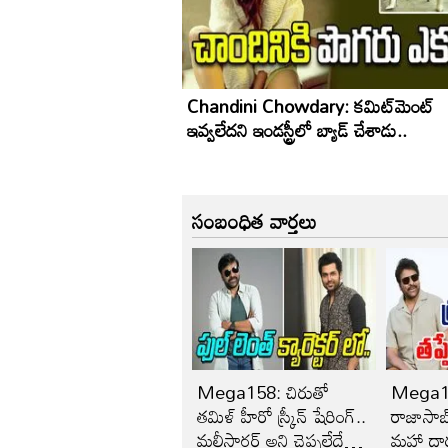
Chandini Chowdary: కమిట్‌మెంట్
ఇవ్వలేదని ఇండస్ట్రీలో బ్యాడ్ చేశాడు..
సంబంధిత వార్తలు
Mega158: చిరుతో
Mega15
తమిళ్ హీరో స్క్రీన్ షేరింగ్..
రాజాసాబ్
మల్టీస్టారర్ అని చెప్పలేదే
మహా దా