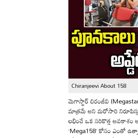
Chiranjeevi About 158
మెగాస్టార్ చిరంజీవి (Megast
మాత్రమే అని మరోసారి నిరూపిస్
లభించే ఒక సరికొత్త అవకాశం అని
‘Mega158’ కోసం ఎంతో ఉత్సాహంత