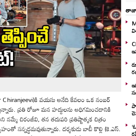
తాజా
M
వ
C
ఇవ
ర
రజ
ఇద
స
ar Chiranjeevi)‌కి వయసు అనేది కేవలం ఒక నంబర్
ప్
తున్నారు. ప్రతి రోజూ మన హద్దులను అధిగమించడానికి
చ
 నమ్మే చిరంజీవి, తన తదుపరి ప్రతిష్టాత్మక చిత్రం
‘ఓ
ో సన్నద్ధమవుతున్నారు. దర్శకుడు బాబీ కొల్లి (కె.ఎస్.
రవ