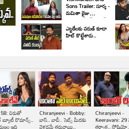
Sons Trailer: సూర్య -
మమితా బైజు
ఎమోషనల్ రైడ్.. హిట్
పక్కా
ఎట్టకేలకు వరుణ్ కూడా
హిట్ కొట్టేశాడు..
8: చిరుతో
Chiranjeevi - Bobby:
Chiranjeevi -
 బ్యూటీ రొమాన్స్..
బాస్‌.. బాబీ.. సెట్స్‌ మీదకు
Keeravani: 29 ఏ
రుణం ఇది
వెళ్లడమే తరువాయి..
తర్వాత.. సోషియో