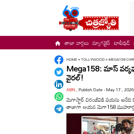
తాజా వార్తలు
మ్యాగజైన్
టాలీవుడ్
HOME
»
TOLLYWOOD
»
MEGA158 CHI
Mega158: మాస్ వర్కవుట్
వైరల్!
ABN
, Publish Date - May 17 , 202
మెగాస్టార్ చిరంజీవికి వయసు అనేది
తాజాగా ఆయన మెగా158 ముహూర్తం ఎ