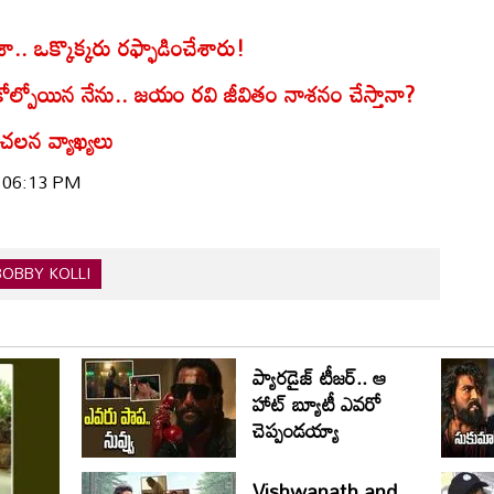
ూశా.. ఒక్కొక్కరు రఫ్ఫాడించేశారు!
ోల్పోయిన నేను.. జయం రవి జీవితం నాశనం చేస్తానా?
 సంచలన వ్యాఖ్యలు
| 06:13 PM
BOBBY KOLLI
ప్యారడైజ్ టీజర్.. ఆ
హాట్ బ్యూటీ ఎవరో
చెప్పండయ్యా
Vishwanath and