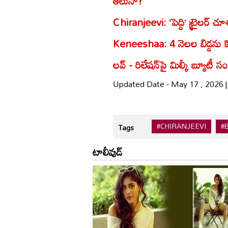
తెలుసా?
Chiranjeevi: ‘పెద్ది’ ట్రైలర్ చ
Keneeshaa: 4 నెలల బిడ్డను క
లవ్‌ - రిలేషన్‌‌పై మిల్కీ బ్యూటీ
Updated Date - May 17 , 2026 
#CHIRANJEEVI
#
Tags
టాలీవుడ్