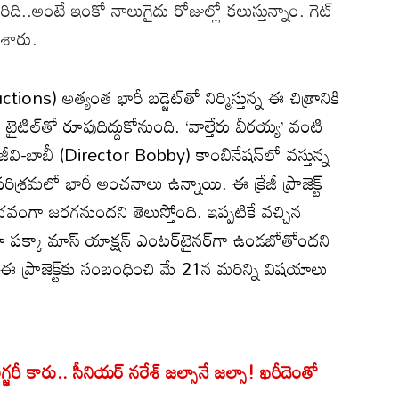
రిది..అంటే ఇంకో నాలుగైదు రోజుల్లో కలుస్తున్నాం. గెట్
చేశారు.
tions) అత్యంత భారీ బడ్జెట్‌తో నిర్మిస్తున్న ఈ చిత్రానికి
టిల్‌తో రూపుదిద్దుకోనుంది. ‘వాల్తేరు వీరయ్య’ వంటి
ంజీవి-బాబీ (Director Bobby) కాంబినేషన్‌లో వస్తున్న
ిశ్రమలో భారీ అంచనాలు ఉన్నాయి. ఈ క్రేజీ ప్రాజెక్ట్
ంగా జరగనుందని తెలుస్తోంది. ఇప్పటికే వచ్చిన
ిమా పక్కా మాస్ యాక్షన్ ఎంటర్‌టైనర్‌గా ఉండబోతోందని
 ఈ ప్రాజెక్ట్‌కు సంబంధించి మే 21న మరిన్ని విషయాలు
్జ‌రీ కారు.. సీనియ‌ర్ న‌రేశ్ జ‌ల్సానే జ‌ల్సా! ఖరీదెంతో