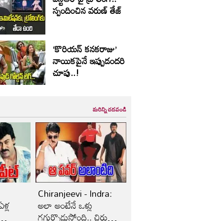
స్పందించిన వరుణ్ తేజ్
‘కొరియన్ కనకరాజు’
నాయికపైనే ఇప్పుడందరి
చూపు..!
మరిన్ని చదవండి
Chiranjeevi - Indra:
ళ్ల
అలా అంటేనే ఒళ్లు
గగుర్పొడుస్తోంది.. చిరు