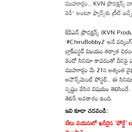
ముహూర్తం.. KVN ప్రొడక్షన్స్ వా
రెడీ’’ అంటూ ఫ్యాన్స్‌కు ట్రీట్ ఇచ్
కేవీఎన్ ప్రొడక్షన్స్ (KVN Produc
‘#ChiruBobby2’ అనే వర్కింగ్ టై
బ్లాక్‌బస్టర్ విజయం తర్వాత చిర
రెండో సినిమా కావడంతో దీనిపై పర
ముహూర్తం మే 21న అత్యంత వైభవ
అనౌన్స్‌మెంట్ పోస్టర్.. ఈ సిన
స్పష్టం చేసిన విషయం తెలిసిందే.
తెలిసే అవకాశం ఉంది.
ఇవి కూడా చదవండి:
లేటు వ‌య‌సులో ఖ‌రీదైన 'పోర్షే' ల‌గ