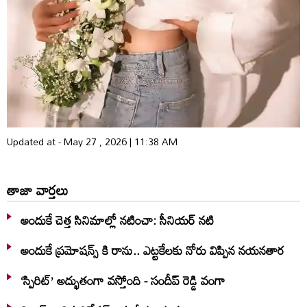
Updated at - May 27 , 2026 | 11:38 AM
తాజా వార్తలు
అందుకే చెత్త సినిమాల్లో నటించా: సీనియర్ నటి
అందుకే ప్రమోషన్స్ కి రాను.. ఎట్టకేలకు నోరు విప్పిన నయనతార
‘స్పిరిట్’ అద్భుతంగా వస్తోంది - సందీప్ రెడ్డి వంగా