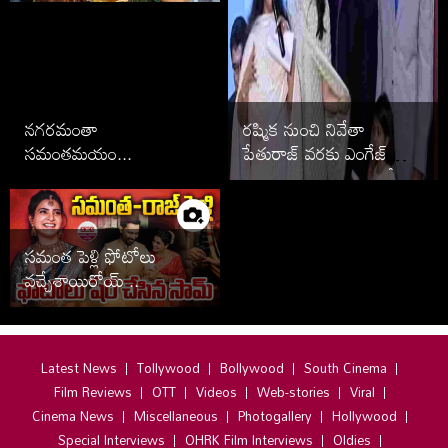
నగరమంతా
రష్మిక నుంచి నివేతా
సమంతమయం...
పేతురాజ్ వరకు ఎంగేజ్
మెంట్ తరువాత పెళ్లి ఆపేసిన
స్టార్స్ వీరే
సమంత పెళ్లి ఫోటోలు
వచ్చేశాయిరోయ్ ..
Latest News
Tollywood
Bollywood
South Cinema
Film Reviews
OTT
Videos
Web-stories
Viral
Cinema News
Miscellaneous
Photogallery
Hollywood
Special Interviews
OHRK Film Interviews
Oldies