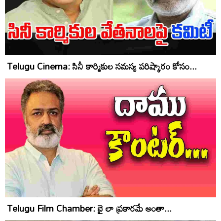
Telugu Cinema: సినీ కార్మికుల సమస్య పరిష్కారం కోసం...
Telugu Film Chamber: బై లా ప్రకారమే అంతా...