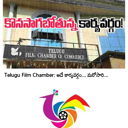
Telugu Film Chamber: అదే కార్యవర్గం... మరోసారి...