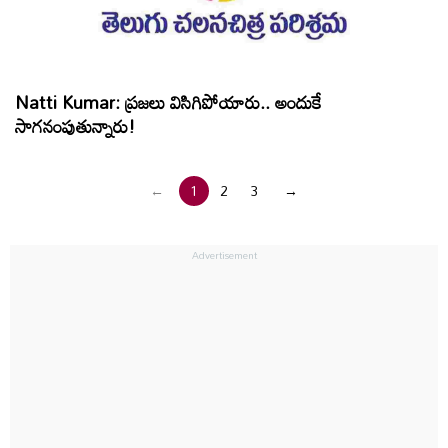
Natti Kumar: ప్రజలు విసిగిపోయారు.. అందుకే
సాగనంపుతున్నారు!
←
1
2
3
→