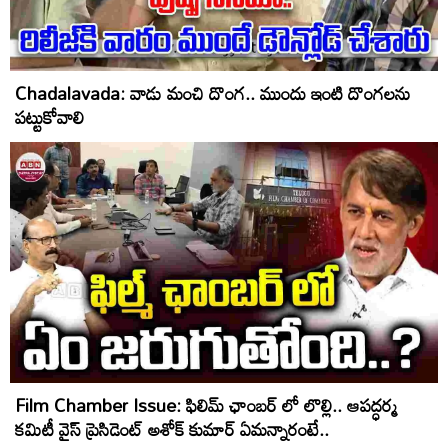
Chadalavada: వాడు మంచి దొంగ‌.. ముందు ఇంటి దొంగ‌ల‌ను
ప‌ట్టుకోవాలి
Film Chamber Issue: ఫిలిమ్ ఛాంబర్ లో లొల్లి.. ఆపద్ధర్మ
కమిటీ వైస్ ప్రెసిడెంట్ అశోక్ కుమార్ ఏమన్నారంటే..