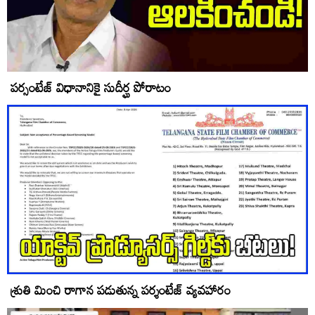
పర్సంటేజ్‌ విధానానికై సుదీర్ఘ పోరాటం
శ్రుతి మించి రాగాన పడుతున్న పర్శంటేజ్ వ్యవహారం