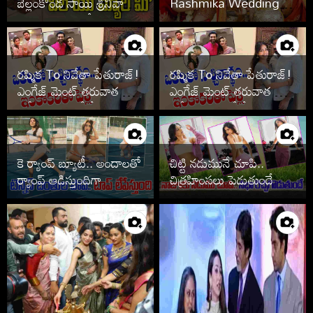
బెల్లంకొండ సాయి శ్రీనివాస్,
Rashmika Wedding
కావ్య రెడ్డి.. ఫొటోలు వైరల్
Photos
రష్మిక To నివేతా పేతురాజ్!
రష్మిక To నివేతా పేతురాజ్!
ఎంగేజ్ మెంట్ తరువాత పెళ్లి
ఎంగేజ్ మెంట్ తరువాత పెళ్లి
ఆపేసిన స్టార్స్ వీరే
ఆపేసిన స్టార్స్ వీరే
కె ర్యాంప్ బ్యూటీ.. అందాలతో
చిట్టి నడుమునే చూపి..
ర్యాంప్ ఆడిస్తుందిగా
చిత్రహింసలు పెడుతుందే