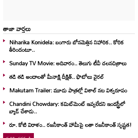
తాజా వార్తలు
Niharika Konidela: బంగారు బోనమెత్తిన నిహారిక.. కోరిక
తీరిందంటూ..
Sunday TV Movie: ఆదివారం.. తెలుగు టీవీ చ‌ల‌న‌చిత్రాలు
తడి తడి అందాలతో మీనాక్షి దీక్షిత్‌.. ఫొటోలు వైరల్
Makutam Trailer: మూడు పాత్రల్లో విశాల్ నట విశ్వరూపం
Chandini Chowdary: కమిట్‌మెంట్ ఇవ్వలేదని ఇండస్ట్రీలో
బ్యాడ్ చేశాడు..
రూ. కోటి విరాళం.. రజనీకాంత్ హామీపై లతా రజనీకాంత్ స్పష్టత!