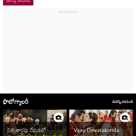
మరిన్ని చదవండి
ఫొటోగ్యాలరీ
మరిన్ని చదవండి
నిశ్చితార్థపు వేడుకలో
Vijay Devarakonda