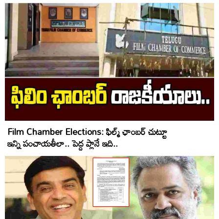
Film Chamber Elections: ఫిల్మ్ ఛాంబర్ చుట్టూ
ఇన్ని పంచాయతీలా.. పెద్ద ప్లానే ఇది..