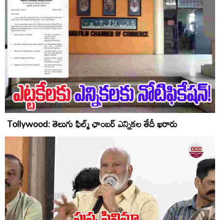
Tollywood: తెలుగు ఫిల్మ్ ఛాంబర్ ఎన్నికల తేదీ ఖరారు