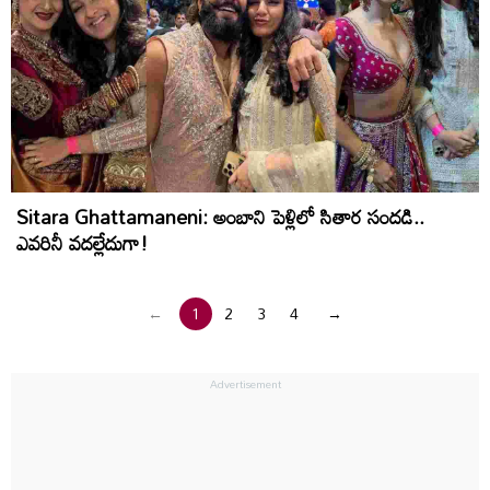
Sitara Ghattamaneni: అంబాని పెళ్లిలో సితార సంద‌డి..
ఎవ‌రినీ వ‌ద‌ల్లేదుగా!
←
1
2
3
4
→