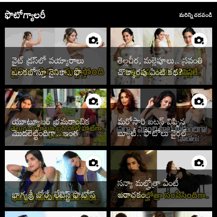
ఫొటోగ్యాలరీ
మరిన్ని చదవండి
వైట్ డ్రస్‌లో వయ్యారాలు
తెల్లచీర, మల్లెపూలు.. స్రవంతి
ఒలకబోస్తూ నైనికా.. ఫొటోలు
చొక్కారపు ఏంటి కథ?
వైరల్
యూట్యూబర్ భ్రమరాంబిక
మరోసారి బటన్ విప్పిన
మొదలెట్టిందిగా.. ఇంత
బ్యూటీ.. ఫొటోలు వైరల్
హాట్‌గానా
సన్యా మల్హోత్రా ఏంటీ
భాగ్యశ్రీ బోర్సే లేటెస్ట్ ఫొటోస్
అరాచకం..