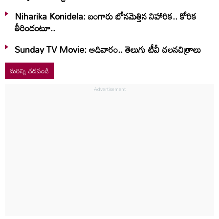
Niharika Konidela: బంగారు బోనమెత్తిన నిహారిక.. కోరిక
తీరిందంటూ..
Sunday TV Movie: ఆదివారం.. తెలుగు టీవీ చ‌ల‌న‌చిత్రాలు
మరిన్ని చదవండి