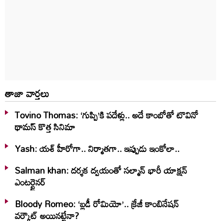
తాజా వార్తలు
Tovino Thomas: ‘గుప్పి’కి పదేళ్లు.. అదే కాంబోతో టొవినో
థామస్‌ కొత్త సినిమా
Yash: యశ్ హీరోగా.. నిర్మాతగా.. ఇప్పుడు ఇంకోలా..
Salman khan: దర్శక ద్వయంతో సల్మాన్ భారీ యాక్షన్
ఎంటర్టైనర్
Bloody Romeo: ‘బ్లడీ రోమియో’.. క్రేజీ కాంబినేషన్
వర్కౌట్ అయినట్టేనా?