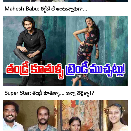
Mahesh Babu: తగ్గేదే లే అంటున్నాడుగా...
Super Star: తండ్రీ కూతుళ్ళా... అన్నా చెల్లెళ్ళా!?