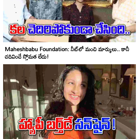
Maheshbabu Foundation: నీట్‌లో మంచి మార్కులు.. కానీ
చదివించే స్తోమత లేదు!