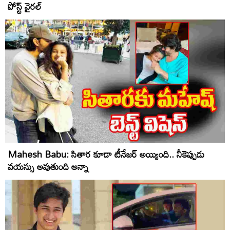
పోస్ట్ వైరల్
Mahesh Babu: సితార కూడా టీనేజర్ అయ్యింది.. నీకెప్పుడు
వయస్సు అవుతుంది అన్నా