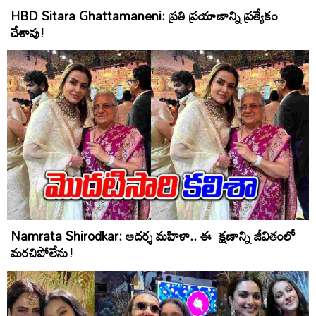
HBD Sitara Ghattamaneni: ప్రతి ప్రయాణాన్ని ప్రత్యేకం
చేశావు!
Namrata Shirodkar: ఆదర్శ మహిళా.. ఈ క్షణాన్ని జీవితంలో
మరచిపోలేను!