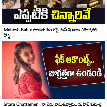
Mahesh Babu: కూతురు సితారపై మహేష్ బాబు ఎమోషనల్
పోస్ట్
Sitara Ghattameni: నా పేరు వాడుతున్నారు.. మహేష్ కుమార్తె