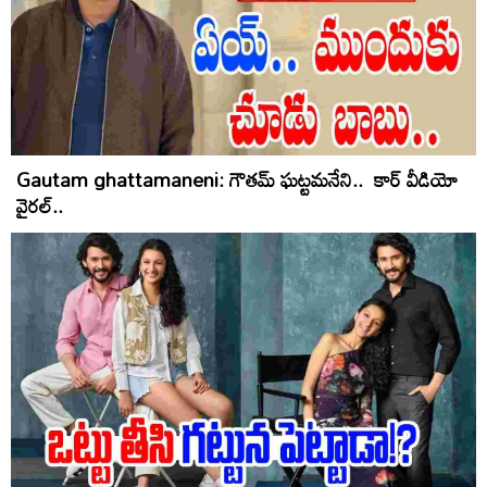
Gautam ghattamaneni: గౌతమ్‌ ఘట్టమనేని.. కార్‌ వీడియో
వైరల్‌..