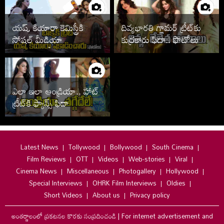
యష్, కియారా కెమిస్ట్రీకి
దివ్యభారతి గ్లామర్ ట్రీట్‌కు
సోషల్ మీడియా
కుర్రకారు ఫిదా.. ఫొటోలు
తగలడిపోతోందిగా..
వైరల్
ఎలా ఇలా ఆండ్రియా.. హాట్
ట్రీట్‌కి ఫ్యాన్స్ ఫిదా
Latest News
Tollywood
Bollywood
South Cinema
Film Reviews
OTT
Videos
Web-stories
Viral
Cinema News
Miscellaneous
Photogallery
Hollywood
Special Interviews
OHRK Film Interviews
Oldies
Short Videos
About us
Privacy policy
అంతర్జాలంలో ప్రకటనల కొరకు సంప్రదించండి
|
For internet advertisement and