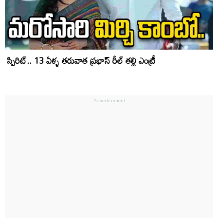
స్పిరిట్.. 13 ఏళ్ళ తరువాత ప్రభాస్ రీల్ తల్లి ఎంట్రీ