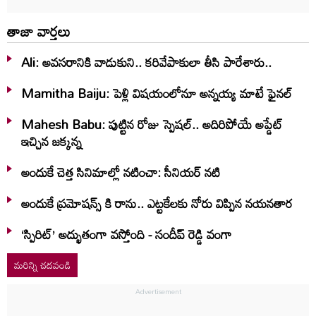
తాజా వార్తలు
Ali: అవసరానికి వాడుకుని.. కరివేపాకులా తీసి పారేశారు..
Mamitha Baiju: పెళ్లి విషయంలోనూ అన్నయ్య మాటే ఫైనల్‌
Mahesh Babu: పుట్టిన రోజు స్పెషల్.. అదిరిపోయే అప్డేట్
ఇచ్చిన జక్కన్న
అందుకే చెత్త సినిమాల్లో నటించా: సీనియర్ నటి
అందుకే ప్రమోషన్స్ కి రాను.. ఎట్టకేలకు నోరు విప్పిన నయనతార
‘స్పిరిట్’ అద్భుతంగా వస్తోంది - సందీప్ రెడ్డి వంగా
మరిన్ని చదవండి