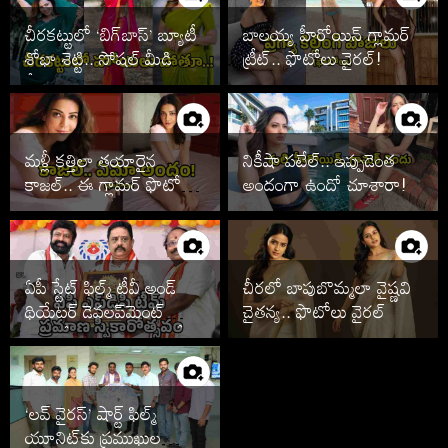
చీరకట్టులో ‘బిగ్‌బాస్’ బ్యూటీ
బాలయ్య హీరోయిన్ గ్లామర్
శోభా శెట్టి.. సోషల్ మీడియా
ట్రీట్.. ఫొటోలు వైరల్!
షేక్!
మళ్లీ కత్తిలా తయారైన
నికీషా పటేల్.. ఇప్పుడెంత
కాజల్.. ఈ గ్లామర్ ఫొటోలు
అందంగా ఉందో చూశారా!
చూశారా!
ఏపీ స్టేట్ ఫిల్మ్ టీవీ అండ్
చీరలో బాపుబొమ్మలా వైష్ణవి
థియేటర్ డెవలప్‌మెంట్
చైతన్య.. ఫొటోలు వైరల్
కార్పొరేషన్ నూతన కమిటీ
ప్రమాణ స్వీకారోత్సవం
‘లవ్ వైరస్’ షార్ట్ ఫిల్మ్
యూనిట్‌కు ప్రముఖుల