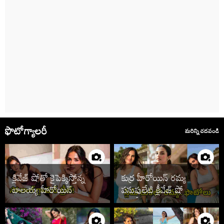
ఫొటోగ్యాలరీ
మరిన్ని చదవండి
క్లివేజ్ షోతో కైపెక్కిస్తోన్న
కుర్ర హీరోయిన్ రమ్య
బాలయ్య హీరోయిన్
పసుపులేటి క్లీవేజ్ షో
ఫొటోలు