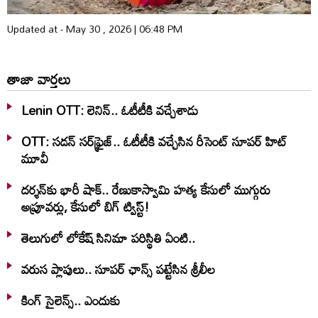
Updated at - May 30 , 2026 | 06:48 PM
తాజా వార్తలు
Lenin OTT: లెనిన్.. ఓటీటీకి వ‌చ్చేశాడు
OTT: స‌డ‌న్ స‌ర్‌ఫ్రైజ్‌.. ఓటీటీకి వ‌చ్చేసిన రీసెంట్ సూప‌ర్ హిట్
మూవీ
దర్శన్‌కు భారీ షాక్.. రేణుకాస్వామి హత్య కేసులో ముగ్గురు
అప్రూవర్లు, కేసులో బిగ్ ట్విస్ట్!
తెలుగులో లోకేష్ సినిమా పరిస్థితి ఏంటి..
వరుస ప్లాపులు.. సూపర్ ఛాన్స్ పట్టేసిన శ్రీలీల
కింగ్ సైలెన్స్.. ఎందుకు