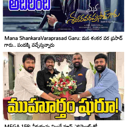
Mana ShankaraVaraprasad Garu: మ‌న శంక‌ర వ‌ర ప్ర‌సాద్
గారు.. పండ‌క్కి వ‌చ్చేస్తున్నారు
MEGA 158: వీరయ్యను మించే మాస్‌ ఎలిమెంట్స్‌తో..