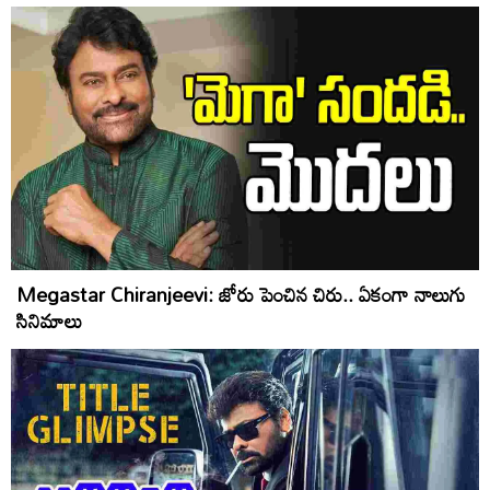
Megastar Chiranjeevi: జోరు పెంచిన చిరు.. ఏకంగా నాలుగు
సినిమాలు