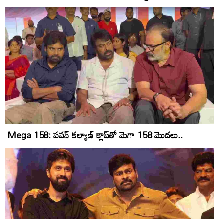
Mega 158: పవన్‌ కల్యాణ్‌ క్లాప్‌తో మెగా 158 మొదలు..