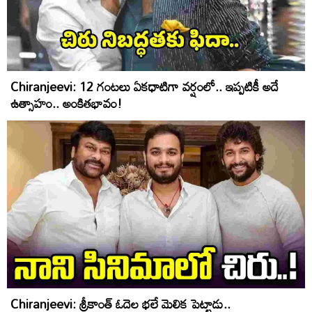
Chiranjeevi: 12 గంటలు ఏకధాటిగా వర్షంలో.. ఇప్పటికీ అదే
ఉత్సాహం.. అంకితభావం!
Chiranjeevi: శ్రీకాంత్ ఓదెల భలే మెలిక పెట్టాడు..