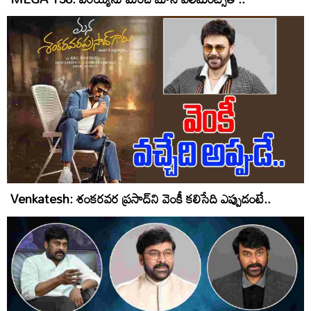
Venkatesh: శంకరవర ప్రసాద్‌ని వెంకీ కలిసేది ఎప్పుడంటే..