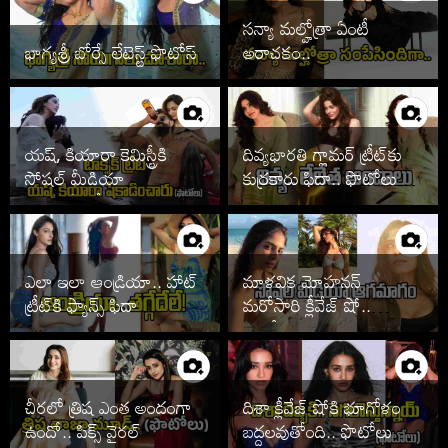
సన్యా మల్హోత్రా ఏంటీ
భాగ్యశ్రీ బోర్సే లేటెస్ట్ ఫొటోస్
అరాచకం..
యష్, కియారా కెమిస్ట్రీకి
దివ్యభారతి గ్లామర్ ట్రీట్‌కు
సోషల్ మీడియా
కుర్రకారు ఫిదా.. ఫొటోలు
తగలడిపోతోందిగా..
వైరల్
ఎలా ఇలా ఆండ్రియా.. హాట్
మాళవిక మోహనన్
ట్రీట్‌కి ఫ్యాన్స్ ఫిదా
మరోసారి క్లీవేజ్ షో..
ఫొటోలు చూశారా
చీరలో త్రిష ఎంత అందంగా
దిశా క్లీవేజ్ షోకి భూగోళం
ఉందో.. పిక్స్ వైరల్
బద్దలవుతోంది.. ఫొటోలు