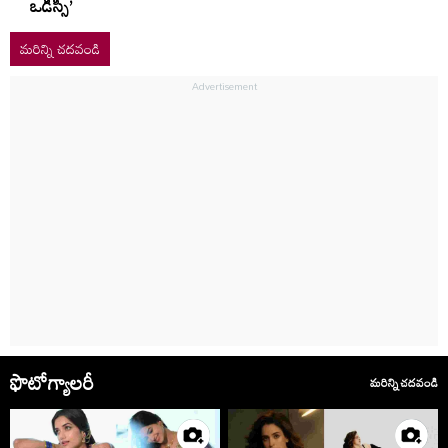
ఒడిస్సీ’
మరిన్ని చదవండి
ఫొటోగ్యాలరీ
మరిన్ని చదవండి