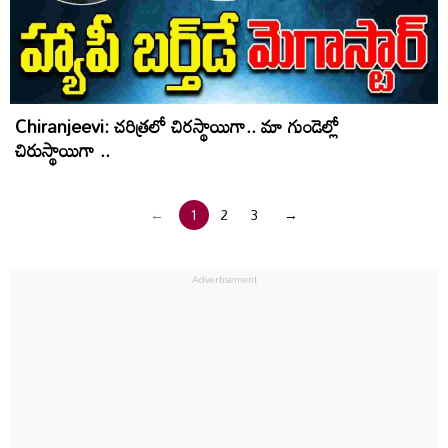
Chiranjeevi: చరిత్రలో చిరస్థాయిగా.. మా గుండెల్లో
చిరుస్థాయిగా ..
←
1
2
3
→