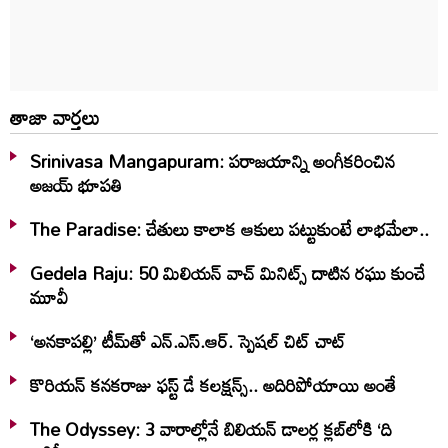
తాజా వార్తలు
Srinivasa Mangapuram: పరాజయాన్ని అంగీకరించిన
అజయ్ భూపతి
The Paradise: చేతులు కాలాక ఆకులు పట్టుకుంటే లాభమేలా..
Gedela Raju: 50 మిలియన్‌ వాచ్‌ మినిట్స్‌ దాటిన రఘు కుంచే
మూవీ
‘అనకాపల్లి’ టీమ్‌తో ఎన్.ఎస్.ఆర్. స్పెషల్ చిట్ చాట్
కొరియన్ కనకరాజు ఫస్ట్ డే కలక్షన్స్.. అదిరిపోయాయి అంతే
The Odyssey: 3 వారాల్లోనే బిలియన్‌ డాలర్ల క్లబ్‌లోకి ‘ది