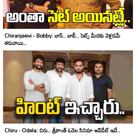
Chiranjeevi - Bobby: బాస్‌.. బాబీ.. సెట్స్‌ మీదకు వెళ్లడమే
తరువాయి..
Chiru - Odela: చిరు.. శ్రీకాంత్‌ ఓదెల సినిమా అప్‌డేట్‌ ఇదే..