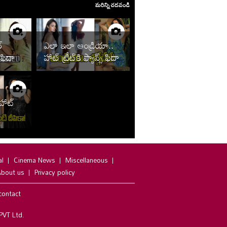
మరిన్ని చదవండి
్
ఎలా ఇలా ఆండ్రియా..
 ఫిదా..
హాట్ ట్రీట్‌కి ఫ్యాన్స్ ఫిదా
 హాట్
ు
al
Cinema News
Miscellaneous
bout us
Privacy policy
contact
PVT Ltd.