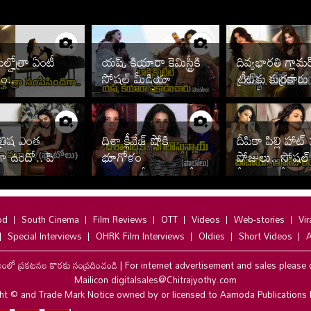
ల్హోత్రా ఏంటీ
యష్, కియారా కెమిస్ట్రీకి
దివ్యభారతి గ్లామర
ం..
సోషల్ మీడియా
ట్రీట్‌కు కుర్రకారు
తగలడిపోతోందిగా..
ఫొటోలు వైరల్
త్రిష ఎంత
దిశా క్లీవేజ్ షోకి
దీపికా పిల్లి హాట్
 ఉందో.. పిక్స్
భూగోళం
పోజులు.. సోషల్
బద్దలవుతోంది.. ఫొటోలు
మీడియాలో సెగల
వైరల్
od
South Cinema
Film Reviews
OTT
Videos
Web-stories
Vir
Special Interviews
OHRK Film Interviews
Oldies
Short Videos
A
లంలో ప్రకటనల కొరకు సంప్రదించండి
|
For internet advertisement and sales please 
Mailicon digitalsales@Chitrajyothy.com
ht © and Trade Mark Notice owned by or licensed to Aamoda Publications 