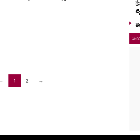
కే
ూరు కారం ఆ సీన్‌పై
వేడుక
ట్వ
ంగ్‌
తె
మరిన
←
1
2
→