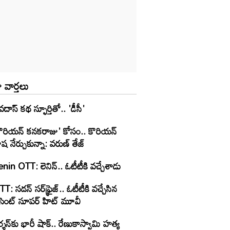
 వార్తలు
వదాస్ కథ స్ఫూర్తితో.. 'డీసీ'
కొరియన్ కనకరాజు' కోసం.. కొరియన్
ష నేర్చుకున్నా: వరుణ్ తేజ్
nin OTT: లెనిన్.. ఓటీటీకి వ‌చ్చేశాడు
T: స‌డ‌న్ స‌ర్‌ఫ్రైజ్‌.. ఓటీటీకి వ‌చ్చేసిన
ీసెంట్ సూప‌ర్ హిట్ మూవీ
్శన్‌కు భారీ షాక్.. రేణుకాస్వామి హత్య