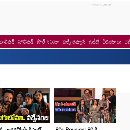
బాలీవుడ్
హాలీవుడ్
సౌత్ సినిమా
ఫిల్మ్ రివ్యూస్
ఓటీటీ
వీడియోలు
వెబ
కి.. అదిరిపోయే రీసెంట్
80s Reunion: 80 రీ-