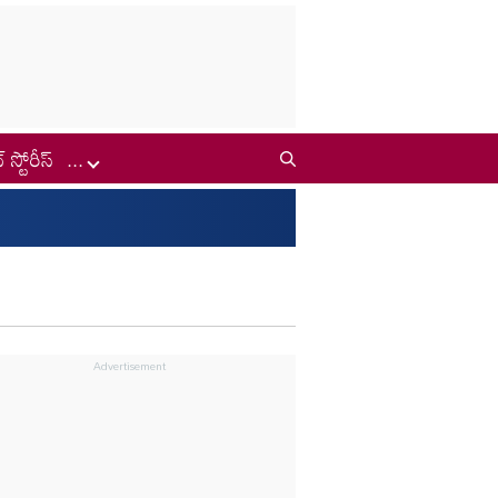
్ స్టోరీస్
...