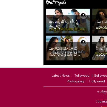
ఫొటోగ్యాలరీ
భాగ్యశ్రీ బోర్సే లేటెస్ట్
సన్యా మ
ఫొటోస్
అరాచక
మాళవిక మోహనన్
చీరలో 
మరోసారి క్లీవేజ్ షో..
అందంగా
ఫొటోలు చూశారా
వైరల్
Latest News
Tollywood
Bollywo
Photogallery
Hollywood
అంతర్జా
Copyrig