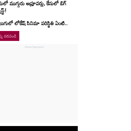
సులో ముగ్గురు అప్రూవర్లు, కేసులో బిగ్
ిస్ట్!
లుగులో లోకేష్ సినిమా పరిస్థితి ఏంటి..
్ని చదవండి