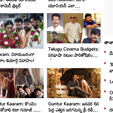
 కామెడీ థ్రిల్ల‌ర్
యూనియన్‌ ఎలా
మొదలయింది.. ప్లాన్.. ప్లానింగ్
ఎవరిది
తాజా
Telugu Cinema Budgets:
దే
ram: నిరాడంబరంగా
పరభాషా నటుల పారితోషికం
ం కుమార్తె వివాహం!
కోట్లకి వెళ్ళింది!
'
భా
Le
OT
ర
ur Kaaram: కొంచెం
Guntur Kaaram: జనవరి 6న
దర
కోవాలి క‌దా గురూజీ ..
పెద్ద ఎత్తున జరగనున్న ప్రీ రిలీజ్