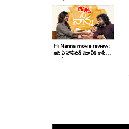
మిస్ట‌రీ,క్రైమ్‌ థ్రిల్ల‌ర్‌
గుంట
ట్రోలి
Hi Nanna movie review:
ఇది ఏ హాలీవుడ్ మూవీకి కాపీ
అంటే...