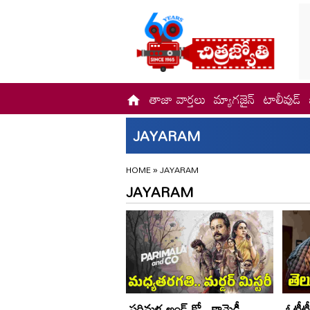
తాజా వార్తలు
మ్యాగజైన్
టాలీవుడ్
JAYARAM
HOME
»
JAYARAM
JAYARAM
పరిమళ అండ్ కో.. కామెడీ
ఓటీటీ