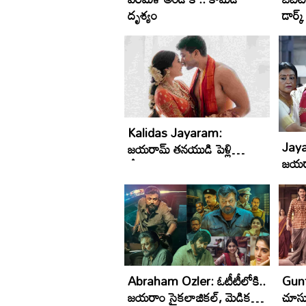
దృశ్యం
డార్క్‌
Kalidas Jayaram:
Jaya
జయరామ్‌ తనయుడి పెళ్లి
జయరా
వేడుక..
Abraham Ozler: ఓటీటీలోకి..
Gunt
జ‌య‌రాం సైక‌లాజిక‌ల్‌, మెడిక‌ల్,
చూసు