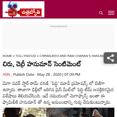
HOME
»
TOLLYWOOD
»
CHIRANJEEVI AND RAM CHARAN'S HANUMAN SENT
చిరు, చెర్రీ హనుమాన్ సెంటిమెంట్
ABN
, Publish Date - May 28 , 2026 | 07:09 PM
మెగా పవర్ స్టార్ రామ్ చరణ్ 'పెద్ది' మూవీ ప్రమోషన్స్ లో బిజీగా
ఉన్నారు. తాజాగా ఢిల్లీలో జరిగిన ప్రెస్ మీట్‌లో పెద్ది టీమ్ ఆసక్తికరమైన
విశేషాలు తెలియచేసింది. ఇదే సమయంలో మెగాఫ్యాన్స్ అంతా ఈ
ఫ్యామిలీకి హనుమాన్ తో ఉన్న అనుబంధాన్ని గుర్తు చేసుకుంటున్నారు.