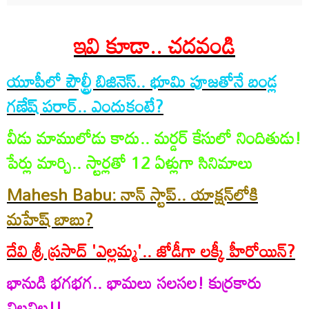
ఇవి కూడా.. చదవండి
యూపీ‌లో పౌల్ట్రీ బిజినెస్.. భూమి పూజతోనే బండ్ల
గణేష్ పరార్.. ఎందుకంటే?
వీడు మాములోడు కాదు.. మర్డర్ కేసులో నిందితుడు!
పేర్లు మార్చి.. స్టార్ల‌తో 12 ఏళ్లుగా సినిమాలు
Mahesh Babu: నాన్ స్టాప్.. యాక్షన్‌లోకి
మహేష్ బాబు?
దేవి శ్రీ ప్రసాద్ 'ఎల్ల‌మ్మ‌'.. జోడీగా ల‌క్కీ హీరోయిన్‌?
భానుడి భగభగ.. భామ‌లు స‌ల‌స‌ల! కుర్ర‌కారు
విలవిల!!