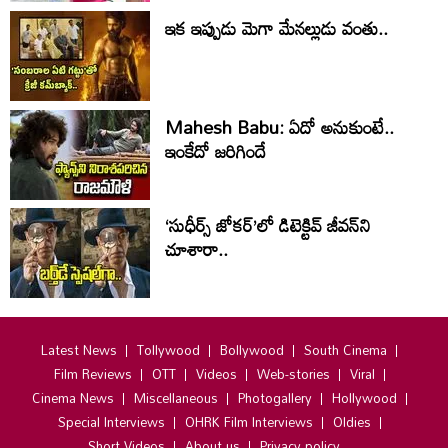
ఇక ఇప్పుడు మెగా మేనల్లుడు వంతు..
Mahesh Babu: ఏదో అనుకుంటే..
ఇంకేదో జరిగిందే
‘సుధీర్స్ జోకర్’లో డిటెక్టివ్ జీవన్‌ని
చూశారా..
Latest News
Tollywood
Bollywood
South Cinema
Film Reviews
OTT
Videos
Web-stories
Viral
Cinema News
Miscellaneous
Photogallery
Hollywood
Special Interviews
OHRK Film Interviews
Oldies
Short Videos
About us
Privacy policy