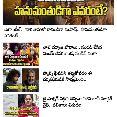
మెగా ట్రీట్.. ‘వారణాసి’లో రాముడిగా మహేష్.. హనుమంతుడిగా
ఎవరంటే
లాల్ ద‌ర్వాజ‌ బోనాలు.. సంద‌డి చేసిన
విజ‌య్ దేవ‌ర‌కొండ‌, సందీప్ వంగా
ఫ్యాన్స్‌ ప్రెషర్‌ని తట్టుకోవడం ఈ
దర్శకధీరుడికే సాధ్యమైంది..
బై ఎలక్షన్ వద్దని చెప్పినా వినని జానీ మాస్టర్
వైఫ్.. ఫలితాలు విడుదల