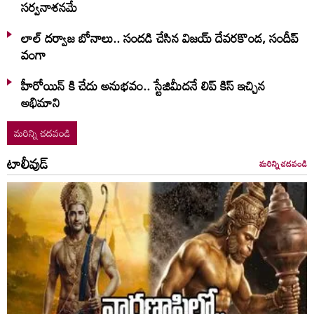
సర్వనాశనమే
లాల్ ద‌ర్వాజ‌ బోనాలు.. సంద‌డి చేసిన విజ‌య్ దేవ‌ర‌కొండ‌, సందీప్
వంగా
హీరోయిన్ కి చేదు అనుభవం.. స్టేజిమీదనే లిప్ కిస్ ఇచ్చిన
అభిమాని
మరిన్ని చదవండి
టాలీవుడ్
మరిన్ని చదవండి