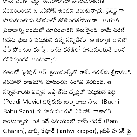
రామ్ చరణ్ 'పెద్ది' సినిమాలోనూ హనుమంతుడికి
సంబంధించిన ఓ ఎపిసోడ్ ఉందని చెబుతున్నారు. డైరెక్ట్ గా
హనుమంతుడు సినిమాలో కనిపించకపోయినా.. ఆయాన
ప్రభావాన్ని ఇందులో చూపించారని తెలుస్తోంది. రామ్ చరణ్
గదను భుజాన పెట్టుకుని ఉన్న సన్నివేశం, ఆ తర్వాత దానితో
చేసే పోరాటం చూస్తే.. రామ్ చరణ్‌లో హనుమంతుడి అంశ
కనిపిస్తుందని అంటున్నారు.
గతంలో 'ట్రిపుల్ ఆర్' క్లయిమాక్స్‌లో రామ్ చరణ్‌ను శ్రీరాముడి
తరహాలో రాజమౌళి చూపించిన సంగతి తెలిసింది. ఆ
సన్నివేశాలకు వచ్చిన అప్లాజ్‌ను దృష్టిలో పెట్టుకునే పెద్ది
(Peddi Movie) దర్శకుడు బుచ్చిబాబు సానా (Buchi
Babu Sana) ఈ హనుమంతుడి ఎపిసోడ్ రాశాడని
అంటున్నారు. ఇక ఇదే సమయంలో రామ్ చరణ్ (Ram
Charan), జాన్వీ కపూర్ (janhvi kappor), శ్రుతీ హాసన్ పై