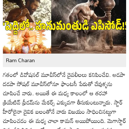
Ram Charan
గతంలో డివోషనల్ మూవీస్‌లోనే దైవలీలలు కనిపించేవి. అడపా
దడపా సోషల్ మూవీస్‌లోనూ ఫాంటసీ పేరుతో దేవుళ్ళను
చూపించే వారు. అయితే ఈ మధ్య కాలంలో ఆ తరహా
క్రియేటివ్ ఫ్రీడమ్‌ను మేకర్స్ ఎక్కువగా తీసుకుంటున్నారు. స్టార్
హీరోలైనా దైవిక బలంతోనే వారు విజయం సాధించినట్టుగా
చూపించడం ఈ మధ్య చాలా కామన్ అయిపోయింది. మెగాస్టార్