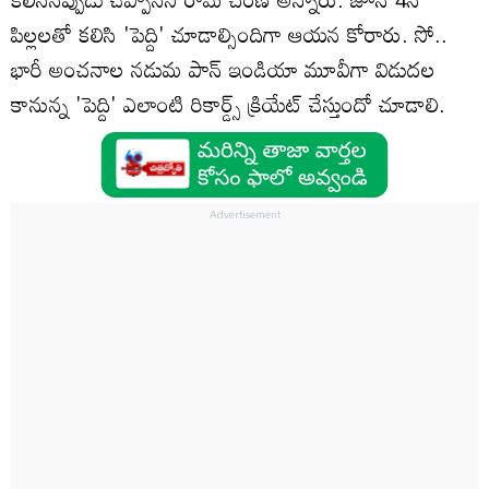
పిల్లలతో కలిసి 'పెద్ది' చూడాల్సిందిగా ఆయన కోరారు. సో..
భారీ అంచనాల నడుమ పాన్ ఇండియా మూవీగా విడుదల
కానున్న 'పెద్ది' ఎలాంటి రికార్డ్స్ క్రియేట్ చేస్తుందో చూడాలి.