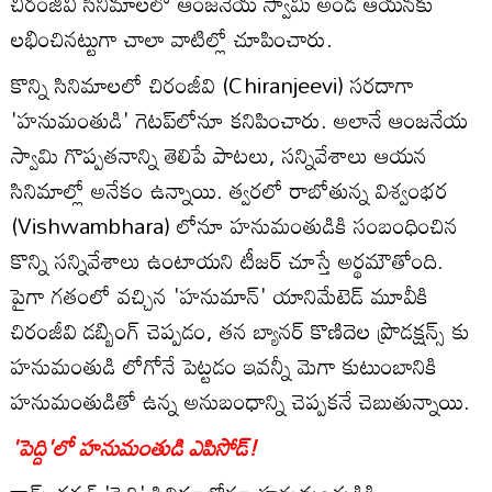
చిరంజీవి సినిమాలలో ఆంజనేయ స్వామి అండ ఆయనకు
లభించినట్టుగా చాలా వాటిల్లో చూపించారు.
కొన్ని సినిమాలలో చిరంజీవి (Chiranjeevi) సరదాగా
'హనుమంతుడి' గెటప్‌లోనూ కనిపించారు. అలానే ఆంజనేయ
స్వామి గొప్పతనాన్ని తెలిపే పాటలు, సన్నివేశాలు ఆయన
సినిమాల్లో అనేకం ఉన్నాయి. త్వరలో రాబోతున్న విశ్వంభర
(Vishwambhara) లోనూ హనుమంతుడికి సంబంధించిన
కొన్ని సన్నివేశాలు ఉంటాయని టీజర్ చూస్తే అర్థమౌతోంది.
పైగా గతంలో వచ్చిన 'హనుమాన్' యానిమేటెడ్ మూవీకి
చిరంజీవి డబ్బింగ్ చెప్పడం, తన బ్యానర్ కొణిదెల ప్రొడక్షన్స్ కు
హనుమంతుడి లోగోనే పెట్టడం ఇవన్నీ మెగా కుటుంబానికి
హనుమంతుడితో ఉన్న అనుబంధాన్ని చెప్పకనే చెబుతున్నాయి.
'పెద్ది'లో హనుమంతుడి ఎపిసోడ్!