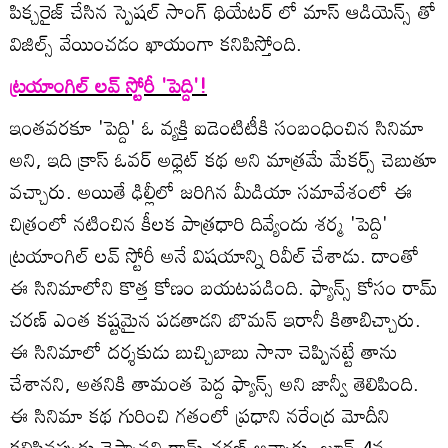
పిక్చరైజ్ చేసిన స్పెషల్ సాంగ్ థియేటర్ లో మాస్ ఆడియెన్స్ తో
విజిల్స్ వేయించడం ఖాయంగా కనిపిస్తోంది.
ట్రయాంగిల్ లవ్ స్టోరీ 'పెద్ది'!
ఇంతవరకూ 'పెద్ది' ఓ వ్యక్తి ఐడెంటిటీకి సంబంధించిన సినిమా
అని, ఇది క్రాస్ ఓవర్ అధ్లెట్ కథ అని మాత్రమే మేకర్స్ చెబుతూ
వచ్చారు. అయితే ఢిల్లీలో జరిగిన మీడియా సమావేశంలో ఈ
చిత్రంలో నటించిన కీలక పాత్రధారి దివ్యేందు శర్మ 'పెద్ది'
ట్రయాంగిల్ లవ్ స్టోరీ అనే విషయాన్ని రివీల్ చేశాడు. దాంతో
ఈ సినిమాలోని కొత్త కోణం బయటపడింది. ఫ్యాన్స్ కోసం రామ్
చరణ్ ఎంత కష్టమైన పడతాడని బొమన్ ఇరానీ కితాబిచ్చారు.
ఈ సినిమాలో దర్శకుడు బుచ్చిబాబు సానా చెప్పినట్టే తాను
చేశానని, అతనికి తామంత పెద్ద ఫ్యాన్స్ అని జాన్వీ తెలిపింది.
ఈ సినిమా కథ గురించి గతంలో ప్రధాని నరేంద్ర మోదీని
కలిసినప్పుడు చెప్పానని రామ్ చరణ్ అన్నారు. జూన్ 4న