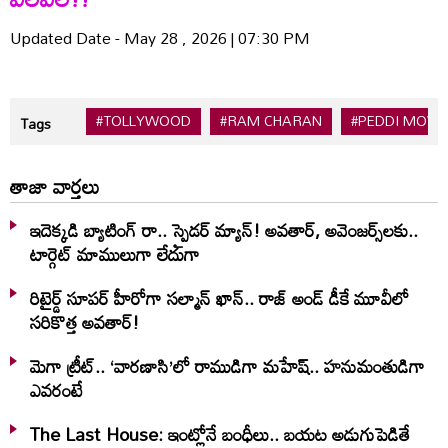
Updated Date - May 28 , 2026 | 07:30 PM
#TOLLYWOOD
#RAM CHARAN
#PEDDI MOVI
Tags
తాజా వార్తలు
ఇదెక్క‌డి బ్యాటింగ్ రా.. స్పైడ‌ర్ మ్యాన్‌! అవ‌తార్‌, అవెంజ‌ర్స్‌ల‌కు..
టార్గెట్ మాములుగా లేదుగా
రిటైర్డ్ సూపర్ హీరోగా సల్మాన్ ఖాన్.. రాజ్ అండ్ డీకే మూవీలో
సరికొత్త అవతార్!
మెగా ట్రీట్.. ‘వారణాసి’లో రాముడిగా మహేష్.. హనుమంతుడిగా
ఎవరంటే
The Last House: ఇంట్లోనే బంధీలు.. బయట అడుగుపెడితే