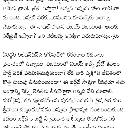
ఆమెకు గ్రాండ్ ట్రీట్ ఇస్తారా! అన్నది ఇప్పుడు హాట్ టాపిక్‌గా
మారింది. ఇప్పటి వరకు వినిపించిన రూమర్స్‌కు బలాన్ని
చేకూరుస్తూ.. ఈ స్పెషల్ రోజున విజయ్ విజయంతో ఆమెకు
సర్‌ప్రైజ్ ఇస్తాడా? అని నెటిజన్లు ఆసక్తిగా ఎదురుచూస్తున్నారు.
వీరిద్దరి రిలేషన్‌షిప్‌పై కోలీవుడ్‌లో రకరకాల కథనాలు
ప్రచారంలో ఉన్నాయి. విజయంతో విజయ్ ఇచ్చే ట్రీట్ కేవలం
పార్టీ వరకే పరిమితమవుతుందా? లేక వారి వ్యక్తిగత జీవితంలో
కొత్త మలుపు తీసుకుంటుందా? ఈ బర్త్‌డే సాక్షిగా వీరిద్దరూ తమ
బంధాన్ని నెక్స్ట్ లెవల్‌కు తీసుకెళ్తారా అన్నది వేచి చూడాలి.
మరోవైపు, తన పుట్టినరోజును పురస్కరించుకుని త్రిష తిరుమల
శ్రీవారిని దర్శించుకోవడం ఇప్పుడు ప్రాధాన్యత సంతరించుకుంది.
కేవలం బర్త్‌డే కాబట్టి స్వామివారి ఆశీస్సులు తీసుకోవడానికి
వెళ్ళిందా? లేక తన స్నేహితుడు విజయ్ రాజకీయ విజయం