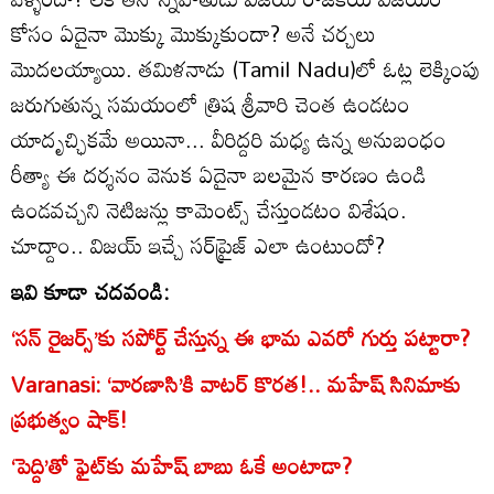
కోసం ఏదైనా మొక్కు మొక్కుకుందా? అనే చర్చలు
మొదలయ్యాయి. తమిళనాడు (Tamil Nadu)లో ఓట్ల లెక్కింపు
జరుగుతున్న సమయంలో త్రిష శ్రీవారి చెంత ఉండటం
యాదృచ్ఛికమే అయినా... వీరిద్దరి మధ్య ఉన్న అనుబంధం
రీత్యా ఈ దర్శనం వెనుక ఏదైనా బలమైన కారణం ఉండి
ఉండవచ్చని నెటిజన్లు కామెంట్స్ చేస్తుండటం విశేషం.
చూద్దాం.. విజయ్ ఇచ్చే సర్‌ప్రైజ్ ఎలా ఉంటుందో?
ఇవి కూడా చదవండి:
‘సన్ రైజర్స్‌’కు సపోర్ట్ చేస్తున్న ఈ భామ ఎవరో గుర్తు పట్టారా?
Varanasi: ‘వారణాసి’కి వాటర్ కొరత!.. మహేష్ సినిమాకు
ప్రభుత్వం షాక్!
‘పెద్ది’తో ఫైట్‌కు మహేష్ బాబు ఓకే అంటాడా?