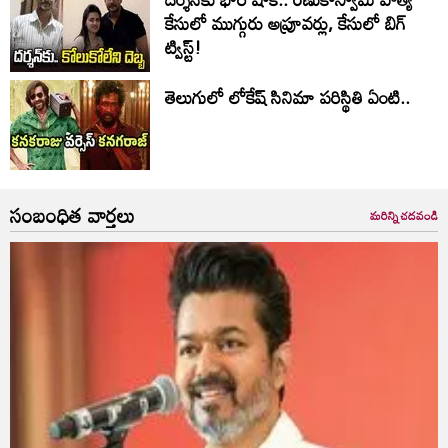
కేసులో ముగ్గురు అప్రూవర్లు, కేసులో బిగ్
ట్విస్ట్!
తెలుగులో లోకేష్ సినిమా పరిస్థితి ఏంటి..
సంబంధిత వార్తలు
మరిన్ని చదవండి