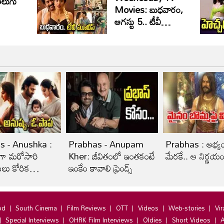
ెలుగు
Movies: బుధవారం,
ఆగ‌స్టు 5.. టీవీ
సినిమాలు
s - Anushka :
Prabhas - Anupam
Prabhas : అభ్య
ిగా మరోసారి
Kher: జీవితంలో ఇంతకంటే
మేరకే.. ఆ నిర్ణయ
లు కోరిక
ఇంకేం కావాలి ఫ్రెండ్స్‌
టారు!
od
South Cinema
Film Reviews
OTT
Videos
Web-stories
Vir
Special Interviews
OHRK Film Interviews
Oldies
Short Videos
A