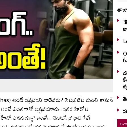
తాజా
'
భా
Le
OT
ర
దర
కే
ట్వ
తె
abhas) అంటే ఇష్టపడని వారెవరు? సెలబ్రిటీల నుంచి కామన్
ంగ్ అంటే ఎంతగానో ఇష్టపడతారు. ఇతర హీరోల
వర
ీరో ఎవరయ్యా? అంటే.. వెంటనే ప్రభాస్ పేరే
మరిన
 ప్రభాస్ ఫుడ్ విషయంలో తన పెదనాన్ననే ఫాలో అవుతుంటారు.