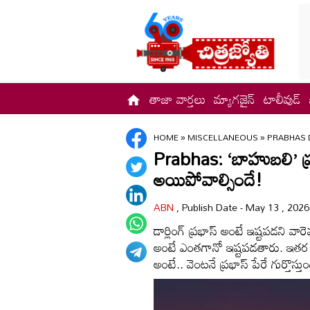
తాజా వార్తలు
మ్యాగజైన్
టాలీవుడ్
HOME
»
MISCELLANEOUS
»
PRABHAS 
Prabhas: ‘బాహుబలి’ ప్రభా
అయిపోవాల్సిందే!
ABN
, Publish Date - May 13 , 202
డార్లింగ్ ప్రభాస్ అంటే ఇష్టపడని వా
అంటే ఎంతగానో ఇష్టపడతారు. ఇతర
అంటే.. వెంటనే ప్రభాస్ పేరే గుర్తొస్తుం