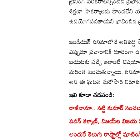
ట్రైనింగ్ పరికరాలన్నింటినీ ప్రభ
శిక్షణా సౌకర్యాలను పొందలేని యంగ
ఉపయోగపడతాయని భావించిన ప్రభ
ఇండియన్ సినిమాలోనే అతిపెద్ద స్
ఎప్పుడూ ప్రచారానికి దూరంగా 
బయటకు వచ్చే ఇలాంటి విషయాలు
మరింత పెంచుతున్నాయి. సినిమాల
అని ఈ ఘటన మరోసారి నిరూపిస్
ఇవి కూడా చదవండి:
రాజీనామా.. నట్టి కుమార్ సంచ
పవన్ కళ్యాణ్, విజయ్‌ల విజయ ర
అందుకే తెలుగు రాష్ట్రాల్లో షూట