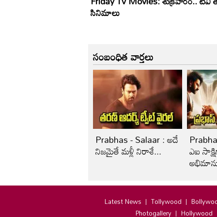
Friday Tv Movies: శుక్ర‌వారం.. టీవీ త
సినిమాలు
సంబంధిత వార్తలు
Prabhas - Salaar : అదే
Prabha
నిజమైతే మళ్లీ నిరాశే...
ఎఐ సాక్ష
అభిమాను
బయటపెట్
Latest News
Tollywood
Bollywo
Photogallery
Hollywood