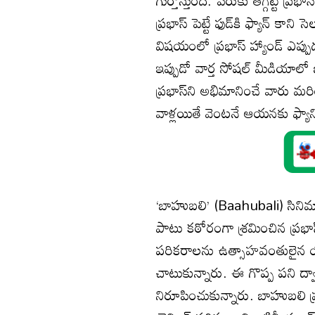
ప్రభాస్ పెట్టే ఫుడ్‌కి ఫ్యాన్ కా
విషయంలో ప్రభాస్ హ్యాండ్ ఎప్పు
ఇప్పుడో వార్త సోషల్ మీడియాలో 
ప్రభాస్‌ని అభిమానించే వారు మ
వాళ్లయితే వెంటనే ఆయనకు ఫ్యా
‘బాహుబలి’ (Baahubali) సినిమా
పాటు కఠోరంగా శ్రమించిన ప్రభ
పరికరాలను ఉత్సాహవంతులైన యం
చాటుకున్నారు. ఈ గొప్ప పని ద్
నిరూపించుకున్నారు. బాహుబలి ప