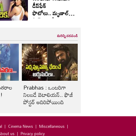
డీప్‌ఫేక్
ఫొటోలు.. మృణాల్
షాక్.. ఎవర్నీ వదలను..
మరిన్ని చదవండి
ంతరాల
Prabhas : ఒంటరిగా
ం!
నిలబడే బెటాలియన్.. ఫౌజీ
పోస్టర్ అదిరిపోయింది
al
Cinema News
Miscellaneous
bout us
Privacy policy