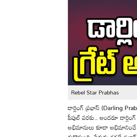
Rebel Star Prabhas
డార్లింగ్ ప్రభాస్ (Darling Pr
పీపుల్ వరకు.. అందరూ డార్లి
అభిమానులు కూడా అభిమానించే హ
గుర్తొస్తుంది. పేరుకు తగ్గట్టే