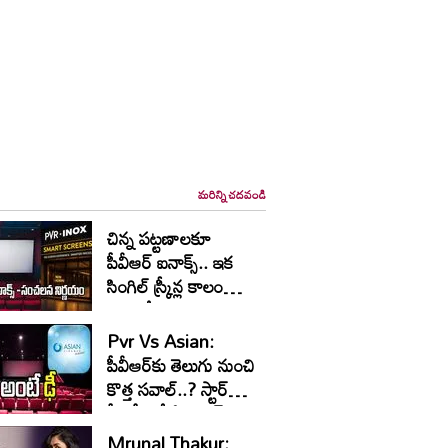
మరిన్ని చదవండి
చిన్న పట్టణాలకూ
పీవీఆర్ ఐనాక్స్.. ఇక
సింగిల్ స్క్రీన్ల కాలం
చెల్లినట్టేనా
Pvr Vs Asian:
పీవీఆర్‌కు తెలుగు నుంచి
కొత్త సవాల్..? స్టార్
హీరోలతో ఏసియన్
నారంగ్ భారీ ప్లాన్!
Mrunal Thakur: