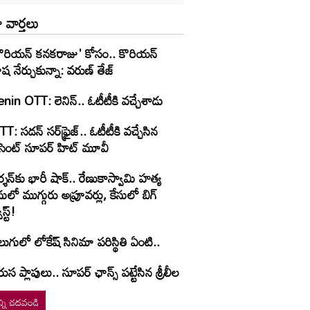
 వార్తలు
కొరియన్ కనకరాజు' కోసం.. కొరియన్
ష నేర్చుకున్నా: వరుణ్ తేజ్
nin OTT: లెనిన్.. ఓటీటీకి వ‌చ్చేశాడు
T: స‌డ‌న్ స‌ర్‌ఫ్రైజ్‌.. ఓటీటీకి వ‌చ్చేసిన
ీసెంట్ సూప‌ర్ హిట్ మూవీ
్శన్‌కు భారీ షాక్.. రేణుకాస్వామి హత్య
సులో ముగ్గురు అప్రూవర్లు, కేసులో బిగ్
ిస్ట్!
లుగులో లోకేష్ సినిమా పరిస్థితి ఏంటి..
ుస ప్లాపులు.. సూపర్ ఛాన్స్ పట్టేసిన శ్రీలీల
్ని చదవండి