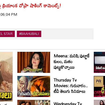
 ప్రియాంక చోప్రా షాకింగ్ కామెంట్స్!
| 06:04 PM
EL STAR
#BAAHUBALI
Meena: మనిషి పుట్టాకే
కులం, మతం
పుట్టుకొచ్చాయి
Thursday Tv
Movies: గురువారం..
టీవీ తెలుగు సినిమాలు
Wednesday Tv