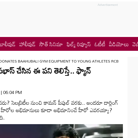
బాలీవుడ్
హాలీవుడ్
సౌత్ సినిమా
ఫిల్మ్ రివ్యూస్
ఓటీటీ
వీడియోలు
వెబ
DONATES BAAHUBALI GYM EQUIPMENT TO YOUNG ATHLETES RCB
స్ చేసిన ఈ పని తెలిస్తే.. ఫ్యాన్
6 | 06:04 PM
రెవరు? సెలబ్రిటీల నుంచి కామన్ పీపుల్ వరకు.. అందరూ డార్లింగ్
 హీరోల అభిమానులు కూడా అభిమానించే హీరో ఎవరయ్యా?
ది.