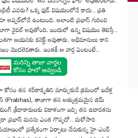
ని సెలబ్రిటీ ఎవరు? ఒక్క ఫుడ్ విషయంలోనే కాదు.. ప్రతి
డూ అప్పర్‌లోనే ఉంటుంది. అలాంటి ప్రభాస్ గురించి
బాగా వైరల్ అవుతోంది. ఇందులో ఉన్న విషయం తెలిస్తే..
రింతగా ఆయనకు కనెక్ట్ అవుతారు. అభిమానులు కాని
నిజం మొదలెడతారు. ఇంతకీ ఆ వార్త ఏంటంటే..
 కోసం తన శరీరాకృతిని మార్చుకునే క్రమంలో ఐదేళ్ల
ాస్ (Prabhas), తాజాగా తన అత్యుత్తమమైన జిమ్
గ్ క్రీడాకారులకు విరాళంగా ఇచ్చి తన ఉదారతను
వారా ప్రభాస్ మనసు ఎంత గొప్పదో.. మరోసారి
్రయాణంలో ప్రత్యేకంగా ఏర్పాటు చేసుకున్న హై-ఎండ్