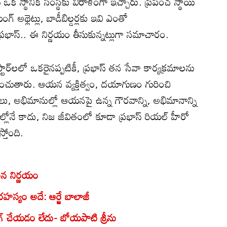
ాస్ ఒక స్థానిక సంస్థకు విరాళంగా ఇచ్చారు. ప్రపంచ స్థాయి
్ అథ్లెట్లు, బాడీబిల్డర్లకు ఇవి ఎంతో
ాస్.. ఈ నిర్ణయం తీసుకున్నట్లుగా సమాచారం.
టార్‌లలో ఒకరైనప్పటికీ, ప్రభాస్ తన సేవా కార్యక్రమాలను
ఉంచుతారు. ఆయన వ్యక్తిత్వం, దయాగుణం గురించి
, అభిమానుల్లో ఆయనపై ఉన్న గౌరవాన్ని, అభిమానాన్ని
్లోనే కాదు, నిజ జీవితంలో కూడా ప్రభాస్ రియల్ హీరో
తోంది.
లన నిర్ణయం
హస్యం అదే: ఆర్జే బాలాజీ
ింగ్ చేయడం లేదు- బోయపాటి శ్రీను