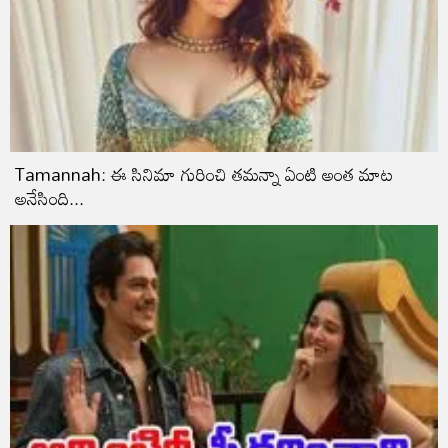
Tamannah: ఈ సినిమా గురించి తమన్నా ఏంటి అంత మాట
అనేసింది...