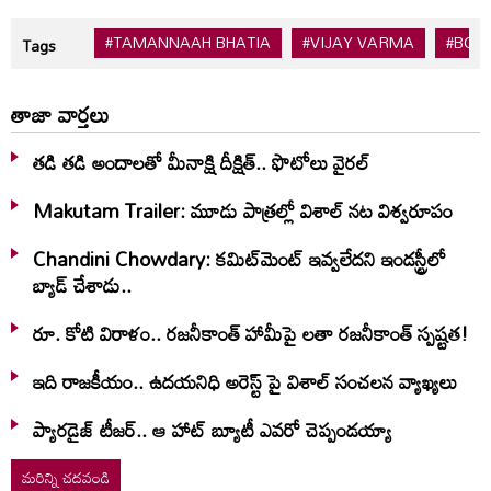
#TAMANNAAH BHATIA
#VIJAY VARMA
#BOL
Tags
తాజా వార్తలు
తడి తడి అందాలతో మీనాక్షి దీక్షిత్‌.. ఫొటోలు వైరల్
Makutam Trailer: మూడు పాత్రల్లో విశాల్ నట విశ్వరూపం
Chandini Chowdary: కమిట్‌మెంట్ ఇవ్వలేదని ఇండస్ట్రీలో
బ్యాడ్ చేశాడు..
రూ. కోటి విరాళం.. రజనీకాంత్ హామీపై లతా రజనీకాంత్ స్పష్టత!
ఇది రాజకీయం.. ఉదయనిధి అరెస్ట్ పై విశాల్ సంచలన వ్యాఖ్యలు
ప్యారడైజ్ టీజర్.. ఆ హాట్ బ్యూటీ ఎవరో చెప్పండయ్యా
మరిన్ని చదవండి