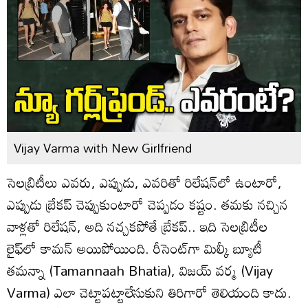
Vijay Varma with New Girlfriend
సెలబ్రిటీలు ఎవరు, ఎప్పుడు, ఎవరితో రిలేషన్‌లో ఉంటారో,
ఎప్పుడు బ్రేకప్ చెప్పుకుంటారో చెప్పడం కష్టం. తమకు నచ్చిన
వాళ్లతో రిలేషన్, అది నచ్చకపోతే బ్రేకప్.. ఇది సెలబ్రిటీల
లైఫ్‌లో కామన్ అయిపోయింది. రీసెంట్‌గా మిల్కీ బ్యూటీ
తమన్నా (Tamannaah Bhatia), విజయ్ వర్మ (Vijay
Varma) ఎలా చెట్టాపట్టాలేసుకుని తిరిగారో తెలియంది కాదు.