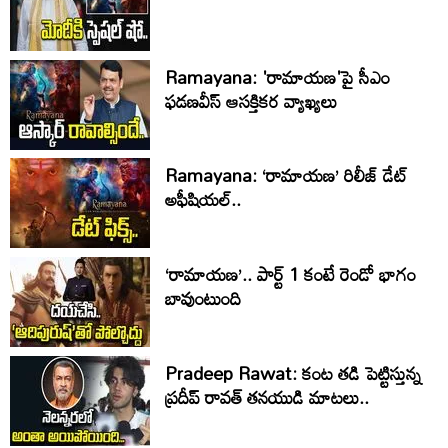
Ramayana: 'రామాయణ'పై సీఎం
ఫడణవీస్ ఆసక్తికర వ్యాఖ్యలు
Ramayana: ‘రామాయణ’ రిలీజ్ డేట్
అఫీషియల్‌..
‘రామాయణ’.. పార్ట్‌ 1 కంటే రెండో భాగం
బావుంటుంది
Pradeep Rawat: కంట తడి పెట్టిస్తున్న
ప్రదీప్ రావత్ తనయుడి మాటలు..