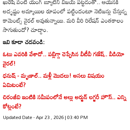
ఖురేషి వంటి యంగ్ బ్యూటీని విజయ్ పట్టడంతో.. ఆయనకి
అదృష్టం అమ్మాయిల రూపంలో పట్టిందంటూ నెటిజన్లు చేస్తున్న
కామెంట్స్ వైరల్ అవుతున్నాయి. మరి వీరి రిలేషన్ ఎంతకాలం
సాగుతుందో? చూద్దాం.
ఇవి కూడా చదవండి:
ఓటు ఎవరికి వేశాడో.. పబ్లిగ్గా చెప్పేసిన వీటీవీ గణేష్.. వీడియో
వైరల్!
ధనుష్ - మృణాల్.. మళ్లీ మొదలు! అసలు విషయం
ఏమిటంటే?
చిరంజీవి ఇంటికి సమీపంలోనే అల్లు అర్జున్ లగ్జరీ హౌస్.. ఎన్ని
కోట్లంటే?
Updated Date - Apr 23 , 2026 | 03:40 PM