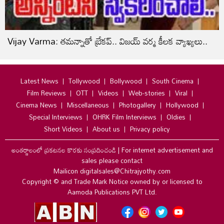
Vijay Varma: తమన్నాతో బ్రేకప్‌.. విజయ్‌ వర్మ కీలక వ్యాఖ్యలు..
Latest News
Tollywood
Bollywood
South Cinema
Film Reviews
OTT
Videos
Web-stories
Viral
Cinema News
Miscellaneous
Photogallery
Hollywood
Special Interviews
OHRK Film Interviews
Oldies
Short Videos
About us
Privacy policy
అంతర్జాలంలో ప్రకటనల కొరకు సంప్రదించండి
|
For internet advertisement and
sales please contact
Mailicon digitalsales@Chitrajyothy.com
Copyright © and Trade Mark Notice owned by or licensed to
Aamoda Publications PVT Ltd.