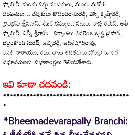
ఫ్యామిలీ, మంచు విష్ణు దంపతులు, మంచు మనోజ్
దంపతులు... దర్శకులు కోదండరామిరెడ్డి, ఎస్వీ కృష్ణారెడ్డి,
త్రివిక్రమ్ శ్రీనివాస్, శేఖర్ కమ్ముల.. నటులు రావు రమేష్, ఆలీ
ఫ్యామిలీ, ఎల్బీ శ్రీరామ్.. నిర్మాతలు శివలెంక కృష్ణ ప్రసాద్,
బెల్లంకొండ సురేష్, అచ్చిరెడ్డి, ఆదిశేషగిరిరావు,
కెఎల్ నారాయణ, రఘు బాబు తదితరులు హాజరై నూతన
వధూవరులకు శుభాకాంక్షలు తెలియజేశారు.
ఇవి కూడా చదవండి:
**************************************
*
*Bheemadevarapally Branchi: