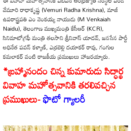
ఈ వివాహ మహోత్సవానికి ఏబీఎన్ ఆంధ్రజ్యోతి సంస్థల ఎండీ
వేమూరి రాధాకృష్ణ (Vemuri Radha Krishna), మాజీ
ఉపరాష్ట్రపతి ఎం వెంకయ్య నాయుడు (M Venkaiah
Naidu), తెలంగాణ ముఖ్యమంత్రి కేసీఆర్ (KCR),
సినిమాటోగ్రఫీ మంత్రి తలసాని శ్రీనివాస్ యాదవ్, జనసేన పార్టీ
అధినేత పవన్ కళ్యాణ్, ఎర్రబెల్లి దయాకర్ రావు, గంగుల
కమలాకర్ వంటి రాజకీయ ప్రముఖులు హాజరయ్యారు.
*బ్రహ్మానందం చిన్న కుమారుడు సిద్ధార్థ
వివాహ మహోత్సవానికి తరలివచ్చిన
ప్రముఖులు-
ఫొటో గ్యాలరీ