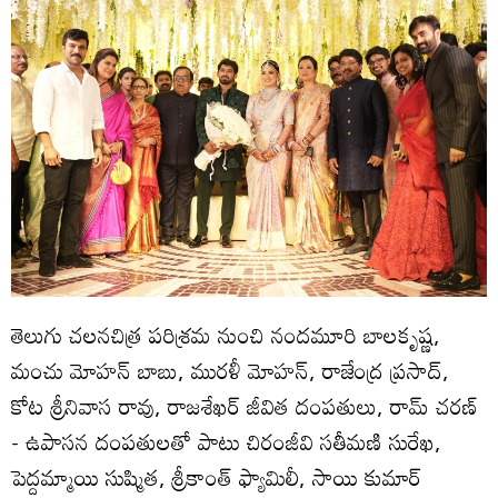
తెలుగు చలనచిత్ర పరిశ్రమ నుంచి నందమూరి బాలకృష్ణ,
మంచు మోహన్ బాబు, మురళీ మోహన్, రాజేంద్ర ప్రసాద్,
కోట శ్రీనివాస రావు, రాజశేఖర్ జీవిత దంపతులు, రామ్ చరణ్
- ఉపాసన దంపతులతో పాటు చిరంజీవి సతీమణి సురేఖ,
పెద్దమ్మాయి సుష్మిత, శ్రీకాంత్ ఫ్యామిలీ, సాయి కుమార్