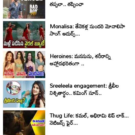
తప్పలా.. తప్పించా
Monalisa: తేనెకళ్ల సుందరి మోనాలిసా
సాంగ్ అదుర్స్...
Heroines: మనసును, శరీరాన్ని
ఆహ్లాదభరితంగా ..
Sreeleela engagement: శ్రీలీల
నిశ్చితార్థం.. కమింగ్‌ సూన్‌..
Thug Life: కమల్, అభిరామి లిప్ లాక్...
నెటిజన్స్ ఫైర్...