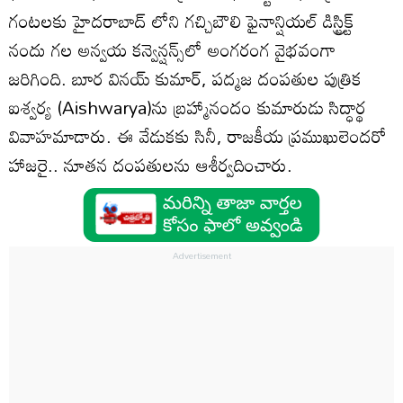
గంటలకు హైదరాబాద్ లోని గచ్చిబౌలి ఫైనాన్షియల్ డిస్ట్రిక్ట్
నందు గల అన్వయ కన్వెన్షన్స్‌లో అంగరంగ వైభవంగా
జరిగింది. బూర వినయ్ కుమార్, పద్మజ దంపతుల పుత్రిక
ఐశ్వర్య‌ (Aishwarya)ను బ్రహ్మానందం కుమారుడు సిద్ధార్థ
వివాహమాడారు. ఈ వేడుకకు సినీ, రాజకీయ ప్రముఖులెందరో
హాజరై.. నూతన దంపతులను ఆశీర్వదించారు.