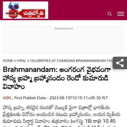
HOME
»
VIRAL
»
CELEBRITIES AT COMEDIAN BRAHMANANDAM YOUNGER S
Brahmanandam: అంగరంగ వైభవంగా
హాస్య బ్రహ్మ బ్రహ్మానందం రెండో కుమారుడి
వివాహం
ABN
, First Publish Date - 2023-08-19T10:15:11+05:30 IST
హాస్య బ్రహ్మ, తనదైన నటనతో వెయ్యికి పైగా చిత్రాల్లో భారతీయ
ప్రేక్షకులకు వినోదం అందించిన నటుడు బ్రహ్మానందం. ఆయన ద్వితీయ
కుమారుడు సిద్ధార్థ వివాహం శుక్రవారం (ఆగస్టు 18) రాత్రి 10.45