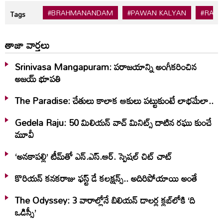
#BRAHMANANDAM
#PAWAN KALYAN
#RAM
Tags
తాజా వార్తలు
Srinivasa Mangapuram: పరాజయాన్ని అంగీకరించిన
అజయ్ భూపతి
The Paradise: చేతులు కాలాక ఆకులు పట్టుకుంటే లాభమేలా..
Gedela Raju: 50 మిలియన్‌ వాచ్‌ మినిట్స్‌ దాటిన రఘు కుంచే
మూవీ
‘అనకాపల్లి’ టీమ్‌తో ఎన్.ఎస్.ఆర్. స్పెషల్ చిట్ చాట్
కొరియన్ కనకరాజు ఫస్ట్ డే కలక్షన్స్.. అదిరిపోయాయి అంతే
The Odyssey: 3 వారాల్లోనే బిలియన్‌ డాలర్ల క్లబ్‌లోకి ‘ది
ఒడిస్సీ’