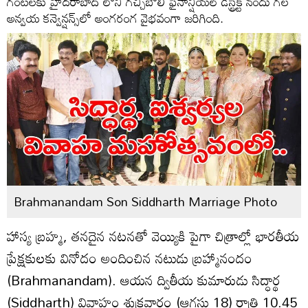
గంటలకు హైదరాబాద్ లోని గచ్చిబౌలి ఫైనాన్షియల్ డిస్ట్రిక్ట్ నందు గల
అన్వయ కన్వెన్షన్స్‌లో అంగరంగ వైభవంగా జరిగింది.
Brahmanandam Son Siddharth Marriage Photo
హాస్య బ్రహ్మ, తనదైన నటనతో వెయ్యికి పైగా చిత్రాల్లో భారతీయ
ప్రేక్షకులకు వినోదం అందించిన నటుడు బ్రహ్మానందం
(Brahmanandam). ఆయన ద్వితీయ కుమారుడు సిద్ధార్థ
(Siddharth) వివాహం శుక్రవారం (ఆగస్టు 18) రాత్రి 10.45