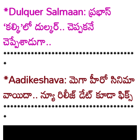
*Dulquer Salmaan: ప్రభాస్
‘కల్కి’లో దుల్కర్.. చెప్పకనే
చెప్పేశాడుగా..
**************************************
*
*Aadikeshava: మెగా హీరో సినిమా
వాయిదా.. న్యూ రిలీజ్ డేట్ కూడా ఫిక్స్
**************************************
*