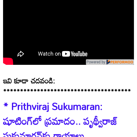
Powered by
ఇవి కూడా చదవండి:
**************************************
* Prithviraj Sukumaran:
షూటింగ్‌లో ప్రమాదం.. పృథ్వీరాజ్
సుకుమారన్‌కు గాయాలు