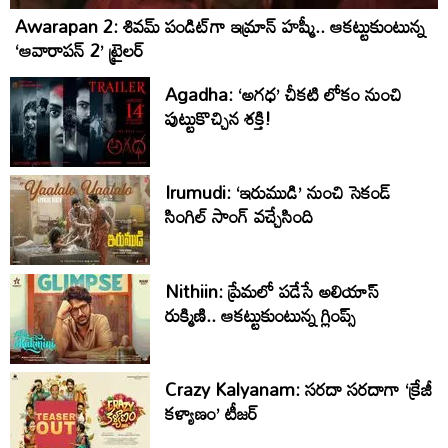
Awarapan 2: శివమ్ పండిట్‌గా ఇమ్రాన్ హష్మీ.. ఆకట్టుకుంటున్న
‘ఆవారాపన్ 2’ ట్రైలర్
Agadha: ‘అగధ’ చీకటి లోకం నుంచి
పుట్టుకొచ్చిన శక్తి!
Irumudi: ‘ఇరుముడి’ నుంచి సెకండ్
సింగిల్ సాంగ్ వచ్చేసింది
Nithiin: ప్రేమలో పడేసే అలియాస్
రుక్మిణి.. ఆకట్టుకుంటున్న గ్లింప్స్‌
Crazy Kalyanam: సరదా సరదాగా ‘క్రేజీ
కళ్యాణం’ టీజర్