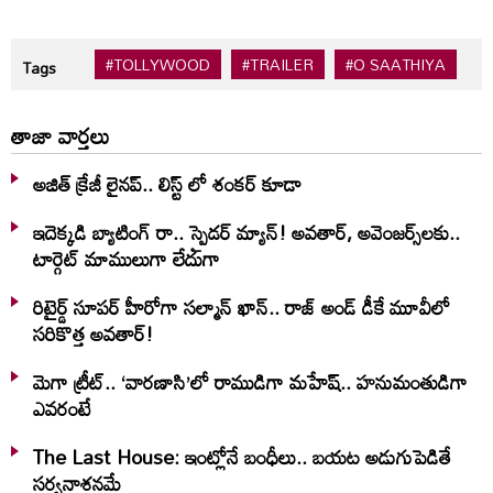
#TOLLYWOOD
#TRAILER
#O SAATHIYA
Tags
తాజా వార్తలు
అజిత్ క్రేజీ లైనప్.. లిస్ట్ లో శంకర్ కూడా
ఇదెక్క‌డి బ్యాటింగ్ రా.. స్పైడ‌ర్ మ్యాన్‌! అవ‌తార్‌, అవెంజ‌ర్స్‌ల‌కు..
టార్గెట్ మాములుగా లేదుగా
రిటైర్డ్ సూపర్ హీరోగా సల్మాన్ ఖాన్.. రాజ్ అండ్ డీకే మూవీలో
సరికొత్త అవతార్!
మెగా ట్రీట్.. ‘వారణాసి’లో రాముడిగా మహేష్.. హనుమంతుడిగా
ఎవరంటే
The Last House: ఇంట్లోనే బంధీలు.. బయట అడుగుపెడితే
సర్వనాశనమే