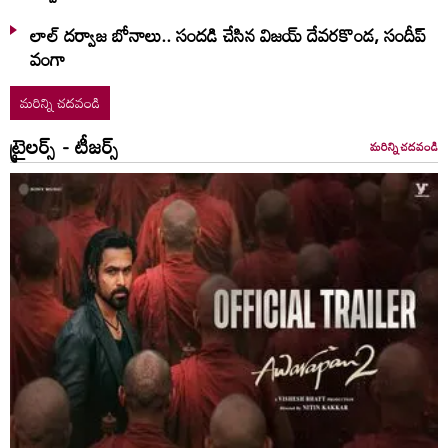
లాల్ ద‌ర్వాజ‌ బోనాలు.. సంద‌డి చేసిన విజ‌య్ దేవ‌ర‌కొండ‌, సందీప్
వంగా
మరిన్ని చదవండి
ట్రైలర్స్ - టీజర్స్
మరిన్ని చదవండి