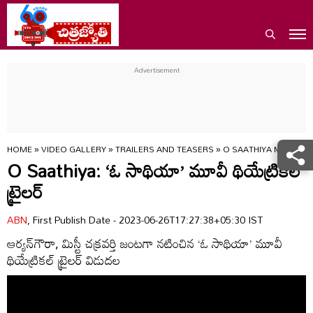
HOME
»
VIDEO GALLERY
»
TRAILERS AND TEASERS
»
O SAATHIYA MOVIE TH
O Saathiya: ‘ఓ సాథియా’ మూవీ థియేట్రికల్
ట్రైలర్
ABN
, First Publish Date - 2023-06-26T17:27:38+05:30 IST
ఆర్యన్‌గౌరా, మిస్టీ చక్రవర్తి జంటగా నటించిన ‘ఓ సాథియా’ మూవీ
థియేట్రికల్ ట్రైలర్ విడుదల