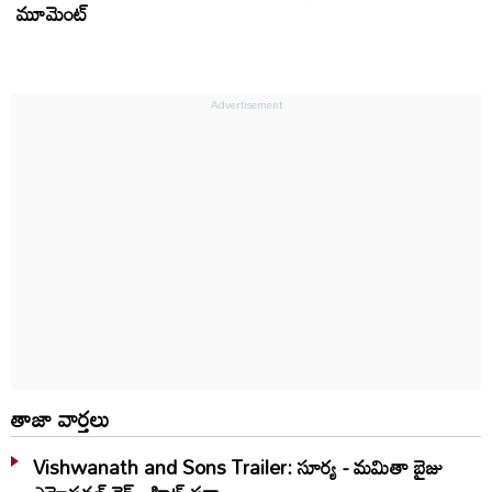
మూమెంట్‌
తాజా వార్తలు
Vishwanath and Sons Trailer: సూర్య - మమితా బైజు