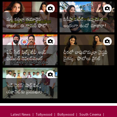
మళ్లీ కత్తిలా తయారైన
నికీషా పటేల్.. ఇప్పుడెంత
కాజల్.. ఈ గ్లామర్ ఫొటోలు
అందంగా ఉందో చూశారా!
చూశారా!
ఏపీ స్టేట్ ఫిల్మ్ టీవీ అండ్
చీరలో బాపుబొమ్మలా వైష్ణవి
థియేటర్ డెవలప్‌మెంట్
చైతన్య.. ఫొటోలు వైరల్
కార్పొరేషన్ నూతన కమిటీ
ప్రమాణ స్వీకారోత్సవం
‘లవ్ వైరస్’ షార్ట్ ఫిల్మ్
యూనిట్‌కు ప్రముఖుల
అభినందనలు
Latest News
Tollywood
Bollywood
South Cinema