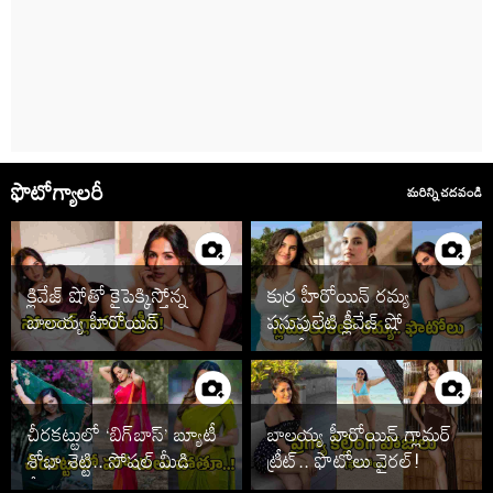
ఫొటోగ్యాలరీ
మరిన్ని చదవండి
క్లివేజ్ షోతో కైపెక్కిస్తోన్న
కుర్ర హీరోయిన్ రమ్య
బాలయ్య హీరోయిన్
పసుపులేటి క్లీవేజ్ షో
ఫొటోలు
చీరకట్టులో ‘బిగ్‌బాస్’ బ్యూటీ
బాలయ్య హీరోయిన్ గ్లామర్
శోభా శెట్టి.. సోషల్ మీడియా
ట్రీట్.. ఫొటోలు వైరల్!
షేక్!