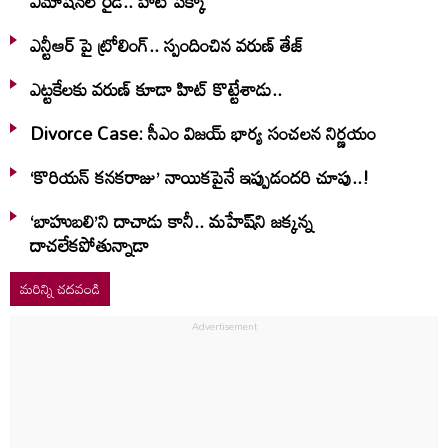
ఎమోషనల్ రైడ్.. హిట్ పక్కా
ఎన్టీఆర్ పై ట్రోలింగ్.. స్పందించిన వరుణ్ తేజ్
ఎట్టకేలకు వరుణ్ కూడా హిట్ కొట్టేశాడు..
Divorce Case: సీఎం విజయ్ భార్య సంచలన నిర్ణయం
‘కొరియన్ కనకరాజు’ నాయికపైనే ఇప్పుడందరి చూపు..!
‘బాహుబలి’ని దాచాడు కానీ.. మహేష్‌ని జక్కన్న
దాచలేకపోతున్నాడా
మరిన్ని చదవండి