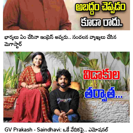
భార్యలు ఏం చేసినా ఇంప్రెస్ అవ్వరు.. సంచలన వ్యాఖ్యలు చేసిన
మెగాస్టార్
GV Prakash - Saindhavi: ఒకే వేదికపై.. ఎమోషనల్‌