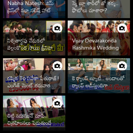
Nabha Natesh: జిమ్
స్కై బ్లూ శారీలో జో శర్మ..
డ్రెస్‌లో నభా నటేష్ హాట్
ఫొటోలు చూశారా?
హాట్‌గా.. పిక్స్ వైరల్!
నిశ్చితార్థపు వేడుకలో
Vijay Devarakonda
బెల్లంకొండ సాయి శ్రీనివాస్,
Rashmika Wedding
కావ్య రెడ్డి.. ఫొటోలు వైరల్
Photos
రష్మిక To నివేతా పేతురాజ్!
కె ర్యాంప్ బ్యూటీ.. అందాలతో
ఎంగేజ్ మెంట్ తరువాత పెళ్లి
ర్యాంప్ ఆడిస్తుందిగా
ఆపేసిన స్టార్స్ వీరే
చిట్టి నడుమునే చూపి..
చిత్రహింసలు పెడుతుందే