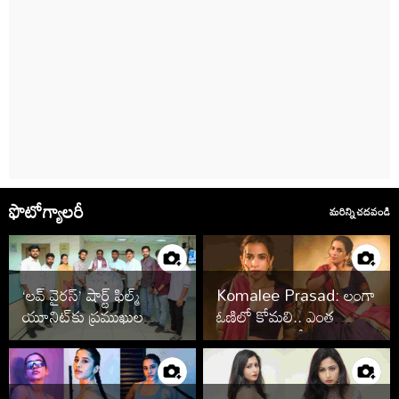
ఫొటోగ్యాలరీ
మరిన్ని చదవండి
‘లవ్ వైరస్’ షార్ట్ ఫిల్మ్
Komalee Prasad: లంగా
యూనిట్‌కు ప్రముఖుల
ఓణిలో కోమలి.. ఎంత
అభినందనలు
అందంగా ఉందో!