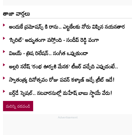
తాజా వార్తలు
అందుకే ప్రమోషన్స్ కి రాను.. ఎట్టకేలకు నోరు విప్పిన నయనతార
‘స్పిరిట్’ అద్భుతంగా వస్తోంది - సందీప్ రెడ్డి వంగా
విజయ్ - త్రిష రిలేషన్.. సంగీత ఒప్పుకుందా
అల్లరి నరేష్ ‘రంభ ఊర్వశి మేనక’ టీజర్ వచ్చేది ఎప్పుడంటే..
స్వాతంత్య్ర దినోత్సవం రోజు పవన్ కళ్యాణ్ ఇచ్చే ట్రీట్ ఇదే!
బర్త్‌‌డే స్పెషల్.. నటవారసుల్లో మహేష్ బాబు స్థాయే వేరు!
మరిన్ని చదవండి