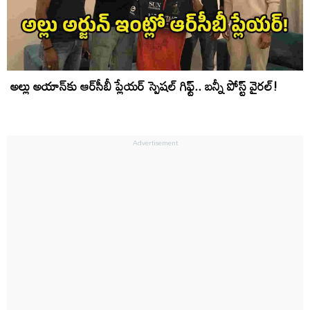
అల్లు అయాన్‌కు ఆర్‌సీబీ ప్లేయర్ స్పెషల్ గిఫ్ట్.. బన్నీ పోస్ట్ వైరల్!