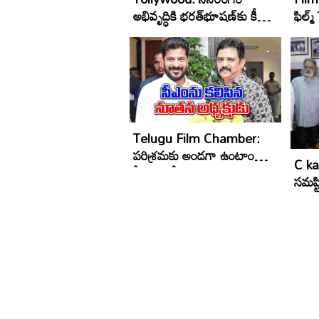
అభివృద్ధికి భరత్‌భూషణ్‌కు కీలక
ఫిల్మ్
పదవి..
గా...
Telugu Film Chamber:
పరిశ్రమకు అండగా ఉంటాం
C ka
సీఎం హామీ!
సమష్ట
సమస్య