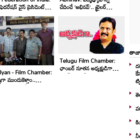
 ఫెడరేషన్ వైస్ ప్రెసిడెంట్
చేదించే ‘అభినవ్’.. ట్రైలర్
విడుదల
తాజా
Telugu Film Chamber:
దర
ఛాంబర్‌ నూతన అధ్యక్షుడిగా
lyan - Film Chamber:
కే
భరత్ భూషణ్‌!
ిగా ముందుకెళ్తాం..
ట్వ
లు పరిష్కరిస్తాం!
తె
వర
కి
నీ