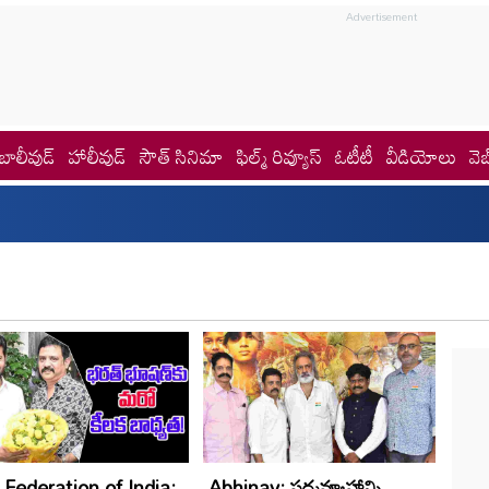
బాలీవుడ్
హాలీవుడ్
సౌత్ సినిమా
ఫిల్మ్ రివ్యూస్
ఓటీటీ
వీడియోలు
వెబ
 Federation of India:
Abhinav: పద్మవ్యూహాన్ని