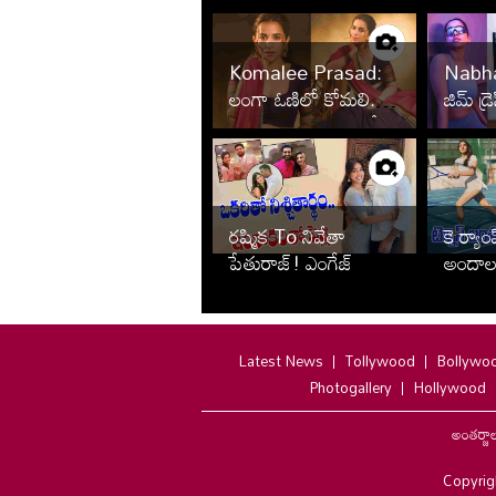
Komalee Prasad:
Nabh
లంగా ఓణిలో కోమలి..
జిమ్ డ్
ఎంత అందంగా ఉందో!
హాట్ హాట
వైరల్!
రష్మిక To నివేతా
కె ర్యాం
పేతురాజ్! ఎంగేజ్
అందాలత
మెంట్ తరువాత పెళ్లి
ఆడిస్తు
ఆపేసిన స్టార్స్ వీరే
Latest News
Tollywood
Bollywo
Photogallery
Hollywood
అంతర్జా
Copyrig