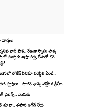
 వార్తలు
్శన్‌కు భారీ షాక్.. రేణుకాస్వామి హత్య
సులో ముగ్గురు అప్రూవర్లు, కేసులో బిగ్
ిస్ట్!
లుగులో లోకేష్ సినిమా పరిస్థితి ఏంటి..
ుస ప్లాపులు.. సూపర్ ఛాన్స్ పట్టేసిన శ్రీలీల
ంగ్ సైలెన్స్.. ఎందుకు
ల్ మావా.. ఈసారి ఆగేదే లేదు