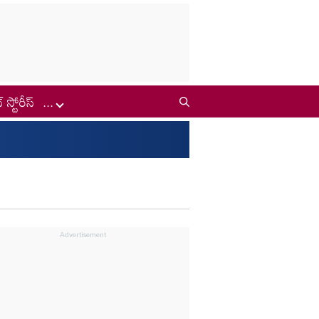
్ స్టోరీస్
...