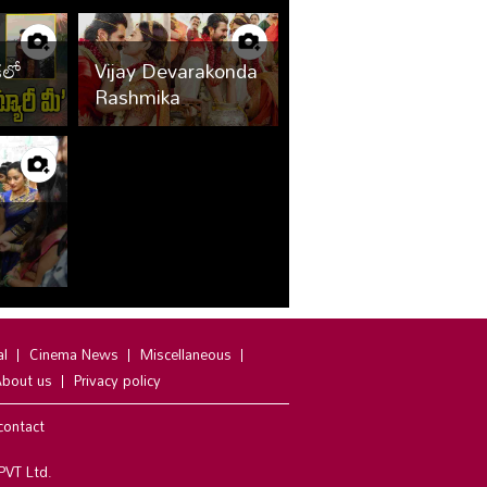
ుకలో
Vijay Devarakonda
ి
Rashmika
్డి..
Wedding Photos
al
Cinema News
Miscellaneous
bout us
Privacy policy
contact
PVT Ltd.