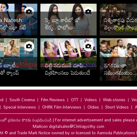
a Natesh:
స్కై బ్లూ శారీలో జో
నిశ్చితార్థపు వేడ
రెస్‌లో నభా నటేష్
శర్మ.. ఫొటోలు
బెల్లంకొండ సాయ
్‌గా.. పిక్స్
చూశారా?
శ్రీనివాస్, కావ్య రెడ
ఫొటోలు వైరల్
ప్ బ్యూటీ..
చిట్టి నడుమునే చూపి..
నగరమంతా
ో ర్యాంప్
చిత్రహింసలు పెడుతుందే
సమంతమయం...
ందిగా
od
South Cinema
Film Reviews
OTT
Videos
Web-stories
Vir
Special Interviews
OHRK Film Interviews
Oldies
Short Videos
A
లంలో ప్రకటనల కొరకు సంప్రదించండి
|
For internet advertisement and sales please 
Mailicon digitalsales@Chitrajyothy.com
ht © and Trade Mark Notice owned by or licensed to Aamoda Publications 