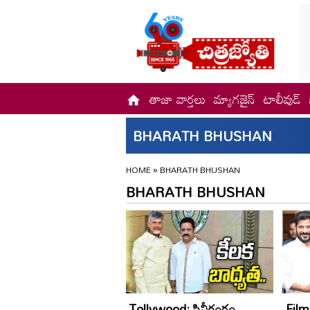
తాజా వార్తలు
మ్యాగజైన్
టాలీవుడ్
BHARATH BHUSHAN
HOME
»
BHARATH BHUSHAN
BHARATH BHUSHAN
Tollywood: సినీరంగం
Film