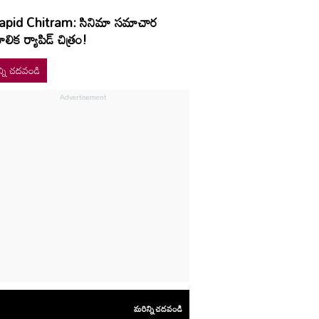
apid Chitram: సినిమా సమాచార
లిక ర్యాపిడ్ చిత్రం!
్ని చదవండి
మరిన్ని చదవండి