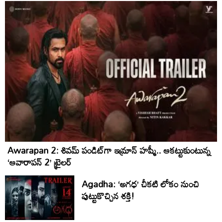
Awarapan 2: శివమ్ పండిట్‌గా ఇమ్రాన్ హష్మీ.. ఆకట్టుకుంటున్న
‘ఆవారాపన్ 2’ ట్రైలర్
Agadha: ‘అగధ’ చీకటి లోకం నుంచి
పుట్టుకొచ్చిన శక్తి!