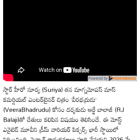
Powered by
స్టార్ హీరో సూర్య (Suriya) తన మాగ్నమోపస్ మాస్
కమర్షియల్ ఎంటర్‌టైనర్ చిత్రం ‘వీరభద్రుడు’
(VeeraBhadrudu) కోసం దర్శకుడు ఆర్జే బాలాజీ (RJ
Balaji)తో చేతులు కలిపిన విషయం తెలిసిందే. ఈ మోస్ట్
ఎవైటెడ్ మూవీని డ్రీమ్ వారియర్ పిక్చర్స్ భారీ స్థాయిలో
నిర్మించింది. సెన్సార్ కార్యక్రమాలు పూర్తి చేసుకుని 2026 మే