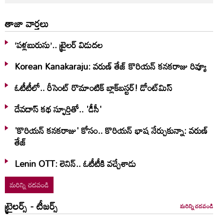
తాజా వార్తలు
‘పళ్లబురుసు’.. ట్రైలర్ విడుదల
Korean Kanakaraju: వరుణ్ తేజ్ కొరియన్‌ కనకరాజు రివ్యూ
ఓటీటీలో.. రీసెంట్ రొమాంటిక్‌ బ్లాక్‌బ‌స్ట‌ర్‌! డోంట్‌మిస్‌
దేవదాస్ కథ స్ఫూర్తితో.. 'డీసీ'
'కొరియన్ కనకరాజు' కోసం.. కొరియన్ భాష నేర్చుకున్నా: వరుణ్
తేజ్
Lenin OTT: లెనిన్.. ఓటీటీకి వ‌చ్చేశాడు
మరిన్ని చదవండి
ట్రైలర్స్ - టీజర్స్
మరిన్ని చదవండి