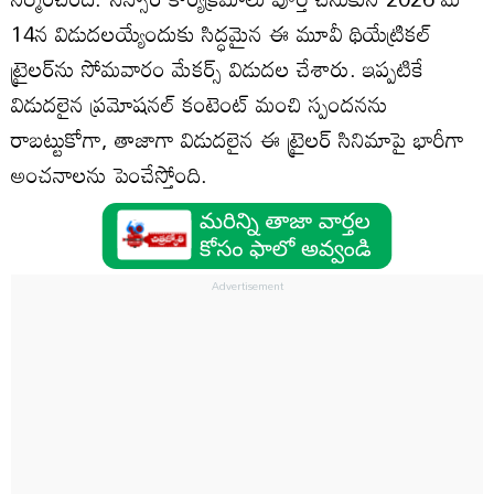
14న విడుదలయ్యేందుకు సిద్ధమైన ఈ మూవీ థియేట్రికల్
ట్రైలర్‌ను సోమవారం మేకర్స్ విడుదల చేశారు. ఇప్పటికే
విడుదలైన ప్రమోషనల్ కంటెంట్ మంచి స్పందనను
రాబట్టుకోగా, తాజాగా విడుదలైన ఈ ట్రైలర్ సినిమాపై భారీగా
అంచనాలను పెంచేస్తోంది.