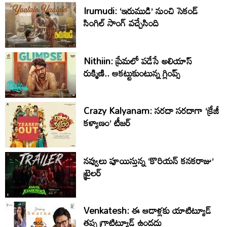
Irumudi: ‘ఇరుముడి’ నుంచి సెకండ్
సింగిల్ సాంగ్ వచ్చేసింది
Nithiin: ప్రేమలో పడేసే అలియాస్
రుక్మిణి.. ఆకట్టుకుంటున్న గ్లింప్స్‌
Crazy Kalyanam: సరదా సరదాగా ‘క్రేజీ
కళ్యాణం’ టీజర్
నవ్వులు పూయిస్తున్న ‘కొరియన్ కనకరాజు’
ట్రైలర్
Venkatesh: ఈ ఆడాళ్లకు యాటిట్యూడ్
తప్ప గ్రాటిట్యూడ్ ఉండదు