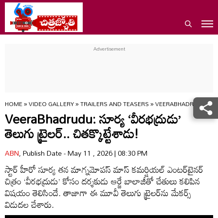
HOME
»
VIDEO GALLERY
»
TRAILERS AND TEASERS
»
VEERABHADRUDU TELU
VeeraBhadrudu: సూర్య ‘వీరభద్రుడు’
తెలుగు ట్రైలర్.. చితక్కొట్టేశాడు!
ABN
, Publish Date - May 11 , 2026 | 08:30 PM
స్టార్ హీరో సూర్య తన మాగ్నమోపస్ మాస్ కమర్షియల్ ఎంటర్‌టైనర్
చిత్రం ‘వీరభద్రుడు’ కోసం దర్శకుడు ఆర్జే బాలాజీతో చేతులు కలిపిన
విషయం తెలిసిందే. తాజాగా ఈ మూవీ తెలుగు ట్రైలర్‌ను మేకర్స్
విడుదల చేశారు.