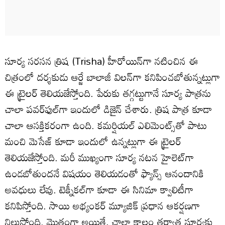
సూర్య సరసన త్రిష (Trisha) హీరోయిన్‌గా నటించిన ఈ
చిత్రంలో దర్శకుడు ఆర్జే బాలాజీ విలన్‌గా కనిపించబోతున్నట్లుగా
ఈ ట్రైలర్ తెలియజేస్తోంది. పేరుకు తగ్గట్టుగానే సూర్య పాత్రను
చాలా పవర్‌ఫుల్‌గా ఇందులో డిజైన్ చేశారు. త్రిష పాత్ర కూడా
చాలా ఆసక్తికరంగా ఉంది. కమర్షియల్ ఎలిమెంట్స్‌తో పాటు
మంచి మెసేజ్ కూడా ఇందులో ఉన్నట్లుగా ఈ ట్రైలర్
తెలియజేస్తోంది. మరీ ముఖ్యంగా సూర్య నటన హైలెట్‌‌గా
ఉండబోతుందనే విషయం తెలియడంతో ఫ్యాన్స్ ఆనందానికి
అవధులు లేవు. టెక్నీకల్‌గా కూడా ఈ సినిమా క్వాలిటీగా
కనిపిస్తోంది. సాయి అభ్యంకర్ మ్యూజిక్ ప్రధాన ఆకర్షణగా
నిలుస్తోంది. మొత్తంగా అయితే, చాలా కాలం తర్వాత సూర్యకు