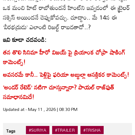
ఒక మంచి హిట్ రాబోతుందనే హింట్‌ని ఇవ్వడంలో ఈ ట్రైలర్
సక్సెస్ అయిందనే చెప్పుకోవచ్చు. చూద్దాం.. మే 14న ఈ
‘వీరభద్రుడు’ ఎలాంటి రిజల్ట్ రాబడతాడో..?
ఇవి కూడా చదవండి:
తన తొలి సినిమా హీరో విజయ్‌ పై ప్రియాంక చోప్రా షాకింగ్
కామెంట్స్!
అవసరమే కానీ.. పెళ్లిపై ఫరియా అబ్దుల్లా ఆసక్తికర కామెంట్స్!
‘అండర్‌ రేటెడ్‌’ నటిగా చూస్తున్నారా? పాయల్ రాజ్‌ఫుత్‌
సమాధానమిదే!
Updated at - May 11 , 2026 | 08:30 PM
#SURIYA
#TRAILER
#TRISHA
Tags