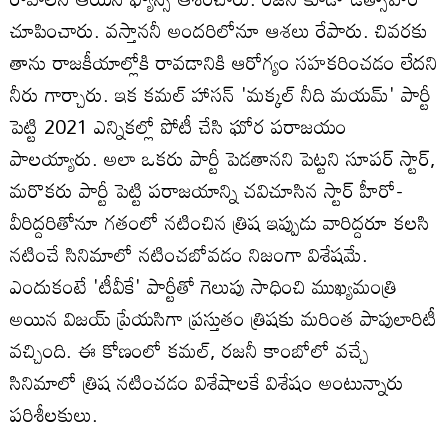
చూపించారు. వస్తాననీ అందరిలోనూ ఆశలు రేపారు. చివరకు
తాను రాజకీయాల్లోకి రావడానికి ఆరోగ్యం సహకరించడం లేదని
నీరు గార్చారు. ఇక కమల్ హాసన్ 'మక్కల్ నీది మయమ్' పార్టీ
పెట్టి 2021 ఎన్నికల్లో పోటీ చేసి ఘోర పరాజయం
పాలయ్యారు. అలా ఒకరు పార్టీ పెడతానని పెట్టని సూపర్ స్టార్,
మరొకరు పార్టీ పెట్టి పరాజయాన్ని చవిచూసిన స్టార్ హీరో-
వీరిద్దరితోనూ గతంలో నటించిన త్రిష ఇప్పుడు వారిద్దరూ కలసి
నటించే సినిమాలో నటించబోవడం నిజంగా విశేషమే.
ఎందుకంటే 'టీవీకే' పార్టీతో గెలుపు సాధించి ముఖ్యమంత్రి
అయిన విజయ్ ప్రేయసిగా ప్రస్తుతం త్రిషకు మరింత పాపులారిటీ
వచ్చింది. ఈ కోణంలో కమల్, రజనీ కాంబోలో వచ్చే
సినిమాలో త్రిష నటించడం విశేషాలకే విశేషం అంటున్నారు
పరిశీలకులు.