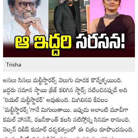
Trisha
అసలు సిసలు మల్టీస్టారర్స్ వెలుగు చూడక కొన్నేళ్ళయింది.
ఇద్దరు సమాన స్థాయి క్రేజ్ కలిగిన స్టార్స్ నటించినప్పుడే అది
'రియల్ మల్టీస్టారర్' అవుతుంది. మిగిలినవి కేవలం
'మల్టీస్టారర్స్'గానే మిగులుతాయి. ఇప్పుడు అలాంటి మూవీగా
కమల్ హాసన్, రజనీకాంత్ కలసి నటిస్తోన్న సినిమా రానుంది.
నెల్సన్ దిలీప్ కుమార్ దర్శకత్వంలో ఈ చిత్రం రూపొందనుంది.