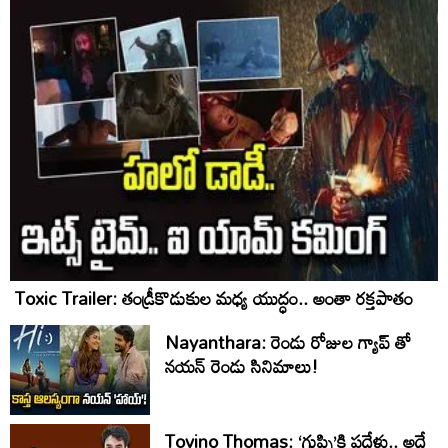
Toxic Trailer: తండ్రీకొడుకుల మధ్య యుద్ధం.. అంతా రక్తపాతం
Nayanthara: రెండు రోజుల గ్యాప్ తో
నయన్ రెండు సినిమాలు!
Tovino Thomas: ‘గుప్పి’కి పదేళ్లు.. అదే