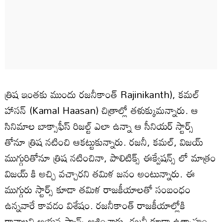
త్రిష ఇంతకు ముందు రజనీకాంత్ Rajinikanth), కమల్
హాసన్ (Kamal Haasan) చిత్రాల్లో తళుక్కుమన్నారు. ఆ
సినిమాల బాక్సాఫీస్ రిజల్ట్ ఎలా ఉన్నా ఆ సీనియర్ స్టార్స్
తోనూ త్రిష నటించి ఆకట్టుకున్నారు. రజనీ, కమల్, విజయ్
ముగ్గురితోనూ త్రిష నటించినా, పాలిటిక్స్ ఈక్వేషన్స్ లో మాత్రం
విజయ్ కి అచ్చి వచ్చారని తమిళ జనం అంటున్నారు. ఈ
ముగ్గురు స్టార్స్ కూడా తమిళ రాజకీయాలతో సంబంధం
ఉన్నవారే కావడం విశేషం. రజనీకాంత్ రాజకీయాల్లోకి
రావాలని ఆయన ఫ్యాన్స్ ఆశించారు. రజనీ కూడా ఉత్సాహం