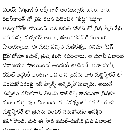
విజయ్‌ (Vijay) కి లక్కీ గాళ్ అంటున్నారు జనం. కానీ,
రజనీకాంత్ తో త్రిష కలసి నటించిన 'పేట్ట' పెద్దగా
ఆకట్టుకోలేక పోయింది. ఇక కమల్ హాసన్ తో త్రిష స్క్రీన్ షేర్
చేసుకున్న 'మన్మధన్ అంబు, తూంగవనమ్" పరాజయం
పాలయ్యాయి. ఈ మధ్య వచ్చిన మణిరత్నం సినిమా 'థగ్
లైఫ్'లోనూ కమల్, త్రిష కలసి నటించారు. ఆ మూవీ ఎలాంటి
పరాజయం పాలయిందో అందరికీ తెలిసిందే. అలా రజనీ,
కమల్ ఇద్దరికీ అంతగా అచ్చిరాని త్రిషను వారి మల్టీస్టారర్ లో
ఎంచుకోవడంపై సినీ ఫ్యాన్స్ ఆశ్చర్యపోతున్నారు. అయితే
ప్రస్తుతం తమిళనాట విజయ్ పాలిటిక్స్ కారణంగా త్రిషకూ
మంచి గుర్తింపు లభించింది. ఈ నేపథ్యంలో కమల్- రజనీ
మల్టీస్టారర్ లో త్రిషను ఎంపిక చేసుకోవడం ఆసక్తిని
కలిగిస్తోంది. మరి ఈ సారి కమల్-రజనీకి త్రిష ఎలాంటి
ఫలితాన్ని అందిస్తారో చూడాలి.