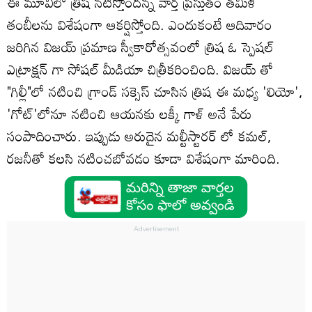
ఈ మూవీలో త్రిష నటిస్తోందన్న వార్త ప్రస్తుతం తమిళ
తంబీలను విశేషంగా ఆకర్షిస్తోంది. ఎందుకంటే ఆదివారం
జరిగిన విజయ్ ప్రమాణ స్వీకారోత్సవంలో త్రిష ఓ స్పెషల్
ఎట్రాక్షన్ గా సోషల్ మీడియా చిత్రీకరించింది. విజయ్ తో
"గిల్లీ"లో నటించి గ్రాండ్ సక్సెస్ చూసిన త్రిష ఈ మధ్య 'లియో',
'గోట్'లోనూ నటించి ఆయనకు లక్కీ గాళ్ అనే పేరు
సంపాదించారు. ఇప్పుడు అరుదైన మల్టీస్టారర్ లో కమల్,
రజనీతో కలసి నటించబోవడం కూడా విశేషంగా మారింది.