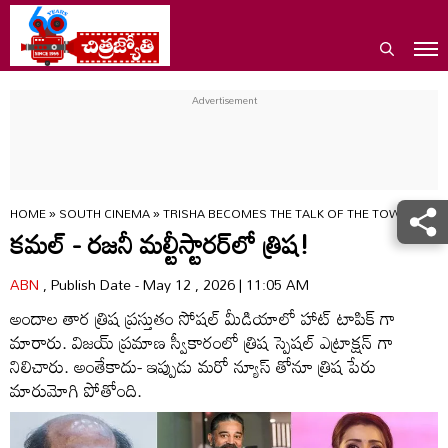
HOME
»
SOUTH CINEMA
»
TRISHA BECOMES THE TALK OF THE TOWN ONA
కమల్ - రజనీ మల్టీస్టారర్‌లో త్రిష!
ABN
, Publish Date - May 12 , 2026 | 11:05 AM
అందాల తార త్రిష ప్రస్తుతం సోషల్ మీడియాలో హాట్ టాపిక్ గా
మారారు. విజయ్ ప్రమాణ స్వీకారంలో త్రిష స్పెషల్ ఎట్రాక్షన్ గా
నిలిచారు. అంతేకాదు- ఇప్పుడు మరో న్యూస్ తోనూ త్రిష పేరు
మారుమోగి పోతోంది.