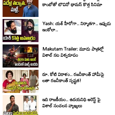
కాంబోతో టొవినో థామస్‌ కొత్త సినిమా
Yash: యశ్ హీరోగా.. నిర్మాతగా.. ఇప్పుడు
ఇంకోలా..
Makutam Trailer: మూడు పాత్రల్లో
విశాల్ నట విశ్వరూపం
రూ. కోటి విరాళం.. రజనీకాంత్ హామీపై
లతా రజనీకాంత్ స్పష్టత!
ఇది రాజకీయం.. ఉదయనిధి అరెస్ట్ పై
విశాల్ సంచలన వ్యాఖ్యలు