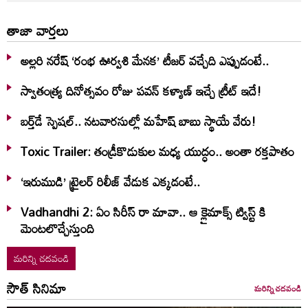
తాజా వార్తలు
అల్లరి నరేష్ ‘రంభ ఊర్వశి మేనక’ టీజర్ వచ్చేది ఎప్పుడంటే..
స్వాతంత్య్ర దినోత్సవం రోజు పవన్ కళ్యాణ్ ఇచ్చే ట్రీట్ ఇదే!
బర్త్‌‌డే స్పెషల్.. నటవారసుల్లో మహేష్ బాబు స్థాయే వేరు!
Toxic Trailer: తండ్రీకొడుకుల మధ్య యుద్ధం.. అంతా రక్తపాతం
‘ఇరుముడి’ ట్రైలర్ రిలీజ్ వేడుక ఎక్కడంటే..
Vadhandhi 2: ఏం సిరీస్ రా మావా.. ఆ క్లైమాక్స్ ట్విస్ట్ కి
మెంటలొచ్చేస్తుంది
మరిన్ని చదవండి
సౌత్ సినిమా
మరిన్ని చదవండి