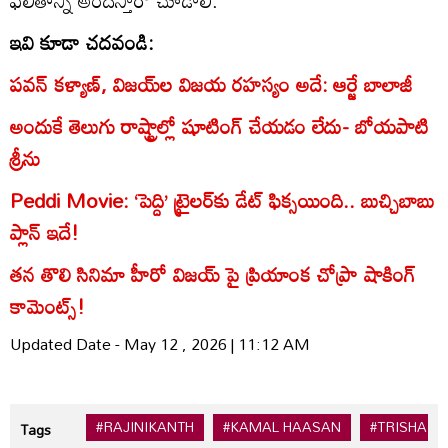
ఇవి కూడా చదవండి:
పవన్ కళ్యాణ్, విజయ్‌ల విజయ రహస్యం అదే: ఆర్జే బాలాజీ
అందుకే తెలుగు రాష్ట్రాల్లో షూటింగ్ చేయడం లేదు- బోయపాటి
శ్రీను
Peddi Movie: ‘పెద్ది’ ట్రైలర్‌కు డేట్ ఫిక్సయింది.. బుచ్చిబాబు
ప్లాన్ ఇదే!
తన తొలి సినిమా హీరో విజయ్‌ పై ప్రియాంక చోప్రా షాకింగ్
కామెంట్స్!
Updated Date - May 12 , 2026 | 11:12 AM
#RAJINIKANTH
#KAMAL HAASAN
#TRISHA
Tags