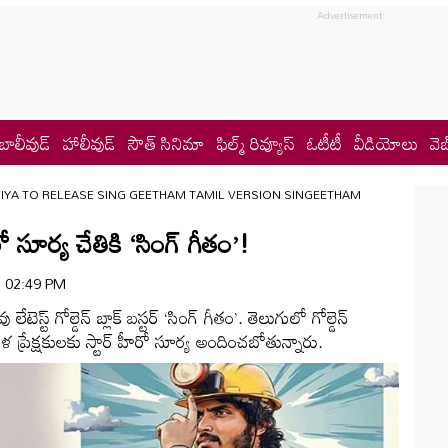
బాలీవుడ్
హాలీవుడ్
సౌత్ సినిమా
ఫిల్మ్ రివ్యూస్
ఓటీటీ
వీడియోలు
వెబ
IYA TO RELEASE SING GEETHAM TAMIL VERSION SINGEETHAM
సూర్య చేతికి ‘సింగ్ గీతం’!
 | 02:49 PM
 లేటెస్ట్ గోల్డెన్ బ్లాక్ బస్టర్ ‘సింగ్ గీతం’. తెలుగులో గోల్డెన్
 తమిళ ప్రేక్షకులకు స్టార్ హీరో సూర్య అందించబోతున్నారు.