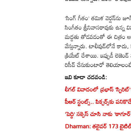
‘సింగ్ గీతం’ తమిళ వెర్షన్‌ను 
సింగీతం శ్రీనివాసరావుకు ఉన్న
మద్దతు తోడవడంతో ఈ చిత్రం 
వేస్తున్నారు. టాలీవుడ్‌లోనే కాదు
క్రియేట్ చేశాయి. ఇప్పుడీ లెజెండ్ 
రిసీవ్ చేసుకుంటారో తెలియాలంట
ఇవి కూడా చదవండి:
లీగల్ వివాదంలో ప్రభాస్ ‘స్పిరిట్’
పీఆర్ స్టంట్స్.. పిక్చర్స్‌కు పనికొచ
‘పెద్ది’ సక్సెస్ చూసి నాకు ‘ఠాగూర
Dharman: తలైవర్ 173 టైటిల్ ఖరా