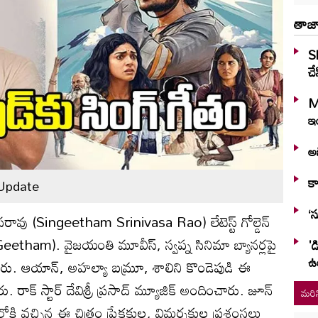
తాజా
S
చే
M
ఇం
అభ
కా
Update
‘స
నివాసరావు (Singeetham Srinivasa Rao) లేటెస్ట్ గోల్డెన్
ng Geetham). వైజయంతి మూవీస్, స్వప్న సినిమా బ్యానర్లపై
'డ
ఉ
మించారు. ఆయాన్, అహల్యా బమ్రూ, శాలిని కొండెపుడి ఈ
. రాక్ స్టార్ దేవిశ్రీ ప్రసాద్ మ్యూజిక్ అందించారు. జూన్
మరిన
ోకి వచ్చిన ఈ చిత్రం ప్రేక్షకుల, విమర్శకుల ప్రశంసలు