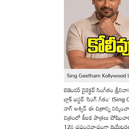
Sing Geetham Kollywood 
లెజెండరీ డైరెక్టర్ సింగీతం శ్రీ
బ్లాక్ బస్టర్ ‘సింగ్ గీతం’ (Si
నాగ్ అశ్విన్ ఈ చిత్రాన్ని నిర్
చిత్రంలో కీలక పాత్రలు పోషించారు
12న ప్రపంచవ్యాప్తంగా థియేటర్లల