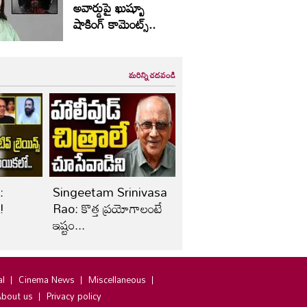
అవార్డుపై ఖుష్బూ
షాకింగ్ కామెంట్స్..
మరిన్ని చదవండి
:
Singeetam Srinivasa
!
Rao: కొత్త ప్రయోగాలంటే
ఇష్టం...
al
Cinema News
Miscellaneous
bout us
Privacy policy