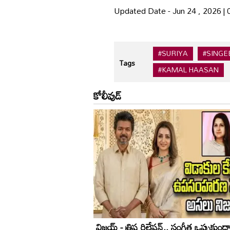
Updated Date - Jun 24 , 2026 |
#SURIYA
#SINGE
Tags
#KAMAL HAASAN
కోలీవుడ్
విజయ్ - త్రిష రిలేషన్.. సంగీత ఒప్పుకుంద