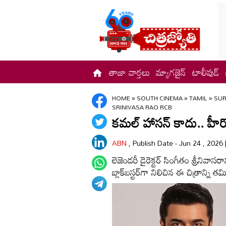
తాజా వార్తలు
మ్యాగజైన్
టాలీవుడ్
HOME
»
SOUTH CINEMA
»
TAMIL
»
SUR
SRINIVASA RAO RCB
కమల్ హాసన్ కాదు.. హీరో 
ABN
, Publish Date - Jun 24 , 2026
లెజెండరీ డైరెక్టర్ సింగీతం శ్రీనివాసరావు
బ్లాక్‌బస్టర్‌గా నిలిచిన ఈ చిత్రాన్ని