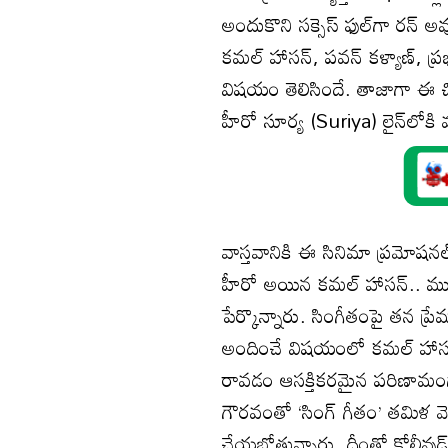
అందుకొని సక్సెస్ ఫుల్‌గా రన్ అ
కమల్ హాసన్, పవన్ కళ్యాణ్, ప్రభ
విషయం తెలిసిందే. తాజాగా ఈ చిత్
హీరో సూర్య (Suriya) లైన్‌లోకి 
వాస్తవానికి ఈ సినిమా ప్రమోషన
హీరో అయిన కమల్ హాసన్.. ముంద
పేర్కొన్నారు. సింగీతంపై తన ప్ర
అందించే విషయంలో కమల్ హాస
రావడం ఆసక్తికరమైన పరిణామంగా
గౌరవంతో ‘సింగ్ గీతం’ తమిళ వెర్
చేయబోతున్నారు. దీంతో కోలీవుడ్‌ల