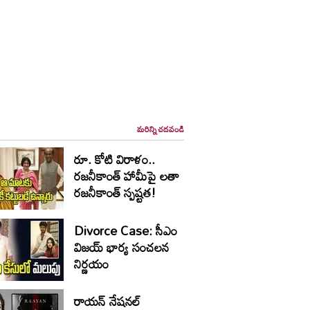
మరిన్ని చదవండి
రూ. కోటి విరాళం..
రజనీకాంత్ హామీపై లతా
రజనీకాంత్ స్పష్టత!
Divorce Case: సీఎం
విజయ్ భార్య సంచలన
నిర్ణయం
రాయన్ నేషనల్