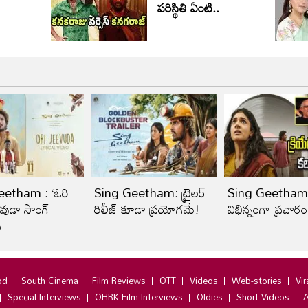
పరిస్థితి ఏంటి..
eetham : ‘ఓరి
Sing Geetham: ట్రైలర్
Sing Geetham
ీవుడా సాంగ్
రిలీజ్ కూడా ప్రయోగమే!
విభిన్నంగా ప్రచారం
ి
od
South Cinema
Film Reviews
OTT
Videos
Web-stories
Vir
Special Interviews
OHRK Film Interviews
Oldies
Short Videos
A