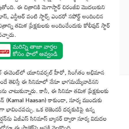
వుతోంది. ఈ చిత్రానికి మెగాస్టార్ చిరంజీవి మొదలుకుని
ాస్, ఎన్టీఆర్ వంటి స్టార్స్ ఎందరో సపోర్ట్ అందించిన
రాన్ని తమిళ ప్రేక్షకులకు అందించేందుకు కోలీవుడ్ స్టార్
వచ్చారు.
ల్ ఈవెంట్‌లో యూనివర్సల్ హీరో, సింగీతం‌ అభిమాన
ే తెలిస్తే ఈ సినిమాలో నేనూ భాగమయ్యేవాడినని
ేమను చాటుకున్నారు. కానీ, ఈ సినిమా తమిళ ప్రేక్షకులకు
న్ (Kamal Haasan) కాకుండా, సూర్య ముందుకు
 భావించవచ్చు. ఒక లెజెండరీ దర్శకుడిపై ఉన్న
షన్‌ను ఏజీఎస్ సినిమాస్ బ్యానర్ ద్వారా సూర్య విడుదల
ోనూ ఈ ప్రాజెక్ట్‌పై ఆసక్తి నెలకొంది.