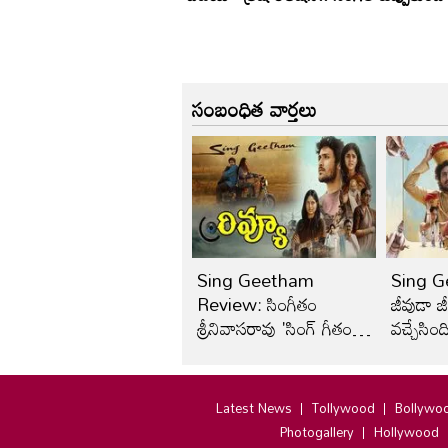
సంబంధిత వార్తలు
Sing Geetham
Sing G
Review: సింగీతం
జీవుడా జ
శ్రీనివాసరావు 'సింగ్ గీతం'
వచ్చేసింద
రివ్యూ
Latest News
Tollywood
Bollywo
Photogallery
Hollywood