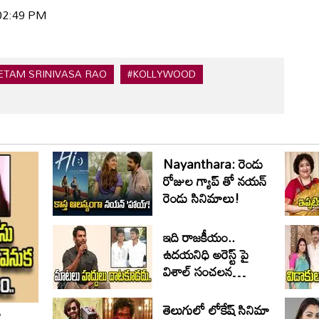
 02:49 PM
ETAM SRINIVASA RAO
#KOLLYWOOD
Nayanthara: రెండు
రోజుల గ్యాప్ తో నయన్
రెండు సినిమాలు!
ఇది రాజకీయం..
ఉదయనిధి అరెస్ట్ పై
విశాల్ సంచలన
వ్యాఖ్యలు
తెలుగులో లోకేష్ సినిమా
ా