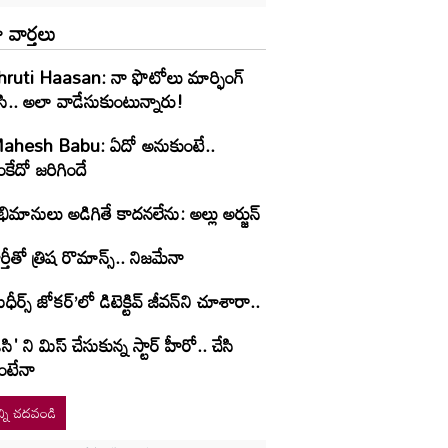
 వార్తలు
hruti Haasan: నా ఫొటోలు మార్ఫింగ్
సి.. అలా వాడేసుకుంటున్నారు!
ahesh Babu: ఏదో అనుకుంటే..
కేదో జరిగిందే
ిమానులు అడిగితే కాదనలేను: అల్లు అర్జున్
ర్తీతో త్రిష రొమాన్స్.. నిజమేనా
ుధీర్స్ జోకర్’లో డిటెక్టివ్ జీవన్‌ని చూశారా..
ిసి' ని మిస్ చేసుకున్న స్టార్ హీరో.. చేసి
ంటేనా
్ని చదవండి