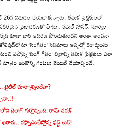
జూన్ 26న విడుదల చేయబోతున్నారు. తమిళ ప్రేక్షకులలో
 విపరీతమైన ప్రజాదరణతో పాటు.. కమల్ హాసన్, సూర్యల
అక్కడ కూడా భారీ ఆదరణ పొందుతుందని అంతా అంచనా
, కోలీవుడ్‌లోనూ ‘సింగీతం’ సినిమాలు అప్పట్లో రికార్డులను
నుంచి వస్తోన్న ‘సింగ్ గీతం’ చిత్రాన్ని తమిళ ప్రేక్షకులు ఎలా
ే మాత్రం ఇంకొన్ని గంటలు వెయిట్ చేయాల్సిందే.
.. టైటిల్ మార్చాల్సిందేనా?
్చేనా..!
్’‌లోని డైలాగ్ గుర్తొచ్చింది: రామ్ చరణ్
రు.. రఫ్పాడించేస్తోన్న ఫస్ట్ లుక్!