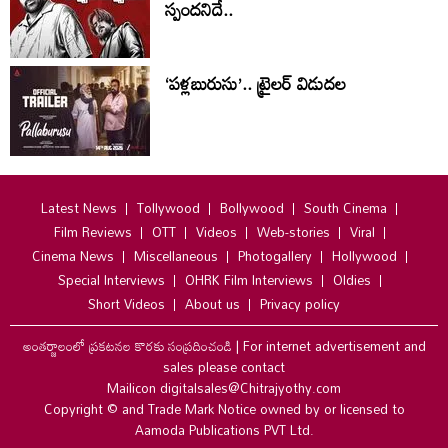
స్పందనిదే..
‘పళ్లబురుసు’.. ట్రైలర్ విడుదల
Latest News
Tollywood
Bollywood
South Cinema
Film Reviews
OTT
Videos
Web-stories
Viral
Cinema News
Miscellaneous
Photogallery
Hollywood
Special Interviews
OHRK Film Interviews
Oldies
Short Videos
About us
Privacy policy
అంతర్జాలంలో ప్రకటనల కొరకు సంప్రదించండి
|
For internet advertisement and
sales please contact
Mailicon digitalsales@Chitrajyothy.com
Copyright © and Trade Mark Notice owned by or licensed to
Aamoda Publications PVT Ltd.