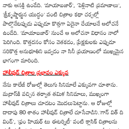
నాకు ఆసక్తి ఉండేది. ‘మాయాబజార్‌’, ‘పెళ్లినాటి ప్రమాణాలు’,
‘శ్రీకృష్ణార్జున యుద్ధం’ వంటి చిత్రాల కథా చర్చల్లో
పాల్గొనేటప్పుడు ఎప్పుడూ కొత్తగా ఏదైనా చేయాలనే ఆలోచనే
ఉండేది. ‘మాయాబజార్‌’ నుంచే ఆ ఆలోచనా విధానం నాలో
పెరిగింది. కొత్తదనం కోసం వెతకడం, ప్రేక్షకులకు ఎప్పుడూ
సరికొత్త అనుభూతిని ఇవ్వడం నా సినీ ప్రయాణంలో ముఖ్యమైన
భాగంగా మారింది.
హాలీవుడ్‌ చిత్రాల ప్రభావం ఎక్కువ
నేను కాలేజీ రోజుల్లో తెలుగు సినిమాలే ఎక్కువగా చూశాను.
మద్రాస్‌కి వచ్చిన తర్వాత తమిళ సినిమాలు, ముఖ్యంగా
హాలీవుడ్‌ చిత్రాలు చూడటం మొదలుపెట్టాను. ఆ రోజుల్లో
దాదాపు 80 శాతం హాలీవుడ్‌ చిత్రాలే చూసేవాడిని.‘గాన్‌ విత్‌ ది
విండ్‌’, ‘ఫ్రం హియర్‌ టు ఈటర్నిటీ’ వంటి క్లాసిక్‌ చిత్రాలను