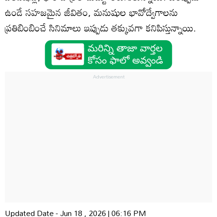
ఉండే సహజమైన జీవితం, మనుషుల భావోద్వేగాలను
ప్రతిబింబించే సినిమాలు ఇప్పుడు తక్కువగా కనిపిస్తున్నాయి.
Updated Date - Jun 18 , 2026 | 06:16 PM