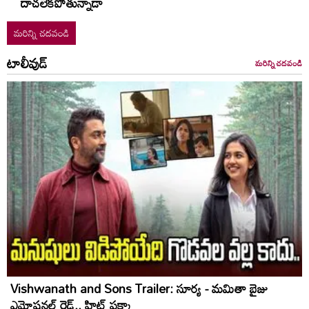
దాచలేకపోతున్నాడా
మరిన్ని చదవండి
టాలీవుడ్
మరిన్ని చదవండి
Vishwanath and Sons Trailer: సూర్య - మమితా బైజు
ఎమోషనల్ రైడ్.. హిట్ పక్కా