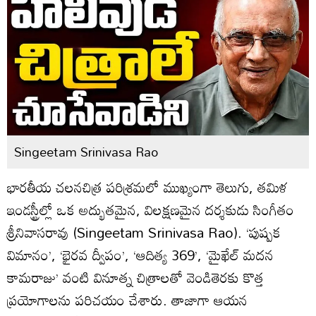
Singeetam Srinivasa Rao
భారతీయ చలనచిత్ర పరిశ్రమలో ముఖ్యంగా తెలుగు, తమిళ
ఇండస్ట్రీల్లో ఒక అద్భుతమైన, విలక్షణమైన దర్శకుడు సింగీతం
శ్రీనివాసరావు (Singeetam Srinivasa Rao). ‘పుష్పక
విమానం’, ‘భైరవ ద్వీపం’, ‘ఆదిత్య 369’, ‘మైఖేల్‌ మదన
కామరాజు’ వంటి వినూత్న చిత్రాలతో వెండితెరకు కొత్త
ప్రయోగాలను పరిచయం చేశారు. తాజాగా ఆయన