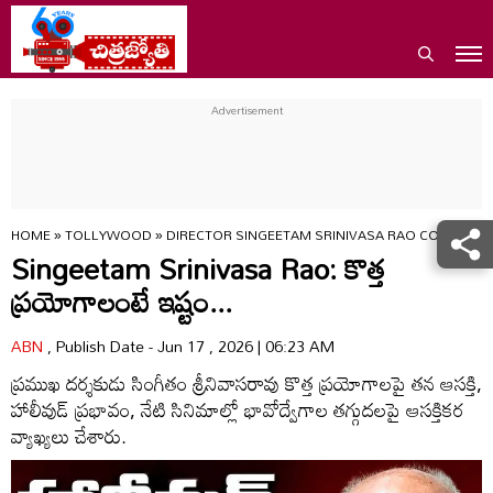
HOME
»
TOLLYWOOD
»
DIRECTOR SINGEETAM SRINIVASA RAO COMMENT
Singeetam Srinivasa Rao: కొత్త
ప్రయోగాలంటే ఇష్టం...
ABN
, Publish Date - Jun 17 , 2026 | 06:23 AM
ప్రముఖ దర్శకుడు సింగీతం శ్రీనివాసరావు కొత్త ప్రయోగాలపై తన ఆసక్తి,
హాలీవుడ్ ప్రభావం, నేటి సినిమాల్లో భావోద్వేగాల తగ్గుదలపై ఆసక్తికర
వ్యాఖ్యలు చేశారు.