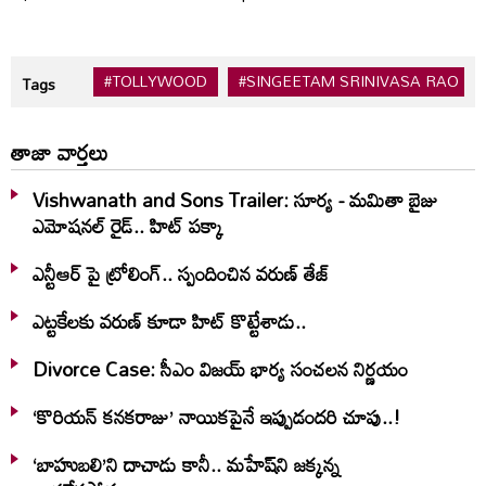
#TOLLYWOOD
#SINGEETAM SRINIVASA RAO
Tags
తాజా వార్తలు
Vishwanath and Sons Trailer: సూర్య - మమితా బైజు
ఎమోషనల్ రైడ్.. హిట్ పక్కా
ఎన్టీఆర్ పై ట్రోలింగ్.. స్పందించిన వరుణ్ తేజ్
ఎట్టకేలకు వరుణ్ కూడా హిట్ కొట్టేశాడు..
Divorce Case: సీఎం విజయ్ భార్య సంచలన నిర్ణయం
‘కొరియన్ కనకరాజు’ నాయికపైనే ఇప్పుడందరి చూపు..!
‘బాహుబలి’ని దాచాడు కానీ.. మహేష్‌ని జక్కన్న