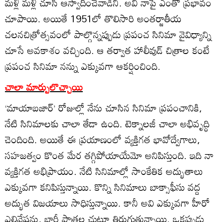
మళ్లీ మళ్లీ చూసి ఆస్వాదించేవాడిని. అవి నాపై ఎంతో ప్రభావం
చూపాయి. అయితే 1951లో తొలిసారి అంతర్జాతీయ
చలనచిత్రోత్సవంలో పాల్గొన్నప్పుడు ప్రపంచ సినిమా వైవిధ్యాన్ని
చూసే అవకాశం వచ్చింది. ఆ తర్వాత హాలీవుడ్‌ చిత్రాల కంటే
ప్రపంచ సినిమా నన్ను ఎక్కువగా ఆకర్షించింది.
చాలా మార్పులొచ్చాయి
‘మాయాబజార్‌’ రోజుల్లో నేను చూసిన సినిమా ప్రపంచానికి,
నేటి సినిమాలకు చాలా తేడా ఉంది. టెక్నాలజీ చాలా అభివృద్ధి
చెందింది. అయితే ఈ ప్రయాణంలో వ్యక్తిగత భావోద్వేగాలు,
సహజత్వం కొంత మేర తగ్గిపోయాయేమో అనిపిస్తుంది. ఇది నా
వ్యక్తిగత అభిప్రాయం. నేటి సినిమాల్లో సాంకేతిక అద్భుతాలు
ఎక్కువగా కనిపిస్తున్నాయి. కొన్ని సినిమాలు బాక్సాఫీసు వద్ద
అద్భుత విజయాలు సాధిస్తున్నాయి. కానీ అవి ఎక్కువగా హీరో
ఎలివేషన్లు, భారీ పాత్రల చుట్టూ తిరుగుతున్నాయి. ఒకప్పుడు