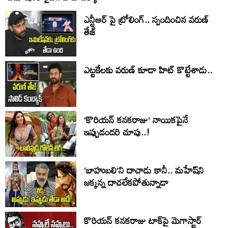
ఎన్టీఆర్ పై ట్రోలింగ్.. స్పందించిన వరుణ్
తేజ్
ఎట్టకేలకు వరుణ్ కూడా హిట్ కొట్టేశాడు..
‘కొరియన్ కనకరాజు’ నాయికపైనే
ఇప్పుడందరి చూపు..!
‘బాహుబలి’ని దాచాడు కానీ.. మహేష్‌ని
జక్కన్న దాచలేకపోతున్నాడా
కొరియన్ కనకరాజు టాక్‌పై మెగాస్టార్