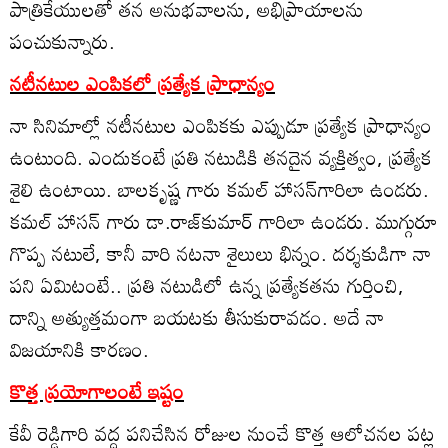
పాత్రికేయులతో తన అనుభవాలను, అభిప్రాయాలను
పంచుకున్నారు.
నటీనటుల ఎంపికలో ప్రత్యేక ప్రాధాన్యం
నా సినిమాల్లో నటీనటుల ఎంపికకు ఎప్పుడూ ప్రత్యేక ప్రాధాన్యం
ఉంటుంది. ఎందుకంటే ప్రతి నటుడికి తనదైన వ్యక్తిత్వం, ప్రత్యేక
శైలి ఉంటాయి. బాలకృష్ణ గారు కమల్‌ హాసన్‌గారిలా ఉండరు.
కమల్‌ హాసన్‌ గారు డా.రాజ్‌కుమార్‌ గారిలా ఉండరు. ముగ్గురూ
గొప్ప నటులే, కానీ వారి నటనా శైలులు భిన్నం. దర్శకుడిగా నా
పని ఏమిటంటే.. ప్రతి నటుడిలో ఉన్న ప్రత్యేకతను గుర్తించి,
దాన్ని అత్యుత్తమంగా బయటకు తీసుకురావడం. అదే నా
విజయానికి కారణం.
కొత్త ప్రయోగాలంటే ఇష్టం
కేవీ రెడ్డిగారి వద్ద పనిచేసిన రోజుల నుంచే కొత్త ఆలోచనల పట్ల