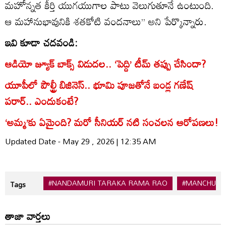
మహోన్నత కీర్తి యుగయుగాల పాటు వెలుగుతూనే ఉంటుంది.
ఆ మహానుభావునికి శతకోటి వందనాలు’’ అని పేర్కొన్నారు.
ఇవి కూడా చదవండి:
ఆడియో జ్యూక్ బాక్స్ విడుదల.. ‘పెద్ది’ టీమ్ తప్పు చేసిందా?
యూపీ‌లో పౌల్ట్రీ బిజినెస్.. భూమి పూజతోనే బండ్ల గణేష్
పరార్.. ఎందుకంటే?
‘అమ్మ’కు ఏమైంది? మరో సీనియర్ నటి సంచలన ఆరోపణలు!
Updated Date - May 29 , 2026 | 12:35 AM
#NANDAMURI TARAKA RAMA RAO
#MANCHU M
Tags
తాజా వార్తలు