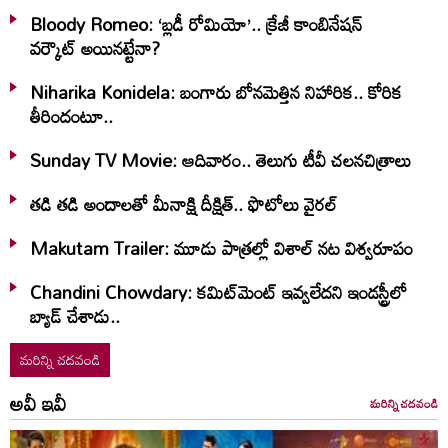
Bloody Romeo: ‘బ్లడీ రోమియో’.. క్రేజీ కాంబినేషన్
వర్కౌట్ అయినట్టేనా?
Niharika Konidela: బంగారు బోనమెత్తిన నిహారిక.. కోరిక
తీరిందంటూ..
Sunday TV Movie: ఆదివారం.. తెలుగు టీవీ చ‌ల‌న‌చిత్రాలు
తడి తడి అందాలతో మీనాక్షి దీక్షిత్‌.. ఫొటోలు వైరల్
Makutam Trailer: మూడు పాత్రల్లో విశాల్ నట విశ్వరూపం
Chandini Chowdary: కమిట్‌మెంట్ ఇవ్వలేదని ఇండస్ట్రీలో
బ్యాడ్ చేశాడు..
మరిన్ని చదవండి
అవీ ఇవీ
మరిన్ని చదవండి