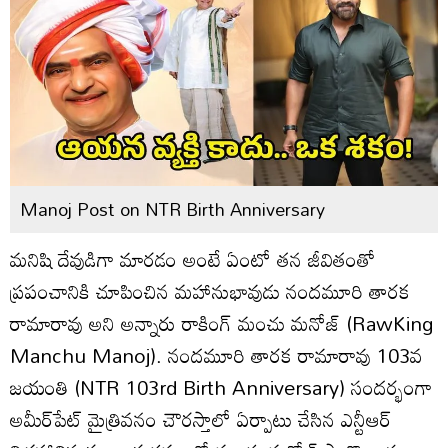
Manoj Post on NTR Birth Anniversary
మనిషి దేవుడిగా మారడం అంటే ఏంటో తన జీవితంతో
ప్రపంచానికి చూపించిన మహానుభావుడు నందమూరి తారక
రామారావు అని అన్నారు రాకింగ్ మంచు మనోజ్ (RawKing
Manchu Manoj). నందమూరి తారక రామారావు 103వ
జయంతి (NTR 103rd Birth Anniversary) సందర్భంగా
అమీర్‌పేట్ మైత్రివనం చౌరస్తాలో ఏర్పాటు చేసిన ఎన్టీఆర్