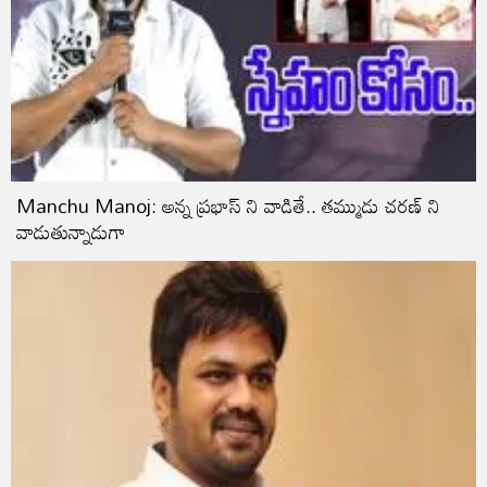
Manchu Manoj: అన్న ప్రభాస్ ని వాడితే.. తమ్ముడు చరణ్ ని
వాడుతున్నాడుగా