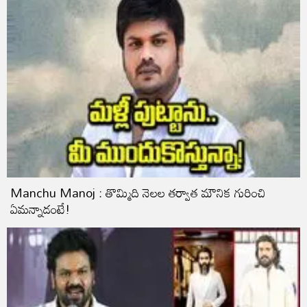
Manchu Manoj : తొమ్మిది నెలల తర్వాత మౌనిక గురించి
ఏమన్నాడంటే!