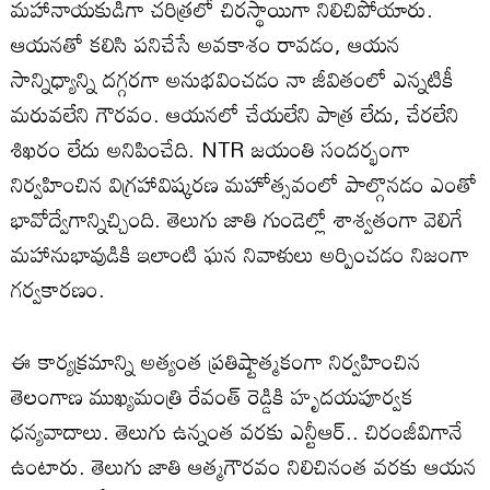
మహానాయకుడిగా చరిత్రలో చిరస్థాయిగా నిలిచిపోయారు.
ఆయనతో కలిసి పనిచేసే అవకాశం రావడం, ఆయన
సాన్నిధ్యాన్ని దగ్గరగా అనుభవించడం నా జీవితంలో ఎన్నటికీ
మరువలేని గౌరవం. ఆయనలో చేయలేని పాత్ర లేదు, చేరలేని
శిఖరం లేదు అనిపించేది. NTR జయంతి సందర్భంగా
నిర్వహించిన విగ్రహావిష్కరణ మహోత్సవంలో పాల్గొనడం ఎంతో
భావోద్వేగాన్నిచ్చింది. తెలుగు జాతి గుండెల్లో శాశ్వతంగా వెలిగే
మహానుభావుడికి ఇలాంటి ఘన నివాళులు అర్పించడం నిజంగా
గర్వకారణం.
ఈ కార్యక్రమాన్ని అత్యంత ప్రతిష్టాత్మకంగా నిర్వహించిన
తెలంగాణ ముఖ్యమంత్రి రేవంత్ రెడ్డికి హృదయపూర్వక
ధన్యవాదాలు. తెలుగు ఉన్నంత వరకు ఎన్టీఆర్.. చిరంజీవిగానే
ఉంటారు. తెలుగు జాతి ఆత్మగౌరవం నిలిచినంత వరకు ఆయన