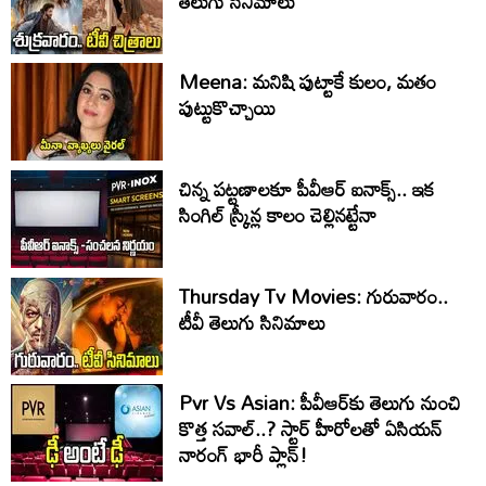
తెలుగు సినిమాలు
Meena: మనిషి పుట్టాకే కులం, మతం
పుట్టుకొచ్చాయి
చిన్న పట్టణాలకూ పీవీఆర్ ఐనాక్స్.. ఇక
సింగిల్ స్క్రీన్ల కాలం చెల్లినట్టేనా
Thursday Tv Movies: గురువారం..
టీవీ తెలుగు సినిమాలు
Pvr Vs Asian: పీవీఆర్‌కు తెలుగు నుంచి
కొత్త సవాల్..? స్టార్ హీరోలతో ఏసియన్
నారంగ్ భారీ ప్లాన్!