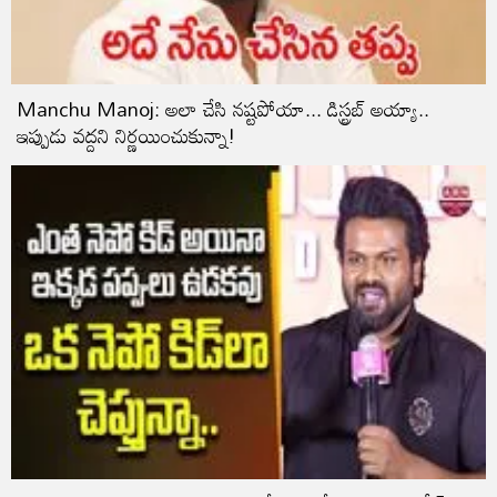
Manchu Manoj: అలా చేసి నష్టపోయా... డిస్ట్రబ్‌ అయ్యా..
ఇప్పుడు వద్దని నిర్ణయించుకున్నా!