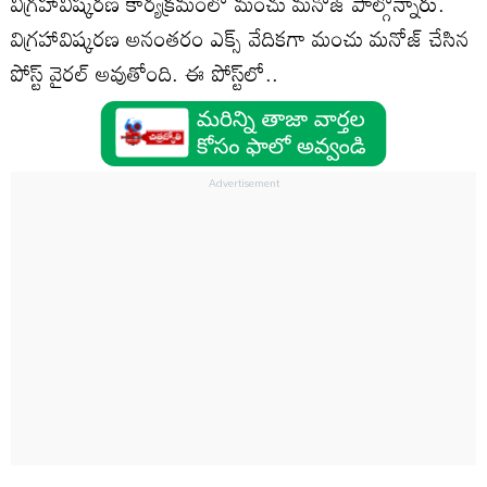
విగ్రహావిష్కరణ కార్యక్రమంలో మంచు మనోజ్ పాల్గొన్నారు.
విగ్రహావిష్కరణ అనంతరం ఎక్స్ వేదికగా మంచు మనోజ్ చేసిన
పోస్ట్ వైరల్ అవుతోంది. ఈ పోస్ట్‌లో..