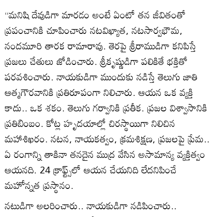
‘‘మనిషి దేవుడిగా మారడం అంటే ఏంటో తన జీవితంతో
ప్రపంచానికి చూపించారు నటవిఖ్యాత, నటసార్వభౌమ,
నందమూరి తారక రామారావు. తెరపై శ్రీరాముడిగా కనిపిస్తే
ప్రజలు చేతులు జోడించారు. శ్రీకృష్ణుడిగా పలికితే భక్తితో
పరవశించారు. నాయకుడిగా ముందుకు నడిస్తే తెలుగు జాతి
ఆత్మగౌరవానికి ప్రతిరూపంగా నిలిచారు. ఆయన ఒక వ్యక్తి
కాదు.. ఒక శకం. తెలుగు గర్వానికి ప్రతీక. ప్రజల విశ్వాసానికి
ప్రతిబింబం. కోట్ల హృదయాల్లో చిరస్థాయిగా నిలిచిన
మహాశిఖరం. నటన, నాయకత్వం, క్రమశిక్షణ, ప్రజలపై ప్రేమ..
ఏ రంగాన్ని తాకినా తనదైన ముద్ర వేసిన అసామాన్య వ్యక్తిత్వం
ఆయనది. 24 క్రాఫ్ట్స్‌లో ఆయన చేయనిది లేదనిపించే
మహోన్నత ప్రస్థానం.
నటుడిగా అలరించారు.. నాయకుడిగా నడిపించారు..