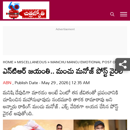
HOME
»
MISCELLANEOUS
»
MANCHU MANOJ EMOTIONAL POST ON NTR JA
ఎన్‌టిఆర్ జయంతి.. మంచు మనోజ్ పోస్ట్ వైరల్
ABN
, Publish Date - May 29 , 2026 | 12:35 AM
మనిషి దేవుడిగా మారడం అంటే ఏంటో తన జీవితంతో ప్రపంచానికి
చూపించిన మహానుభావుడు నందమూరి తారక రామారావు అని
అన్నారు రాకింగ్ మంచు మనోజ్. ఎక్స్ వేదికగా ఆయన చేసిన పోస్ట్
వైరల్ అవుతోంది.