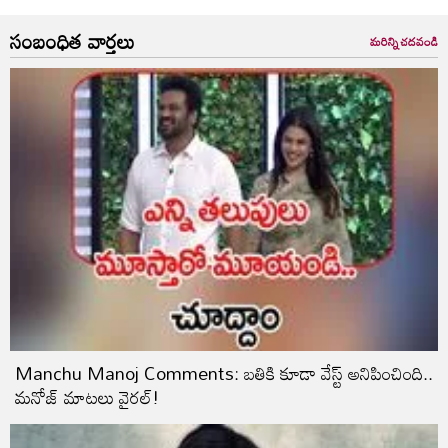
సంబంధిత వార్తలు
మరిన్ని చదవండి
Manchu Manoj Comments: బతికి కూడా వేస్ట్‌ అనిపించింది..
మనోజ్‌ మాటలు వైరల్‌!