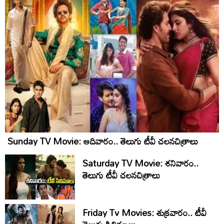
Sunday TV Movie: ఆదివారం.. తెలుగు టీవీ చ‌ల‌న‌చిత్రాలు
Saturday TV Movie: శ‌నివారం..
తెలుగు టీవీ చ‌ల‌న‌చిత్రాలు
Friday Tv Movies: శుక్ర‌వారం.. టీవీ