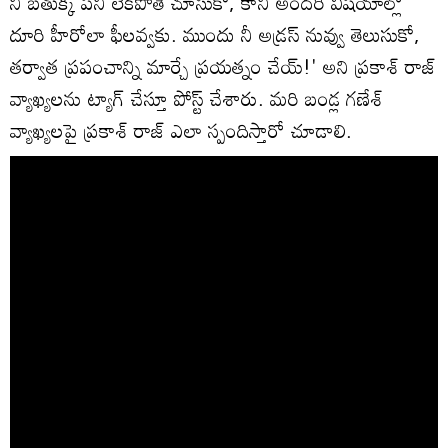
నీ బతుక్కి పని లేకపోతే చూసుకో, కానీ అందరి విషయాల్లో
దూరి హీరోలా ఫీలవ్వకు. ముందు నీ అడ్రస్‌ నువ్వు తెలుసుకో,
తర్వాత ప్రపంచాన్ని మార్చే ప్రయత్నం చేయ్‌!' అని ప్రకాశ్‌ రాజ్‌
వ్యాఖ్యలను ట్యాగ్‌ చేస్తూ పోస్ట్ చేశారు. మరి బండ్ల గణేశ్‌
వ్యాఖ్యలపై ప్రకాశ్‌ రాజ్‌ ఎలా స్పందిస్తారో చూడాలి.