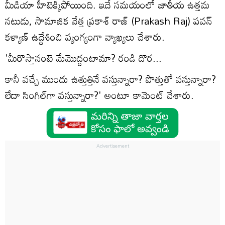
మీడియా హీటెక్కిపోయింది. ఇదే సమయంలో జాతీయ ఉత్తమ
నటుడు, సామాజిక వేత్త ప్రకాశ్‌ రాజ్‌ (Prakash Raj) పవన్
కళ్యాణ్‌ ఉద్దేశించి వ్యంగ్యంగా వ్యాఖ్యలు చేశారు.
'మీరొస్తానంటె మేమొద్దంటామా? రండి దొర...
కానీ వచ్చే ముందు ఉత్తుత్తినే వస్తున్నారా? పొత్తుతో వస్తున్నారా?
లేదా సింగిల్‌గా వస్తున్నారా?' అంటూ కామెంట్‌ చేశారు.