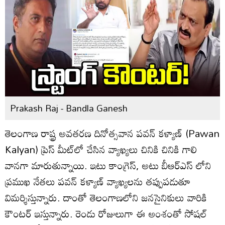
Prakash Raj - Bandla Ganesh
తెలంగాణ రాష్ట్ర అవతరణ దినోత్సవాన పవన్ కళ్యాణ్‌ (Pawan
Kalyan) ప్రెస్ మీట్‌లో చేసిన వ్యాఖ్యలు చినికి చినికి గాలి
వానగా మారుతున్నాయి. ఇటు కాంగ్రెస్‌, అటు బీఆర్‌ఎస్‌ లోని
ప్రముఖ నేతలు పవన్ కళ్యాణ్‌ వ్యాఖ్యలను తప్పుపడుతూ
విమర్శిస్తున్నారు. దాంతో తెలంగాణలోని జనసైనికులు వారికి
కౌంటర్‌ ఇస్తున్నారు. రెండు రోజులుగా ఈ అంశంతో సోషల్