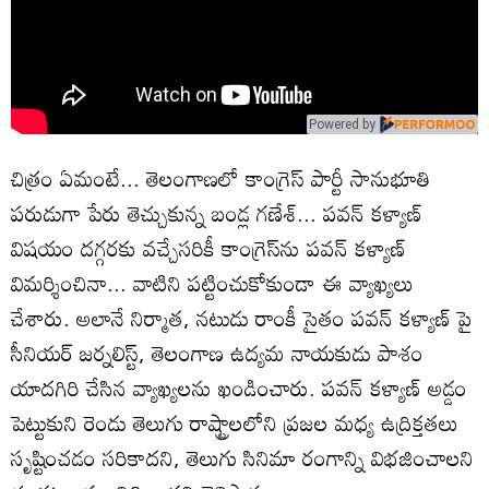
Powered by
చిత్రం ఏమంటే... తెలంగాణలో కాంగ్రెస్‌ పార్టీ సానుభూతి
పరుడుగా పేరు తెచ్చుకున్న బండ్ల గణేశ్... పవన్ కళ్యాణ్‌
విషయం దగ్గరకు వచ్చేసరికీ కాంగ్రెస్‌ను పవన్ కళ్యాణ్‌
విమర్శించినా... వాటిని పట్టించుకోకుండా ఈ వ్యాఖ్యలు
చేశారు. అలానే నిర్మాత, నటుడు రాంకీ సైతం పవన్ కళ్యాణ్‌ పై
సీనియర్‌ జర్నలిస్ట్, తెలంగాణ ఉద్యమ నాయకుడు పాశం
యాదగిరి చేసిన వ్యాఖ్యలను ఖండించారు. పవన్ కళ్యాణ్‌ అడ్డం
పెట్టుకుని రెండు తెలుగు రాష్ట్రాలలోని ప్రజల మధ్య ఉద్రిక్తతలు
సృష్టించడం సరికాదని, తెలుగు సినిమా రంగాన్ని విభజించాలని