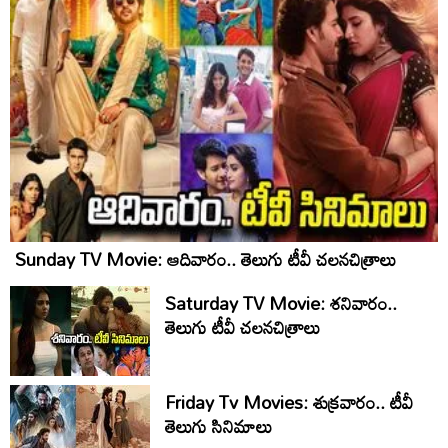
Sunday TV Movie: ఆదివారం.. తెలుగు టీవీ చ‌ల‌న‌చిత్రాలు
Saturday TV Movie: శ‌నివారం..
తెలుగు టీవీ చ‌ల‌న‌చిత్రాలు
Friday Tv Movies: శుక్ర‌వారం.. టీవీ
తెలుగు సినిమాలు