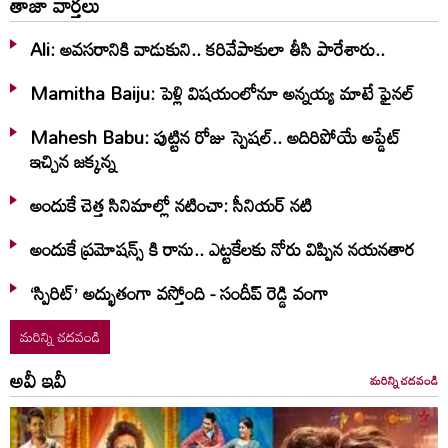
తాజా వార్తలు
Ali: అవసరానికి వాడుకుని.. కరివేపాకులా తీసి పారేశారు..
Mamitha Baiju: పెళ్లి విషయంలోనూ అన్నయ్య మాటే ఫైనల్‌
Mahesh Babu: పుట్టిన రోజు స్పెషల్.. అదిరిపోయే అప్డేట్
ఇచ్చిన జక్కన్న
అందుకే చెత్త సినిమాల్లో నటించా: సీనియర్ నటి
అందుకే ప్రమోషన్స్ కి రాను.. ఎట్టకేలకు నోరు విప్పిన నయనతార
‘స్పిరిట్’ అద్భుతంగా వస్తోంది - సందీప్ రెడ్డి వంగా
మరిన్ని చదవండి
అవీ ఇవీ
మరిన్ని చదవండి