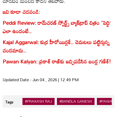
చూడటం మంచిది కాదని తెలిపారు.
ఇవి కూడా చదవండి:
Peddi Review: రామ్‌చరణ్‌ స్పోర్ట్స్‌ బ్యాక్‌డ్రాప్‌ చిత్రం 'పెద్ది’
ఎలా ఉందంటే..
Kajal Aggarwal: కుర్ర హీరోయిన్లకే.. చెమటలు పట్టిస్తున్న
చందమామ..
Pawan Kalyan: ప్రకాశ్‌ రాజ్‌కు ఇచ్చిపడేసిన బండ్ల గణేశ్‌!
Updated Date - Jun 04 , 2026 | 12:49 PM
#PRAKASH RAJ
#BANDLA GANESH
#PAWAN 
Tags