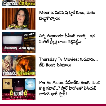
Meena: మనిషి పుట్టాకే కులం, మతం
పుట్టుకొచ్చాయి
చిన్న పట్టణాలకూ పీవీఆర్ ఐనాక్స్.. ఇక
సింగిల్ స్క్రీన్ల కాలం చెల్లినట్టేనా
Thursday Tv Movies: గురువారం..
టీవీ తెలుగు సినిమాలు
Pvr Vs Asian: పీవీఆర్‌కు తెలుగు నుంచి
కొత్త సవాల్..? స్టార్ హీరోలతో ఏసియన్
నారంగ్ భారీ ప్లాన్!