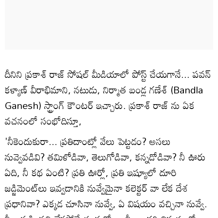
దీనిని ప్రకాశ్‌ రాజ్‌ సోషల్ మీడియాలో పోస్ట్ చేయగానే... పవన్
కళ్యాణ్‌ వీరాభిమాని, నటుడు, నిర్మాత బండ్ల గణేశ్‌ (Bandla
Ganesh) స్ట్రాంగ్‌ కౌంటర్‌ ఇచ్చారు. ప్రకాశ్‌ రాజ్‌ ను ఏక
వచనంలో సంభోదిస్తూ,
'నీకెందుకురా... ప్రతిదాంట్లో వేలు పెట్టడం? అసలు
నువ్వెవడివి? తమిళోడివా, తెలుగోడివా, కన్నడోడివా? నీ ఊరు
ఏది, నీ కథ ఏంటి? ప్రతి ఊర్లో, ప్రతి ఇష్యూలో దూరి
జడ్జిమెంట్‌లు ఇవ్వడానికి నువ్వేమైనా కలెక్టర్ వా లేక దేశ
ప్రధానివా? ఎక్కడ చూసినా నువ్వే, ఏ విషయం వచ్చినా నువ్వే.