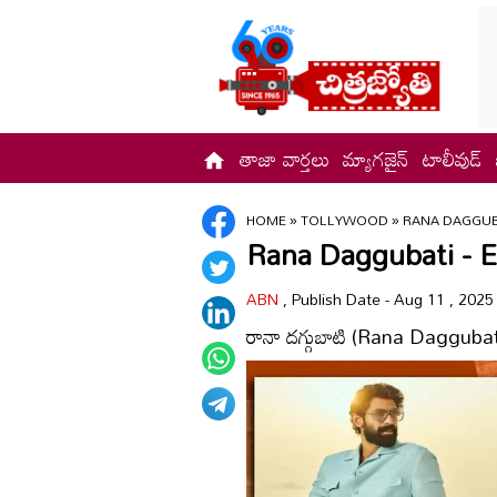
తాజా వార్తలు
మ్యాగజైన్
టాలీవుడ్
HOME
»
TOLLYWOOD
»
RANA DAGGUB
Rana Daggubati - ED
ABN
, Publish Date - Aug 11 , 2025
రానా దగ్గుబాటి (Rana Dagguba