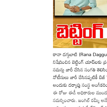
రానా దగ్గుబాటి (Rana Dagg
నిషేదించిన బెట్టింగ్‌ యాప్‌ల
సమన్లు జారీ చేసిన సంగతి తెల
నోటీసులు జారీ చేసినప్పటికీ బి
అందుకు దర్యాప్తు సంస్థ అంగీకర
ఈ రోజు ఈడీ అధికారుల ముందు హాజ
సమర్పించారు. జంగిల్ రమ్మీ అనే