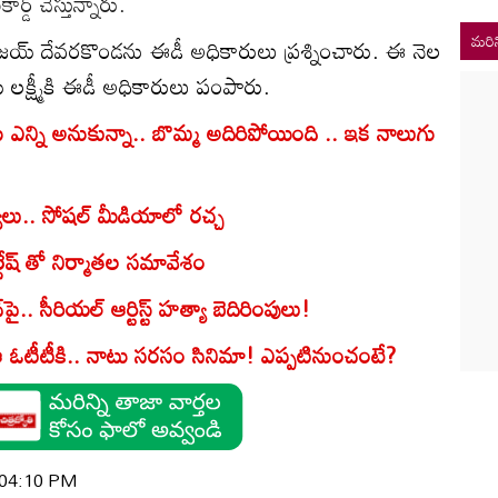
్డ్ చేస్తున్నారు.
మరిన
విజయ్‌ దేవరకొండను ఈడీ అధికారులు ప్రశ్నించారు. ఈ నెల
క్ష్మీకి ఈడీ అధికారులు పంపారు.
 ఎన్ని అనుకున్నా.. బొమ్మ అదిరిపోయింది .. ఇక నాలుగు
లు.. సోష‌ల్ మీడియాలో ర‌చ్చ‌
ష్ తో నిర్మాతల సమావేశం
సీరియ‌ల్‌ ఆర్టిస్ట్‌ హత్యా బెదిరింపులు!
ీటీకి.. నాటు స‌ర‌సం సినిమా! ఎప్ప‌టినుంచంటే?
| 04:10 PM