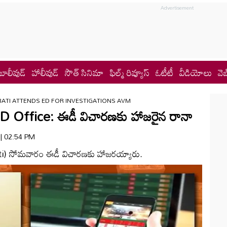
బాలీవుడ్
హాలీవుడ్
సౌత్ సినిమా
ఫిల్మ్ రివ్యూస్
ఓటీటీ
వీడియోలు
వెబ
ATI ATTENDS ED FOR INVESTIGATIONS AVM
 Office: ఈడీ విచారణకు హాజరైన రానా
 | 02:54 PM
ti) సోమవారం ఈడీ విచారణకు హాజరయ్యారు.