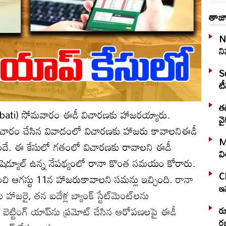
తాజా
N
ని
S
టీ
తడ
ubati) సోమవారం ఈడీ విచారణకు హాజరయ్యారు.
వై
కు ప్రచారం చేసిన వివాదంలో విచారణకు హాజరు కావాలనిఈడీ
M
ిసిందే. ఈ కేసులో గతంలో విచారణకు రావాలని ఈడీ
వ
జీ షెడ్యూల్‌ ఉన్న నేపథ్యంలో రానా కొంత సమయం కోరారు.
C
ించి ఆగస్టు 11న హాజరుకావాలని సమన్లు ఇచ్చింది.
రానా
ఇవ
రై, తన ఐదేళ్ల బ్యాంక్ స్టేట్‌మెంట్‌లను
 బెట్టింగ్ యాప్‌ను ప్రమోట్ చేసిన ఆరోపణలపై ఈడీ
ర
రజ