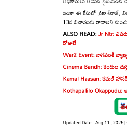
అధికారులు ఆయన స్టేట్‌మెంట్ రికార
ఇంకా ఈ కేసులో ప్రకాశ్‌రాజ్‌, 
13న విచారణకు రావాలని మంచు ల
ALSO READ:
Jr Ntr: ఎవరు
రోజులే
War2 Event: నాగ‌వంశీ వ్యాఖ్య‌
Cinema Bandh: కందుల దుర్గే
Kamal Haasan: కమల్ హాసన్‌పై.. 
Kothapallilo Okappudu: ఆ ఓట
Updated Date - Aug 11 , 2025 