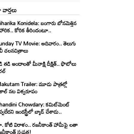
 వార్తలు
iharika Konidela: బంగారు బోనమెత్తిన
హారిక.. కోరిక తీరిందంటూ..
unday TV Movie: ఆదివారం.. తెలుగు
వీ చ‌ల‌న‌చిత్రాలు
ి తడి అందాలతో మీనాక్షి దీక్షిత్‌.. ఫొటోలు
రల్
akutam Trailer: మూడు పాత్రల్లో
ిశాల్ నట విశ్వరూపం
handini Chowdary: కమిట్‌మెంట్
్వలేదని ఇండస్ట్రీలో బ్యాడ్ చేశాడు..
ూ. కోటి విరాళం.. రజనీకాంత్ హామీపై లతా
నీకాంత్ స్పష్టత!