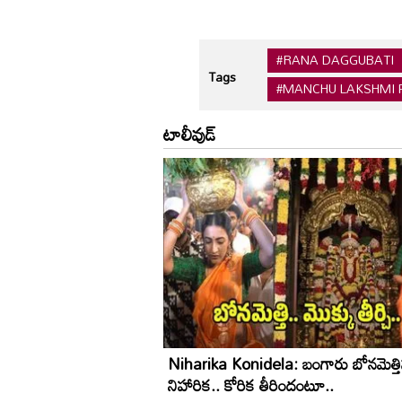
#RANA DAGGUBATI
Tags
#MANCHU LAKSHMI
టాలీవుడ్
Niharika Konidela: బంగారు బోనమెత్త
నిహారిక.. కోరిక తీరిందంటూ..