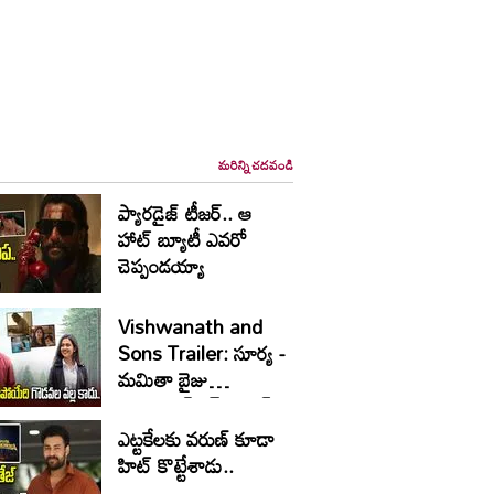
మరిన్ని చదవండి
ప్యారడైజ్ టీజర్.. ఆ
హాట్ బ్యూటీ ఎవరో
చెప్పండయ్యా
Vishwanath and
Sons Trailer: సూర్య -
మమితా బైజు
ఎమోషనల్ రైడ్.. హిట్
పక్కా
ఎట్టకేలకు వరుణ్ కూడా
హిట్ కొట్టేశాడు..