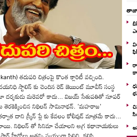
తాజా
బి
ఎ
వి
ఫి
రా
కా
kanth) తదుపరి చిత్రంపై కొంత క్లారిటీ వచ్చింది.
ిధి స్టాలిన్ కు చెందిన రెడ్ జెయింట్ మూవీస్ సంస్థ
ధ
భన
నిమా దర్శకుడు మరెవరో కాదు... విజయ్ సేతుపతితో సూపర్
 తెరకెక్కించిన నిథిలన్ సామినాథన్. 'మహరాజ'
చి
సి
త దాని స్క్రీన్ ప్లే కు కేవలం కోలీవుడ్ మాత్రమే కాదు...
యాయి. నిథిలన్ తో సినిమా చేయాలని అగ్ర కథానాయకులు
అన
్టార్ హీరోలు అతన్ని స్వయంగా పిలిచి, కలిసి,