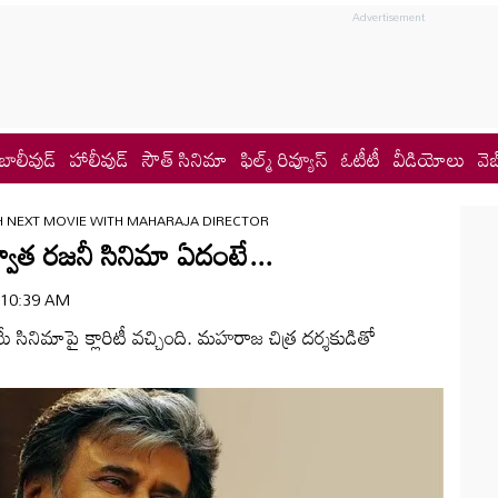
బాలీవుడ్
హాలీవుడ్
సౌత్ సినిమా
ఫిల్మ్ రివ్యూస్
ఓటీటీ
వీడియోలు
వెబ
H NEXT MOVIE WITH MAHARAJA DIRECTOR
వాత రజనీ సినిమా ఏదంటే...
 | 10:39 AM
సినిమాపై క్లారిటీ వచ్చింది. మహరాజ చిత్ర దర్శకుడితో
.