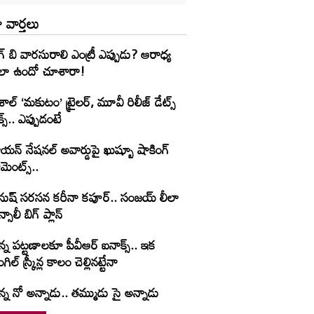
 వార్తలు
గ్ బి వారసురాలి ఎంట్రీ ఎప్పుడు? ఆరాధ్య
లా ఉందో చూశారా!
శాల్ ‘మకుటం’ ట్రైలర్, మూవీ రిలీజ్ డేట్స్
క్స్.. ఎప్పుడంటే
యన్ నేషనల్ అవార్డుపై ఖుష్బూ షాకింగ్
మెంట్స్..
నుష్ సరసన కరీనా కపూర్.. సంజయ్ లీలా
్సాలీ బిగ్ ప్లాన్
న్న పట్టణాలకూ పీవీఆర్ ఐనాక్స్.. ఇక
ంగిల్ స్క్రీన్ల కాలం చెల్లినట్టేనా
్న నో అన్నాడు.. తమ్ముడు సై అన్నాడు