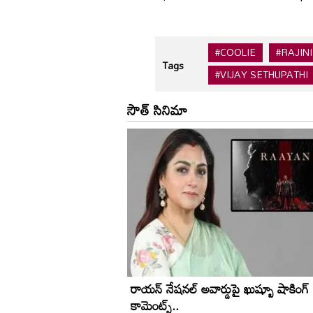
#COOLIE
#RAJIN
Tags
#VIJAY SETHUPATHI
సౌత్ సినిమా
రాయన్ నేషనల్ అవార్డుపై ఖుష్బూ షాకింగ్
కామెంట్స్..