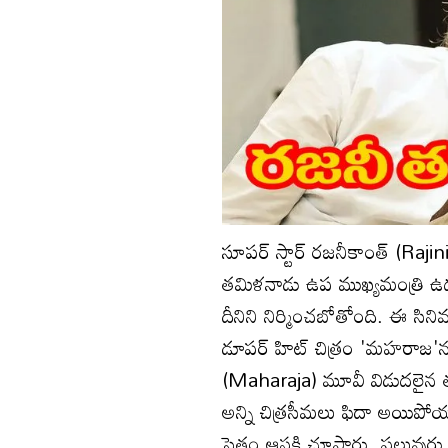
సూపర్ స్టార్ రజనీకాంత్ (Rajini
తమిళనాడు ఉప ముఖ్యమంత్రి ఉదయన
దీనిని నిర్మించబోతోంది. ఈ సి
డూపర్ హిట్ చిత్రం 'మహరాజ'ను
(Maharaja) మూవీ విడుదలైన తర్వా
అన్ని చిత్రసీమలు ఫిదా అయిపో
సైతం ఆసక్తి చూపారు. పలువురు స