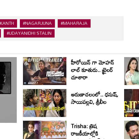
IKANTH
#NAGARJUNA
#MAHARAJA
#UDAYANIDHI STALIN
హీరోయిన్ గా మోహన్
లాల్ కూతురు.. ట్రైలర్
చూశారా
అరుణాచలంలో.. ధనుష్,
సాయిపల్లవి, శ్రీలీల
Trisha: త్రిష
రాజకీయాల్లోకి