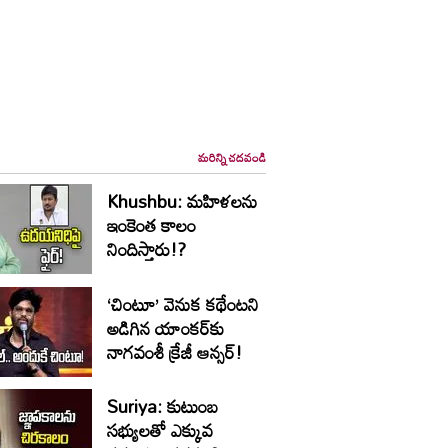
మరిన్ని చదవండి
Khushbu: మహిళలను
ఇంకెంత కాలం
నిందిస్తారు!?
‘చింటూ’ వెనుక కథేంటని
అడిగిన యాంకర్‌కు
నాగవంశీ క్రేజీ ఆన్సర్!
Suriya: కుటుంబ
సభ్యులతో ఎక్కువ