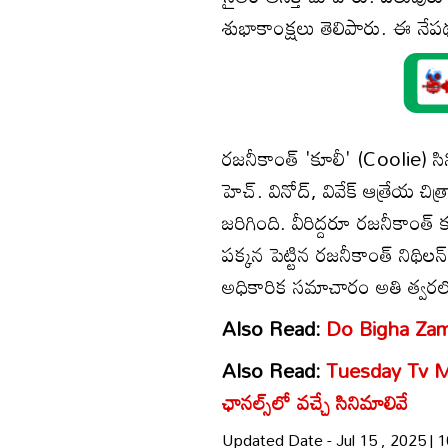
శుభాకాంక్షలు తెలిపారు. ఈ నేపథ
రజనీకాంత్ 'కూలీ' (Coolie) సి
హెచ్. వినోద్, వివేక్ ఆత్రేయ చ
జరిగింది. వీరిద్దరూ రజనీకాంత
పక్కన పెట్టిన రజనీకాంత్ నిథిలన్ ప
అధికారిక సమాచారం అతి త్వరలోనే
Also Read:
Do Bigha Zamin:
Also Read:
Tuesday Tv Mo
ఛానల్స్‌లో వ‌చ్చే సినిమాలివే
Updated Date - Jul 15 , 2025 |