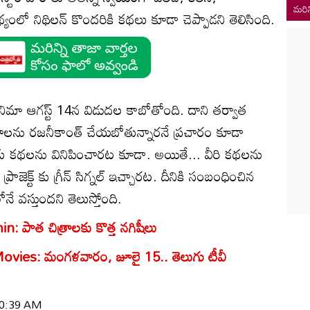
మరిన
్యంలో నిథిలన్ కొందరికి కథలు కూడా చెప్పాడని తెలిసింది.
నిమా ఆగస్ట్ 14న విడుదల కాబోతోంది. దాని తర్వాత
ిత్రాలను రజనీకాంత్ చేయబోతున్నారనే ప్రచారం కూడా
్ కు కథలను వినిపించారట కూడా. అయితే... వీరి కథలను
్రాజెక్ట్ కు గ్రీన్ సిగ్నల్ ఇచ్చారట. దీనికి సంబంధించిన
 వస్తుందని తెలుస్తోంది.
 పాత చిత్రాలకు కొత్త నగిషీలు
vies: మంగళవారం, జూలై 15.. తెలుగు టీవీ
 10:39 AM