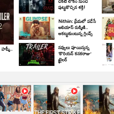
చీకటి లోకం నుంచి
పుట్టుకొచ్చిన శక్తి!
Nithiin: ప్రేమలో పడేసే
అలియాస్ రుక్మిణి..
ఆకట్టుకుంటున్న గ్లింప్స్‌
నవ్వులు పూయిస్తున్న
హష్మీ..
‘కొరియన్ కనకరాజు’
ట్రైలర్