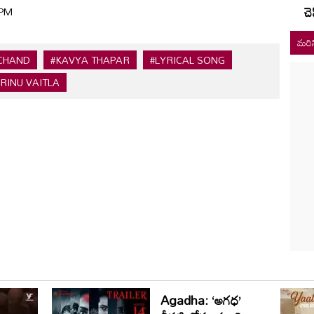
చె
 PM
మరిన
CHAND
#KAVYA THAPAR
#LYRICAL SONG
RINU VAITLA
Agadha: ‘అగధ’