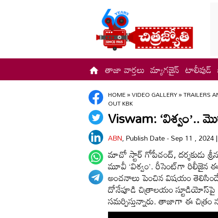
తాజా వార్తలు
మ్యాగజైన్
టాలీవుడ్
HOME
»
VIDEO GALLERY
»
TRAILERS A
OUT KBK
Viswam: ‘విశ్వం’.. మొ
ABN
, Publish Date - Sep 11 , 2024
మాచో స్టార్ గోపీచంద్, దర్శకుడు శ్రీ
మూవీ ‘విశ్వం’. రీసెంట్‌గా రిలీజైన
అంచనాలు పెంచిన విషయం తెలిసిందే. ఈ
దోనేపూడి చిత్రాలయం స్టూడియోస్‌పై టీజ
సమర్పిస్తున్నారు. తాజాగా ఈ చిత్రం