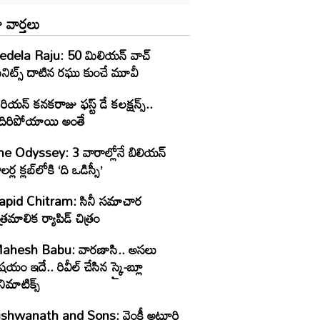
 వార్తలు
edela Raju: 50 మిలియన్‌ వాచ్‌
నిట్స్‌ దాటిన రఘు కుంచే మూవీ
రియన్ కనకరాజు ఫస్ట్ డే కలక్షన్స్..
దిరిపోయాయి అంతే
he Odyssey: 3 వారాల్లోనే బిలియన్‌
డాలర్ల క్లబ్‌లోకి ‘ది ఒడిస్సీ’
apid Chitram: సినీ సమాచార
త్రమాలిక ర్యాపిడ్‌ చిత్రం
esh Babu: వారణాసి.. అసలు
షయం ఇదే.. రివీల్ చేసిన స్కై-బ్లూ
నిమాటిక్స్‌
ishwanath and Sons: వెంకీ అట్లూరి