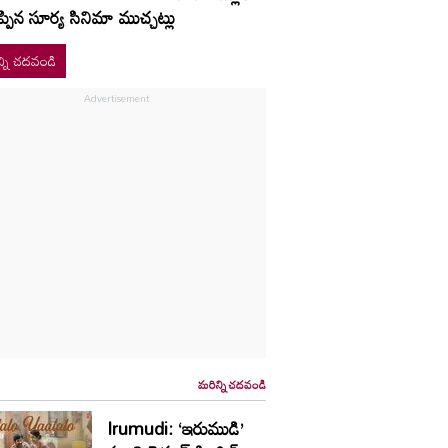
ప్పిన సూర్య సినిమా ముచ్చట్లు
్ని చదవండి
మరిన్ని చదవండి
Irumudi: ‘ఇరుముడి’