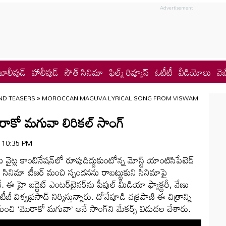
బాలీవుడ్
హాలీవుడ్
సౌత్ సినిమా
ఫిల్మ్ రివ్యూస్
ఓటీటీ
వీడియోలు
వెబ
ND TEASERS
»
MOROCCAN MAGUVA LYRICAL SONG FROM VISWAM
రాకో మగువా లిరికల్ సాంగ్
 | 10:35 PM
ను వైట్ల కాంబినేషన్‌లో రూపుదిద్దుకుంటోన్న మోస్ట్ యాంటిసిపేటెడ్
 ఈ సినిమా టీజర్ మంచి స్పందనను రాబట్టుకుని సినిమాపై
 హై బడ్జెట్ ఎంటర్‌టైనర్‌ను పీపుల్ మీడియా ఫ్యాక్టరీ, వేణు
ీ విశ్వప్రసాద్ నిర్మిస్తున్నారు. దోనేపూడి చక్రపాణి ఈ చిత్రాన్ని
 నుంచి ‘మొరాకో మగువా’ అనే సాంగ్‌ని మేకర్స్ విడుదల చేశారు.