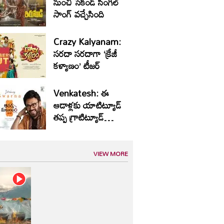
నుంచి సెకండ్ సింగిల్
సాంగ్ వచ్చేసింది
Crazy Kalyanam:
సరదా సరదాగా ‘క్రేజీ
కళ్యాణం’ టీజర్
Venkatesh: ఈ
ఆడాళ్లకు యాటిట్యూడ్
తప్ప గ్రాటిట్యూడ్
ఉండదు
VIEW MORE