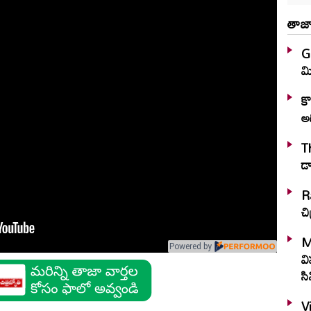
తాజా
G
మి
కొ
అ
T
R
చి
Mah
Powered by
వి
సి
V