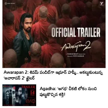
Awarapan 2: శివమ్ పండిట్‌గా ఇమ్రాన్ హష్మీ.. ఆకట్టుకుంటున్న
‘ఆవారాపన్ 2’ ట్రైలర్
Agadha: ‘అగధ’ చీకటి లోకం నుంచి
పుట్టుకొచ్చిన శక్తి!