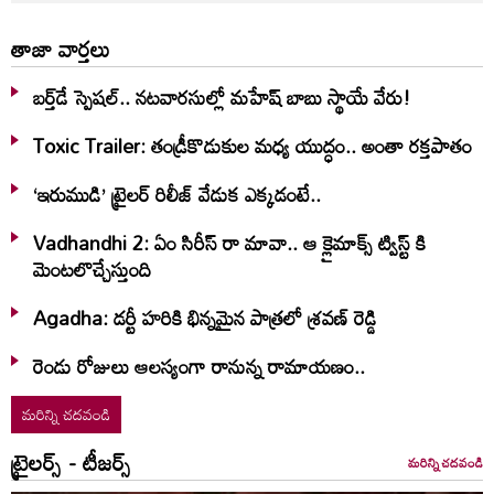
తాజా వార్తలు
బర్త్‌‌డే స్పెషల్.. నటవారసుల్లో మహేష్ బాబు స్థాయే వేరు!
Toxic Trailer: తండ్రీకొడుకుల మధ్య యుద్ధం.. అంతా రక్తపాతం
‘ఇరుముడి’ ట్రైలర్ రిలీజ్ వేడుక ఎక్కడంటే..
Vadhandhi 2: ఏం సిరీస్ రా మావా.. ఆ క్లైమాక్స్ ట్విస్ట్ కి
మెంటలొచ్చేస్తుంది
Agadha: డర్టీ హరికి భిన్నమైన పాత్రలో శ్రవణ్‌ రెడ్డి
రెండు రోజులు ఆలస్యంగా రానున్న రామాయణం..
మరిన్ని చదవండి
ట్రైలర్స్ - టీజర్స్
మరిన్ని చదవండి