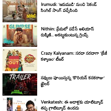
Irumudi: ‘ఇరుముడి’ నుంచి సెకండ్
సింగిల్ సాంగ్ వచ్చేసింది
Nithiin: ప్రేమలో పడేసే అలియాస్
రుక్మిణి.. ఆకట్టుకుంటున్న గ్లింప్స్‌
Crazy Kalyanam: సరదా సరదాగా ‘క్రేజీ
కళ్యాణం’ టీజర్
నవ్వులు పూయిస్తున్న ‘కొరియన్ కనకరాజు’
ట్రైలర్
Venkatesh: ఈ ఆడాళ్లకు యాటిట్యూడ్
తప్ప గ్రాటిట్యూడ్ ఉండదు