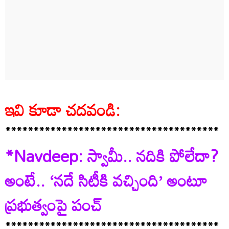
ఇవి కూడా చదవండి:
**************************************
*Navdeep: స్వామీ.. నదికి పోలేదా?
అంటే.. ‘నదే సిటీకి వచ్చింది’ అంటూ
ప్రభుత్వంపై పంచ్
**************************************