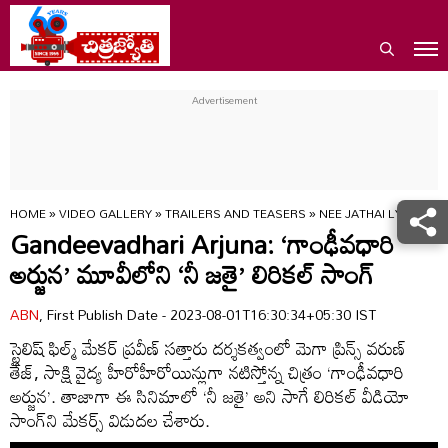
HOME
»
VIDEO GALLERY
»
TRAILERS AND TEASERS
»
NEE JATHAI LYRICAL
Gandeevadhari Arjuna: ‘గాంఢీవధారి
అర్జున’ మూవీలోని ‘నీ జతై’ లిరికల్ సాంగ్
ABN
, First Publish Date - 2023-08-01T16:30:34+05:30 IST
స్టైలిష్ ఫిల్మ్ మేక‌ర్ ప్ర‌వీణ్ సత్తారు ద‌ర్శ‌క‌త్వంలో మెగా ప్రిన్స్ వరుణ్
తేజ్, సాక్షి వైద్య హీరోహీరోయిన్లుగా నటిస్తోన్న చిత్రం ‘గాంఢీవధారి
అర్జున’. తాజాగా ఈ సినిమాలో ‘నీ జతై’ అని సాగే లిరికల్ వీడియో
సాంగ్‌ని మేకర్స్ విడుదల చేశారు.