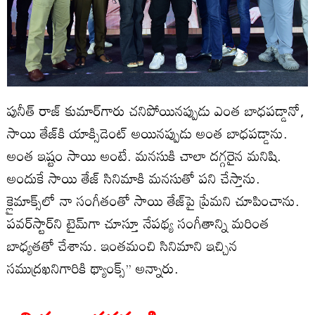
పునీత్ రాజ్ కుమార్‌గారు చనిపోయినప్పుడు ఎంత బాధపడ్డానో,
సాయి తేజ్‌కి యాక్సిడెంట్ అయినప్పుడు అంత బాధపడ్డాను.
అంత ఇష్టం సాయి అంటే. మనసుకి చాలా దగ్గరైన మనిషి.
అందుకే సాయి తేజ్ సినిమాకి మనసుతో పని చేస్తాను.
క్లైమాక్స్‌లో నా సంగీతంతో సాయి తేజ్‌పై ప్రేమని చూపించాను.
పవర్‌‌స్టార్‌ని టైమ్‌గా చూస్తూ నేపథ్య సంగీతాన్ని మరింత
బాధ్యతతో చేశాను. ఇంతమంచి సినిమాని ఇచ్చిన
సముద్రఖని‌గారికి థ్యాంక్స్’’ అన్నారు.