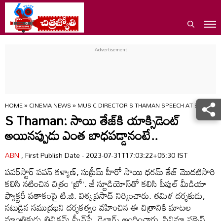
HOME
»
CINEMA NEWS
»
MUSIC DIRECTOR S THAMAN SPEECH AT BRO SUC
S Thaman: సాయి తేజ్‌కి యాక్సిడెంట్
అయినప్పుడు ఎంత బాధపడ్డానంటే..
ABN
, First Publish Date - 2023-07-31T17:03:22+05:30 IST
పవర్‌స్టార్ పవన్ కళ్యాణ్, సుప్రీమ్ హీరో సాయి ధరమ్ తేజ్ మొదటిసారి
కలిసి నటించిన చిత్రం ‘బ్రో’. జీ స్టూడియోస్‌తో కలిసి పీపుల్ మీడియా
ఫ్యాక్టరీ పతాకంపై టి.జి. విశ్వప్రసాద్ నిర్మించారు. తమిళ దర్శకుడు,
నటుడైన సముద్రఖని దర్శకత్వం వహించిన ఈ చిత్రానికి మాటల
మాంత్రికుడు త్రివిక్రమ్ స్క్రీన్‌ప్లే, డైలాగ్స్ అందించారు. సినిమా సక్సెస్