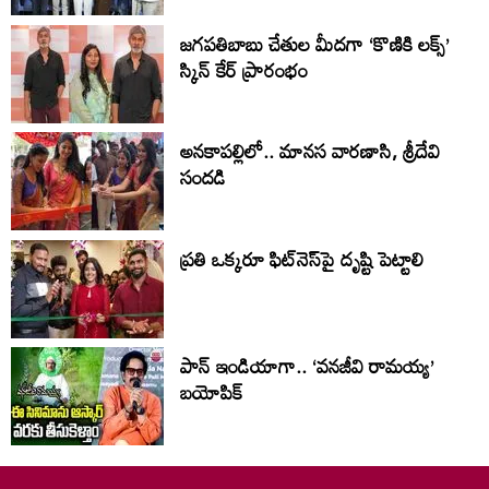
జగపతిబాబు చేతుల మీదగా ‘కొణికి లక్స్’
స్కిన్ కేర్ ప్రారంభం
అనకాపల్లిలో.. మానస వారణాసి, శ్రీదేవి
సంద‌డి
ప్ర‌తి ఒక్క‌రూ ఫిట్‌నెస్‌పై దృష్టి పెట్టాలి
పాన్ ఇండియాగా.. ‘వనజీవి రామయ్య’
బయోపిక్