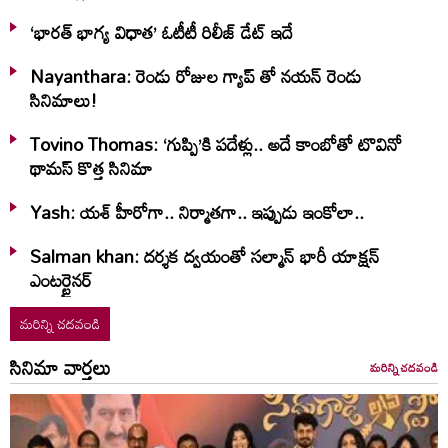
‘భారత్ భాగ్య విధాత’ ఓటీటీ రిలీజ్‌ డేట్‌ ఇదే
Nayanthara: రెండు రోజుల గ్యాప్ తో నయన్ రెండు
సినిమాలు!
Tovino Thomas: ‘గుప్పి’కి పదేళ్లు.. అదే కాంబోతో టొవినో
థామస్‌ కొత్త సినిమా
Yash: యశ్ హీరోగా.. నిర్మాతగా.. ఇప్పుడు ఇంకోలా..
Salman khan: దర్శక ద్వయంతో సల్మాన్ భారీ యాక్షన్
ఎంటర్టైనర్
మరిన్ని చదవండి
సినిమా వార్తలు
మరిన్ని చదవండి