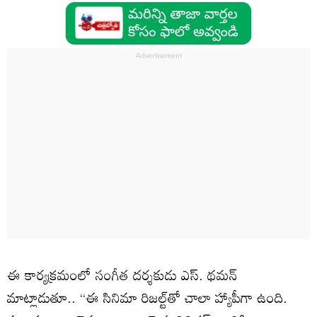
ఈ కార్యక్రమంలో సంగీత దర్శకుడు ఎస్. థమన్
మాట్లాడుతూ.. ‘‘ఈ సినిమా రిజల్ట్‌తో చాలా హ్యాపీగా ఉంది.