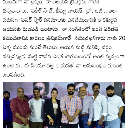
ముందుగా నా ధైర్యం, నా బలమైన త్రివిక్రమ్ గారికి
ధన్యవాదాలు. ‘వకీల్ సాబ్, భీమ్లా నాయక్, బ్రో, ఓజీ’.. ఇలా
వరుసగా పవర్ స్టార్ సినిమాలకు పనిచేయడానికి కారకులైన
ఆయనకు రుణపడి ఉంటాను. నా సంగీతంలో ఇంత పరిణితి
కనబడటానికి కారణం త్రివిక్రమ్‌గారే. సముద్రఖనిగారు నాకు 20
ఏళ్ళ ముందు నుంచే తెలుసు. ఆయన మట్టి మనిషి. వర్షం
వచ్చినప్పుడు మట్టి వాసన ఎంత బాగుంటుందో అంత స్వచ్ఛంగా
ఉంటారు. ఈ సినిమా వల్ల ఆయనతో నా అనుబంధం మరింత
బలపడింది.