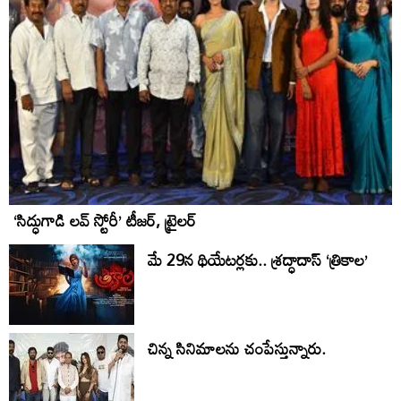
‘సిద్ధుగాడి లవ్ స్టోరీ’ టీజర్, ట్రైలర్
మే 29న థియేట‌ర్ల‌కు.. శ్రద్ధాదాస్ ‘త్రికాల’
చిన్న సినిమాలను చంపేస్తున్నారు.