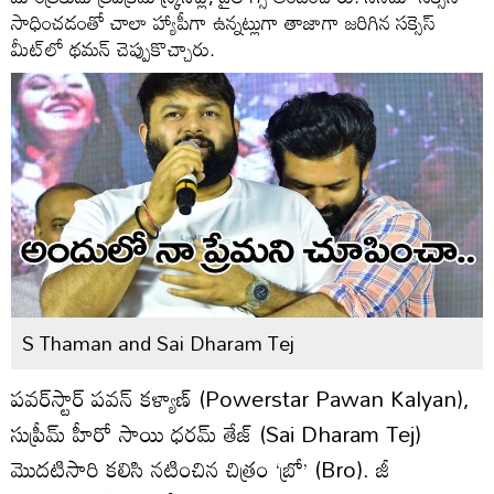
సాధించడంతో చాలా హ్యాపీగా ఉన్నట్లుగా తాజాగా జరిగిన సక్సెస్
మీట్‌లో థమన్ చెప్పుకొచ్చారు.
S Thaman and Sai Dharam Tej
పవర్‌స్టార్ పవన్ కళ్యాణ్ (Powerstar Pawan Kalyan),
సుప్రీమ్ హీరో సాయి ధరమ్ తేజ్ (Sai Dharam Tej)
మొదటిసారి కలిసి నటించిన చిత్రం ‘బ్రో’ (Bro). జీ