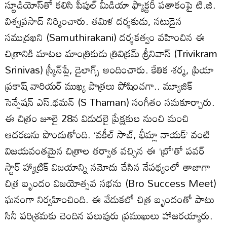
స్టూడియోస్‌తో కలిసి పీపుల్ మీడియా ఫ్యాక్టరీ పతాకంపై టి.జి.
విశ్వప్రసాద్ నిర్మించారు. తమిళ దర్శకుడు, నటుడైన
సముద్రఖని (Samuthirakani) దర్శకత్వం వహించిన ఈ
చిత్రానికి మాటల మాంత్రికుడు త్రివిక్రమ్ శ్రీనివాస్ (Trivikram
Srinivas) స్క్రీన్‌ప్లే, డైలాగ్స్ అందించారు. కేతిక శర్మ, ప్రియా
ప్రకాష్ వారియర్ ముఖ్య పాత్రలు పోషించగా.. మ్యూజిక్
సెన్సేషన్ ఎస్.థమన్ (S Thaman) సంగీతం సమకూర్చారు.
ఈ చిత్రం జూలై 28న విడుదలై ప్రేక్షకుల నుంచి మంచి
ఆదరణను పొందుతోంది. ‘వకీల్ సాబ్, భీమ్లా నాయక్’ వంటి
విజయవంతమైన చిత్రాల తర్వాత వచ్చిన ఈ ‘బ్రో’‌తో పవర్
స్టార్ హ్యాట్రిక్ విజయాన్ని నమోదు చేసిన నేపథ్యంలో తాజాగా
చిత్ర బృందం విజయోత్సవ సభను (Bro Success Meet)
ఘనంగా నిర్వహించింది. ఈ వేడుకలో చిత్ర బృందంతో పాటు
సినీ పరిశ్రమకు చెందిన పలువురు ప్రముఖులు హాజరయ్యారు.