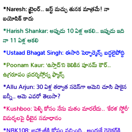
*Naresh: ట్రైలర్.. జస్ట్ మచ్చు తునక మాత్రమే! నా
బయోపిక్ కాదు
*Harish Shankar: అప్పుడు 10 ఏళ్ల ఆకలి.. ఇప్పుడు ఇది
నా 11 ఏళ్ల ఆకలి
*Ustaad Bhagat Singh: ఈసారి పెర్ఫార్మెన్స్ బద్దలైపోద్ది
*Poonam Kaur: ‘ఉస్తాద్’‌ని కెలికిన పూనమ్ కౌర్..
ఉగ్రరూపం ప్రదర్శిస్తోన్న ఫ్యాన్స్
*Allu Arjun: 30 ఏళ్ల తర్వాత సడెన్‌గా ఆమెని చూసి షాకైన
బన్నీ.. ఆమె ఎవరో తెలుసా?
*Kushboo: పెళ్ళి కోసం నేను మతం మారలేదు.. ‘కేరళ స్టోరీ’
విమర్శలపై ధీటైన సమాధానం
*NBK108: బ్రహ్మాజీకి కోపం వచ్చింది.. అందుకే డైరెక్టర్‌కి