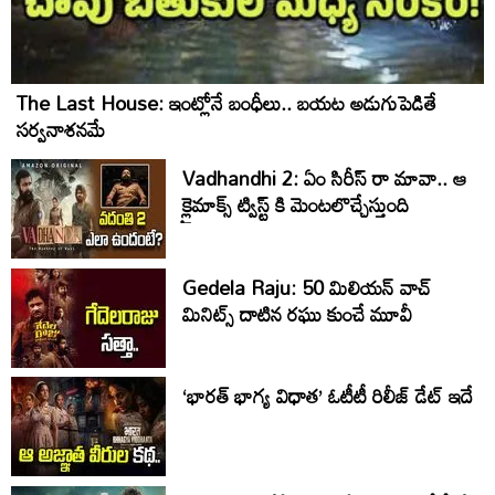
The Last House: ఇంట్లోనే బంధీలు.. బయట అడుగుపెడితే
సర్వనాశనమే
Vadhandhi 2: ఏం సిరీస్ రా మావా.. ఆ
క్లైమాక్స్ ట్విస్ట్ కి మెంటలొచ్చేస్తుంది
Gedela Raju: 50 మిలియన్‌ వాచ్‌
మినిట్స్‌ దాటిన రఘు కుంచే మూవీ
‘భారత్ భాగ్య విధాత’ ఓటీటీ రిలీజ్‌ డేట్‌ ఇదే