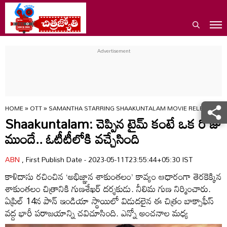
HOME
»
OTT
»
SAMANTHA STARRING SHAAKUNTALAM MOVIE RELEASED IN 
Shaakuntalam: చెప్పిన టైమ్ కంటే ఒక రోజు
ముందే.. ఓటీటీలోకి వచ్చేసింది
ABN
, First Publish Date - 2023-05-11T23:55:44+05:30 IST
కాళిదాసు రచించిన ‘అభిజ్ఞాన శాకుంతలం’ కావ్యం ఆధారంగా తెరకెక్కిన
శాకుంతలం చిత్రానికి గుణశేఖర్ దర్శకుడు. నీలిమ గుణ నిర్మించారు.
ఏప్రిల్‌ 14న పాన్ ఇండియా స్థాయిలో విడుదలైన ఈ చిత్రం బాక్సాఫీస్
వద్ద భారీ పరాజయాన్ని చవిచూసింది. ఎన్నో అంచనాల మధ్య