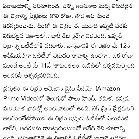
పరాజయాన్ని చవిచూసింది. ఎన్నో అంచనాల మధ్య విడుదలైన
ఈ చిత్రాన్ని ప్రేక్షకులు తొలి రోజు, తొలి ఆట నుంచే
తిరస్కరించారు. దీంతో ఈ చిత్రం ఈ యేడాది ఇప్పటి వరకు
విడుదలైన చిత్రాలలో.. భారీ డిజాస్టర్‌గా నిలిచింది. ఇప్పుడీ
చిత్రాన్ని ఓటీటీలోకి వదిలారు. వాస్తవానికి ఈ చిత్రం మే 12న
అఫీషియల్‌గా ఓటీటీలో విడుదల కావాల్సి ఉండగా.. ఒక రోజు
ముందే అంటే మే 11నే ‘శాకుంతలం’ ఓటీటీలో దర్శనమిచ్చింది
అందరినీ ఆశ్చర్యపరిచింది.
ప్రస్తుతం ఈ చిత్రం అమెజాన్‌ ప్రైమ్‌ వీడియో (Amazon
Prime Video)లో తెలుగుతో పాటు హిందీ, తమిళ, కన్నడ,
మలయాళ భాషల్లో అందుబాటులో ఉంది. బిగ్‌ స్క్రీన్ ప్రేక్షకులని
అలరించలేకపోయిన ఈ చిత్రం ఇప్పుడు ఓటీటీలో ఎటువంటి
టాక్‌ని, ఆదరణను రాబట్టుకుంటుందో అనేది వేచి చూడాల్సి
ఉంది. ప్రస్తుతానికైతే ఈ చిత్రానికి ఓటీటీలో బాగానే ఆదరణ