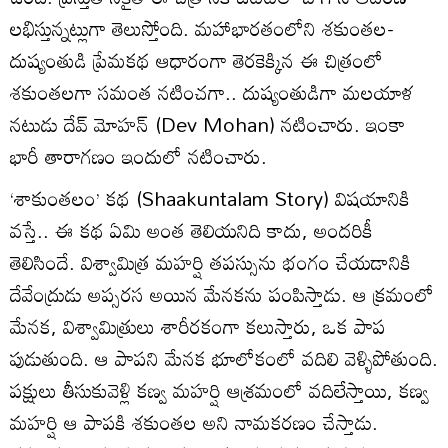
లభిస్తున్నట్లుగా తెలుస్తోంది. మహాభారతంలోని శకుంతల-
దుష్యంతుడి ప్రేమకథ ఆధారంగా తెరకెక్కిన ఈ చిత్రంలో
శకుంతలగా సమంత నటించగా.. దుష్యంతుడిగా మలయాళ
నటుడు దేవ్ మోహన్ (Dev Mohan) నటించారు. ఇంకా
భారీ తారాగణం ఇందులో నటించారు.
‘శాకుంతలం’ కథ (Shaakuntalam Story) విషయానికి
వస్తే.. ఈ కథ ఏమి అంత తెలియనిది కాదు, అందరికీ
తెలిసిందే. విశ్వామిత్ర మహర్షి తపస్సును భంగం చేయడానికి
దేవేంద్రుడు అప్సరస అయిన మేనకను పంపిస్తాడు. ఆ క్రమంలో
మేనక, విశ్వామిత్రులు శారీరకంగా కలుస్తారు, ఒక పాప
పుడుతుంది. ఆ పాపని మేనక భూలోకంలో వదిలి వెళ్ళిపోతుంది.
పక్షులు తీసుకువెళ్లి కణ్వ మహర్షి ఆశ్రమంలో వదిలేస్తాయి, కణ్వ
మహర్షి ఆ పాపకి శకుంతల అని నామకరణం చేస్తాడు.