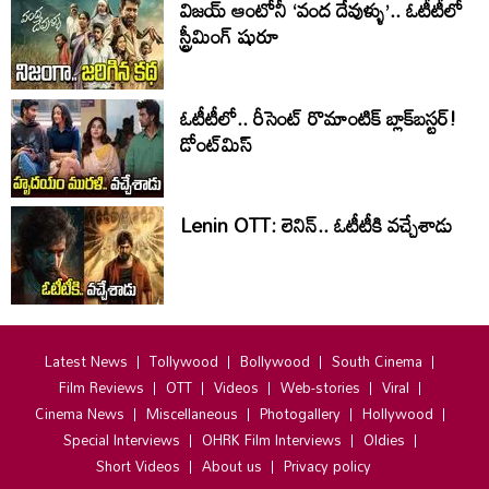
విజయ్ ఆంటోనీ ‘వంద దేవుళ్ళు’.. ఓటీటీలో
స్ట్రీమింగ్ షురూ
ఓటీటీలో.. రీసెంట్ రొమాంటిక్‌ బ్లాక్‌బ‌స్ట‌ర్‌!
డోంట్‌మిస్‌
Lenin OTT: లెనిన్.. ఓటీటీకి వ‌చ్చేశాడు
Latest News
Tollywood
Bollywood
South Cinema
Film Reviews
OTT
Videos
Web-stories
Viral
Cinema News
Miscellaneous
Photogallery
Hollywood
Special Interviews
OHRK Film Interviews
Oldies
Short Videos
About us
Privacy policy