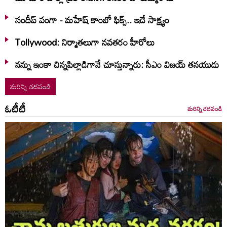
సందీప్ వంగా - మహేష్ కాంబో ఫిక్స్.. ఇదే సాక్ష్యం
Tollywood: నిర్మాతలుగా నవతరం హీరోలు
నన్ను ఇంకా చిన్నపిల్లాడిగానే చూస్తున్నారు: సీఎం విజయ్ తనయుడు
మరిన్ని చదవండి
ఓటీటీ
మరిన్ని చదవండి