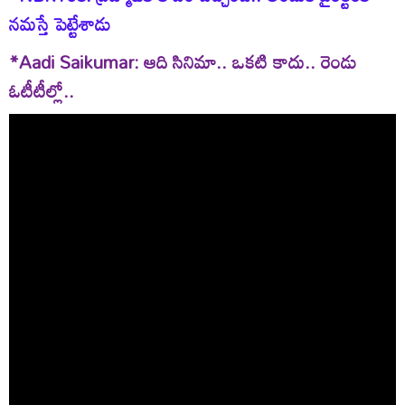
నమస్తే పెట్టేశాడు
*Aadi Saikumar: ఆది సినిమా.. ఒకటి కాదు.. రెండు
ఓటీటీల్లో..