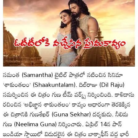
సమంత (Samantha) టైటిల్‌ పాత్రలో నటించిన సినిమా
‘శాకుంతలం’ (Shaakuntalam). దిల్‌రాజు (Dil Raju)
సమర్పించిన ఈ చిత్రం గుణ టీమ్‌ వర్క్స్ నిర్మించింది. కాళిదాసు
రచించిన ‘అభిజ్ఞాన శాకుంతలం’ కావ్యం ఆధారంగా తెరకెక్కిన
ఈ చిత్రానికి గుణశేఖర్ (Guna Sekhar) దర్శకుడు. నీలిమ
గుణ (Neelima Guna) నిర్మించారు. ఏప్రిల్‌ 14న పాన్
ఇండియా స్థాయిలో విడుదలైన ఈ చిత్రం బాక్సాఫీస్ వద్ద భారీ