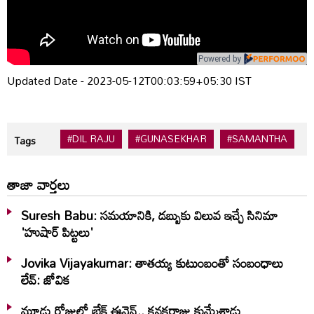
Powered by
Updated Date - 2023-05-12T00:03:59+05:30 IST
#DIL RAJU
#GUNASEKHAR
#SAMANTHA
Tags
తాజా వార్తలు
Suresh Babu: సమయానికి, డబ్బుకు విలువ ఇచ్చే సినిమా
'హుషార్‌ పిట్టలు'
Jovika Vijayakumar: తాతయ్య కుటుంబంతో సంబంధాలు
లేవ్: జోవిక
మూడు రోజుల్లో బ్రేక్ ఈవెన్.. కనకరాజు కుమ్మేశాడు