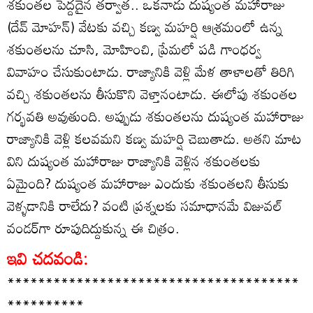
శకుంతల పెద్దదైన తర్వాత.. ఒకనాడు దుష్యంత మహారాజు
(దేవ్ మోహన్) వేటకు వచ్చి కణ్వ మహర్షి ఆశ్రమంలో ఉన్న
శకుంతలను చూసి, మోహించి, ప్రేమలో పడి గాంధర్వ
వివాహం చేసుకుంటాడు. రాజ్యానికి వెళ్లి మేళ తాళాలతో తిరిగి
వచ్చి శకుంతలను తీసుకొని వెళ్తానంటాడు. ఈలోపు శకుంతల
గర్భవతి అవుతుంది. అప్పుడు శకుంతలను దుష్యంత మహారాజు
రాజ్యానికి వెళ్లి కలవమని కణ్వ మహర్షి చెబుతాడు. అతని మాట
విని దుష్యంత మహారాజు రాజ్యానికి వెళ్లిన శకుంతలకు
ఏమైంది? దుష్యంత మహారాజు ఎందుకు శకుంతలని తీసుకు
వెళ్ళడానికి రాలేదు? వంటి ప్రశ్నలకు సమాధానమే విజువల్
వండర్‌గా రూపుదిద్దుకున్న ఈ చిత్రం.
ఇవి చదవండి:
**************************************
**********